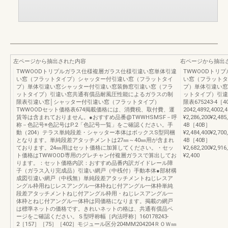
左ページから抽出された内容
右ページから抽出
TWWOODトリプルガラス仕様複層ガラス仕様引違い窓単体引違
TWWOODトリ
い窓（フラットタイプ）シャッター付引違い窓（フラットタイ
い窓（フラットタ
プ）単体引違い窓シャッター付引違い窓装飾窓引違い窓（フラ
プ）単体引違い窓
ットタイプ）引違い窓共通有償品耐風圧性能によるガラスの制
ットタイプ）引違
限表引違い窓│シャッター付引違い窓（フラットタイプ）
限表675243-4［4
TWWOODセット価格表674掲載価格には、消費税、取付費、運
2042,4892,4002
賃等は含まれておりません。●おすすめ品番@TWWHSMSF－呼
¥2,286,200¥2,485
称－色記号※色記号はP.2「色記号一覧」をご確認ください。手
4B［40B］
動（204）テラス単純段差・シャッター本体はボックスS型同梱
¥2,484,400¥2,700
となります。単純段差アタッチメントは27㎜～40㎜用が含まれ
4B［40B］
ております。24㎜用はセット価格に加算してください。・セッ
¥2,682,200¥2,916
ト価格はTWWOOD専用のグレチャン付複層ガラスで算出してお
¥2,400
ります。：セット価格内訳：おすすめ品番内訳ガイドレール障
子（ガラス入り完成品）引違い網戸（中桟付）手動本体●部材構
成図引違い網戸（中桟無）単純段差アタッチメントねじレスア
ングル枠用ねじレスアングル一体枠ねじ付アングル一体枠単純
段差アタッチメントねじ付アングル枠用・ねじレスアングル一
体枠とねじ付アングル一体枠は同価格になります。掲載の網戸
は標準ネットの価格です。きれいネットの格は、共通有償品ペ
ージをご確認ください。Ｓ型呼称幅［内法呼称］160178243-
2［157］［75］［402］モジュール区分204MM204204ＲＯＷ㎜