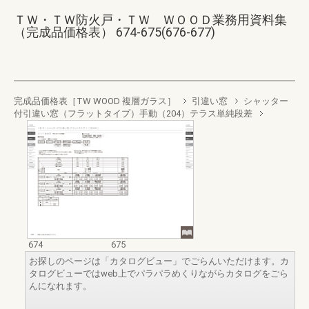
ＴＷ・ＴＷ防火戸・ＴＷ ＷＯＯＤ業務用資料集
（完成品価格表） 674-675(676-677)
完成品価格表［TW WOOD 複層ガラス］
引違い窓
シャッター
付引違い窓（フラットタイプ）手動（204）テラス単純段差
674
675
お探しのページは「カタログビュー」でごらんいただけます。カ
タログビューではweb上でパラパラめくりながらカタログをごら
んになれます。