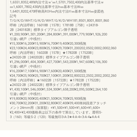
1,6551,8352,489内法寸法ｗ’㎜1,5701,7502,400内法基準寸法ｗ
㎜1,6001,7802,430内法基準寸法h㎜基本寸法W㎜
1,6401,8202,470呼称高ROH㎜内法寸法h'㎜基本寸法H㎜姿図色
記号
T/G/K/D/WHT/G/K/D/WHT/G/K/D/WH181,8501,8001,8001,860
呼称［内法呼称］16018B［157B］17818B［75B］○24318-
2B［240182B］標準タイプアルゴン障子透明
¥1,200,900¥1,301,200¥1,284,800¥1,391,000¥1,779,900¥1,926,200
引違い網戸（中桟付）
¥15,300¥16,200¥15,900¥16,700¥19,400¥20,300桟無
¥23,100¥24,400¥23,800¥25,100¥29,700¥31,200202,0502,0002,0002,060
呼称［内法呼称］16020B［157B］★17820B［17520B］
●24320-2B［240202B］標準タイプアルゴン障子透明
¥1,296,000¥1,404,300¥1,427,700¥1,543,200¥1,947,600¥2,106,300
引違い網戸（中桟付）
¥16,200¥17,100¥16,900¥17,600¥20,400¥21,500桟無
¥24,700¥25,900¥25,700¥27,100¥31,200¥32,800222,2502,2002,2002,260
呼称［内法呼称］★16022B［15722B］★17822B［17522B］
●24322-2B［240222B］標準タイプアルゴン障子透明
¥1,430,100¥1,546,000¥1,534,300¥1,658,200¥2,095,500¥2,264,100
引違い網戸（中桟付）
¥19,800¥20,900¥20,400¥21,500¥24,700¥25,900桟無
¥30,700¥32,200¥31,200¥32,800¥37,400¥39,400単純段差アタッチ
メント24mm用（加算額）+¥1,500+¥1,500+¥1,600+¥1,600+
¥2,400+¥2,400価格表は以下の条件で算出しています。透明S-
3（160）等級S-2（120）等級無印3-A-3★4-A-4○3-A-4●4-A-4