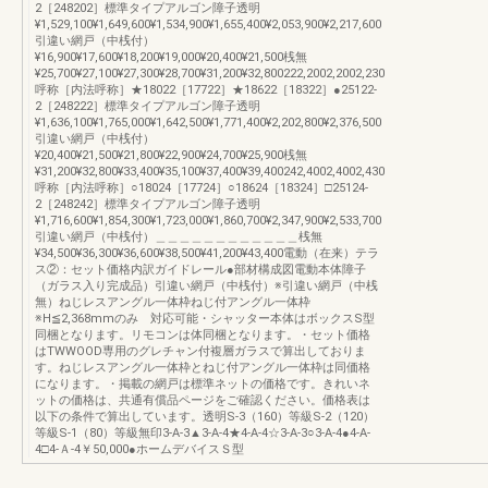
2［248202］標準タイプアルゴン障子透明
¥1,529,100¥1,649,600¥1,534,900¥1,655,400¥2,053,900¥2,217,600
引違い網戸（中桟付）
¥16,900¥17,600¥18,200¥19,000¥20,400¥21,500桟無
¥25,700¥27,100¥27,300¥28,700¥31,200¥32,800222,2002,2002,230
呼称［内法呼称］★18022［17722］★18622［18322］●25122-
2［248222］標準タイプアルゴン障子透明
¥1,636,100¥1,765,000¥1,642,500¥1,771,400¥2,202,800¥2,376,500
引違い網戸（中桟付）
¥20,400¥21,500¥21,800¥22,900¥24,700¥25,900桟無
¥31,200¥32,800¥33,400¥35,100¥37,400¥39,400242,4002,4002,430
呼称［内法呼称］○18024［17724］○18624［18324］□25124-
2［248242］標準タイプアルゴン障子透明
¥1,716,600¥1,854,300¥1,723,000¥1,860,700¥2,347,900¥2,533,700
引違い網戸（中桟付）＿＿＿＿＿＿＿＿＿＿＿＿桟無
¥34,500¥36,300¥36,600¥38,500¥41,200¥43,400電動（在来）テラ
ス②：セット価格内訳ガイドレール●部材構成図電動本体障子
（ガラス入り完成品）引違い網戸（中桟付）※引違い網戸（中桟
無）ねじレスアングル一体枠ねじ付アングル一体枠
※H≦2,368mmのみ 対応可能・シャッター本体はボックスS型
同梱となります。リモコンは体同梱となります。・セット価格
はTWWOOD専用のグレチャン付複層ガラスで算出しておりま
す。ねじレスアングル一体枠とねじ付アングル一体枠は同価格
になります。・掲載の網戸は標準ネットの価格です。きれいネ
ットの価格は、共通有償品ページをご確認ください。価格表は
以下の条件で算出しています。透明S-3（160）等級S-2（120）
等級S-1（80）等級無印3-A-3▲3-A-4★4-A-4☆3-A-3○3-A-4●4-A-
4□4-Ａ-4￥50,000●ホームデバイスＳ型