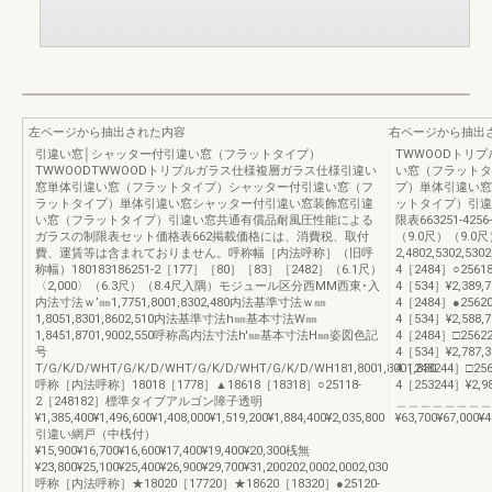
左ページから抽出された内容
右ページから抽出
引違い窓│シャッター付引違い窓（フラットタイプ）
TWWOODトリ
TWWOODTWWOODトリプルガラス仕様複層ガラス仕様引違い
い窓（フラットタ
窓単体引違い窓（フラットタイプ）シャッター付引違い窓（フ
プ）単体引違い窓
ラットタイプ）単体引違い窓シャッター付引違い窓装飾窓引違
ットタイプ）引違
い窓（フラットタイプ）引違い窓共通有償品耐風圧性能による
限表663251-425
ガラスの制限表セット価格表662掲載価格には、消費税、取付
（9.0尺）（9.0
費、運賃等は含まれておりません。呼称幅［内法呼称］（旧呼
2,4802,5302,53
称幅）180183186251-2［177］［80］［83］［2482］（6.1尺）
4［2484］○25618
〈2,000〉（6.3尺）（8.4尺入隅）モジュール区分西MM西東･入
4［534］¥2,389,700
内法寸法ｗ’㎜1,7751,8001,8302,480内法基準寸法ｗ㎜
4［2484］●25620
1,8051,8301,8602,510内法基準寸法h㎜基本寸法W㎜
4［534］¥2,588,700
1,8451,8701,9002,550呼称高内法寸法h'㎜基本寸法H㎜姿図色記
4［2484］□25622
号
4［534］¥2,787,30
T/G/K/D/WHT/G/K/D/WHT/G/K/D/WHT/G/K/D/WH181,8001,8001,830
4［248244］□256
呼称［内法呼称］18018［1778］▲18618［18318］○25118-
4［253244］¥2,986
2［248182］標準タイプアルゴン障子透明
＿＿＿＿＿＿＿＿
¥1,385,400¥1,496,600¥1,408,000¥1,519,200¥1,884,400¥2,035,800
¥63,700¥67,000¥4
引違い網戸（中桟付）
¥15,900¥16,700¥16,600¥17,400¥19,400¥20,300桟無
¥23,800¥25,100¥25,400¥26,900¥29,700¥31,200202,0002,0002,030
呼称［内法呼称］★18020［17720］★18620［18320］●25120-