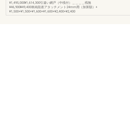
¥1,495,000¥1,614,300引違い網戸（中桟付）＿＿＿＿桟無
¥46,900¥49,400単純段差アタッチメント24mm用（加算額）+
¥1,500+¥1,500+¥1,600+¥1,600+¥2,400+¥2,400