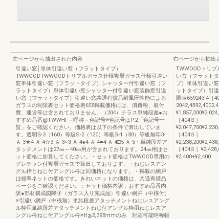
左ページから抽出された内容
右ページから抽出
引違い窓│単体引違い窓（フラットタイプ）
TWWOODトリ
TWWOODTWWOODトリプルガラス仕様複層ガラス仕様引違い
い窓（フラットタ
窓単体引違い窓（フラットタイプ）シャッター付引違い窓（フ
プ）単体引違い窓
ラットタイプ）単体引違い窓シャッター付引違い窓装飾窓引違
ットタイプ）引違
い窓（フラットタイプ）引違い窓共通有償品耐風圧性能による
限表659243-4［4
ガラスの制限表セット価格表658掲載価格には、消費税、取付
2042,4892,4002
費、運賃等は含まれておりません。（204）テラス単純段差●お
¥1,857,000¥2,024
すすめ品番@TWWHF－呼称－色記号※色記号はP.2「色記号一
［404Ｂ］
覧」をご確認ください。価格表は以下の条件で算出していま
¥2,047,700¥2,230
す。透明S-3（160）等級S-2（120）等級S-1（80）等級無印3-
［404Ｂ］
Ａ-3★4-Ａ-4☆3-Ａ-3○3-Ａ-4●4-Ａ-4■4-Ａ-4□5-Ａ-5・単純段差ア
¥2,238,200¥2,438
タッチメントは27㎜～40㎜用が含まれております。24㎜用はセ
［404Ｂ］¥2,428,
ット価格に加算してください。・セット価格はTWWOOD専用の
¥2,400+¥2,400
グレチャン付複層ガラスで算出しております。・ねじレスアン
グル枠とねじ付アングル枠は同価格になります。・掲載の網戸
は標準ネットの価格です。きれいネットの価格は、共通有償品
ページをご確認ください。：セット価格内訳：おすすめ品番内
訳●部材構成図障子（ガラス入り完成品）引違い網戸（中桟付）
※引違い網戸（中桟無）単純段差アタッチメントねじレスアング
ル枠用単純段差アタッチメントねじ付アングル枠用ねじレスア
ングル枠ねじ付アングル枠※H≦2,398mmのみ 対応可能呼称幅