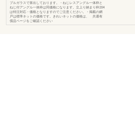
プルガラスで算出しております。・ねじレスアングル一体枠と
ねじ付アングル一体枠は同価格になります。立上り納まり枠204
は特注対応・価格となりますのでご注意ください。・掲載の網
戸は標準ネットの価格です。きれいネットの価格は、 共通有
償品ページをご確認ください