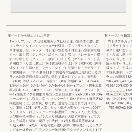
左ページから抽出された内容
右ページから抽出
TWトリプルガラス仕様複層ガラス仕様引違い窓単体引違い窓
TWトリプルガラ
（フラットタイプ）シャッター付引違い窓（フラットタイプ）
（フラットタイプ
単体引違い窓シャッター付引違い窓面格子付引違い窓装飾窓縦
単体引違い窓シャ
すべり出し窓（グレモン）縦すべり出し窓（オペレーター）横
すべり出し窓（グ
すべり出し窓（グレモン）横すべり出し窓（オペレーター）高
すべり出し窓（グ
所用横すべり出し窓上げ下げ窓面格子付上げ下げ窓FIX窓（内押
所用横すべり出し
縁タイプ）引違い窓（フラットタイプ）引違い窓ドアテラスド
縁タイプ）引違い
ア採風勝手口ドアFS勝手口ドア共通有償品耐風圧性能によるガ
ア採風勝手口ドア
ラスの制限表価格表は以下の条件で算出しています。透明S-
ラスの制限表6324
3（160）等級S-2（120）等級S-1（80）等級■3-A-1.3-A-3○4-A-
2042,4892,4002
1.3-A-4☆3-A-1.3-A-3△4-A-1.3-A-4●4-A-1.3-A-4●アシスト把手加算
¥984,100¥1,03
額2枚建+¥23,100■サーモスH 引違い窓 加算表 アシスト把
＿＿＿＿＿＿+¥340,3
手1●採風タイプ単機能リモコン加算額単窓－￥66,300￥50,000●
¥186,200¥37,300
ホームデバイス引違い窓│シャッター付引違い窓セット価格表62
4A［240244A］¥
掲載価格には、消費税、取付費、運賃等は含まれておりませ
¥1,262,600
ん。電動（204）テラス②：セット価格内訳ガイドレール204ア
＿¥59,600¥62,600
タッチメントねじレスアングル枠用障子（ガラス入り完成品）
大型把手把手障子（ガラス入り完成品）大壁和室障子（ガラス
入り完成品）引違い網戸（中桟付）※●部材構成図電動本体
※H≦2,408mmのみ 対応可能引違い網戸（中桟無）ねじレスア
ングル一体枠ねじ付アングル一体枠204アタッチメントねじ付ア