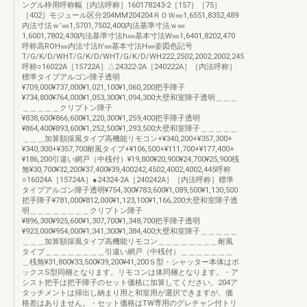
ングル枠用呼称幅［内法呼称］160178243-2［157］［75］
［402］モジュール区分204MM204204ＲＯＷ㎜1,6551,8352,489
内法寸法ｗ’㎜1,5701,7502,400内法基準寸法ｗ㎜
1,6001,7802,430内法基準寸法h㎜基本寸法W㎜1,6401,8202,470
呼称高ROH㎜内法寸法h'㎜基本寸法H㎜姿図色記号
T/G/K/D/WHT/G/K/D/WHT/G/K/D/WH222,2502,2002,2002,245
呼称○16022A［15722A］△24322-2A［240222A］［内法呼称］
標準タイプアルゴン障子透明
¥709,000¥737,000¥1,021,100¥1,060,200把手障子
¥734,800¥764,000¥1,053,300¥1,094,300大壁和室障子透明＿＿＿
＿＿＿＿＿クリプトン障子
¥838,600¥866,600¥1,220,300¥1,259,400把手障子透明
¥864,400¥893,600¥1,252,500¥1,293,500大壁和室障子＿＿＿＿＿
＿＿＿加算額採風タイプ高機能リモコン+¥340,200+¥357,300+
¥340,300+¥357,700耐風タイプ+¥106,500+¥111,700+¥177,400+
¥186,200引違い網戸（中桟付）¥19,800¥20,900¥24,700¥25,900桟
無¥30,700¥32,200¥37,400¥39,400242,4502,4002,4002,445呼称
○16024A［15724A］●24324-2A［240242A］［内法呼称］標準
タイプアルゴン障子透明¥754,300¥783,600¥1,089,500¥1,130,500
把手障子¥781,000¥812,000¥1,123,100¥1,166,200大壁和室障子透
明＿＿＿＿＿＿＿＿クリプトン障子
¥896,300¥925,600¥1,307,700¥1,348,700把手障子透明
¥923,000¥954,000¥1,341,300¥1,384,400大壁和室障子＿＿＿＿＿
＿＿＿加算額採風タイプ高機能リモコン＿＿＿＿＿＿＿＿耐風
タイプ＿＿＿＿＿＿＿＿引違い網戸（中桟付）＿＿＿＿＿＿＿
＿桟無¥31,800¥33,500¥39,200¥41,200Ｓ型・シャッター本体はボ
ックスS型同梱となります。リモコンは体同梱となります。・ア
シスト把手は把手障子のセット価格に加算してください。204ア
タッチメントは掃出し納まり用と和室用が選択できますが、価
格差はありません。・セット価格はTW専用のグレチャン付トリ