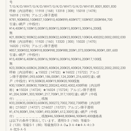
号
T/G/K/D/WHT/G/K/D/WHT/G/K/D/WHT/G/K/D/WH181,8001,8001,830
呼称［内法呼称］11918［168］13318［308］15018［1478］
16018［1578］アルゴン障子透明
¥781,900¥850,100¥837,100¥910,400¥899,400¥977,100¥907,000¥984,700
引違い網戸（中桟付）
¥14,400¥15,100¥15,000¥15,800¥15,000¥15,800¥15,300¥16,200桟
無
¥21,800¥22,900¥22,600¥23,800¥22,600¥23,800¥23,100¥24,400202,0002,0002,030
呼称［内法呼称］11920［160］13320［300］15020［1470］
16020［1570］アルゴン障子透明
¥857,300¥932,900¥918,800¥998,200¥988,200¥1,073,000¥996,800¥1,081,600
引違い網戸（中桟付）
¥15,400¥16,400¥16,000¥16,900¥16,000¥16,900¥16,200¥17,100桟
無
¥23,300¥24,600¥24,200¥25,400¥24,200¥25,400¥24,700¥25,900222,2002,2002,230
呼称［内法呼称］▲15022［14722］★16022［15722］アルゴ
ン障子透明¥1,093,600¥1,186,000¥1,124,200¥1,216,600引違い網
戸（中桟付）¥19,500¥20,400¥19,800¥20,900桟無
¥30,100¥31,800¥30,700¥32,200242,4002,4002,430呼称［内法呼
称］★15024［14724］★16024［15724］アルゴン障子透明
¥1,204,500¥1,303,900¥1,217,700¥1,317,100引違い網戸（中桟
付）＿＿＿＿＿＿＿＿桟無
¥33,200¥35,000¥33,600¥35,300272,7002,7002,730呼称［内法呼
称］□15027［14727］□16027［15727］アルゴン障子透明
¥1,474,800¥1,594,100¥1,493,000¥1,612,300引違い網戸（中桟
付）＿＿＿＿＿＿＿＿桟無¥46,500¥48,800¥46,900¥49,400価格表
は以下の条件で算出しています。透明S-3（160）等級S-
2（120）等級S-1（80）等級無印3-Ａ-3▲3-Ａ-4★4-Ａ-4☆3-
Ａ-3□5-Ａ-5