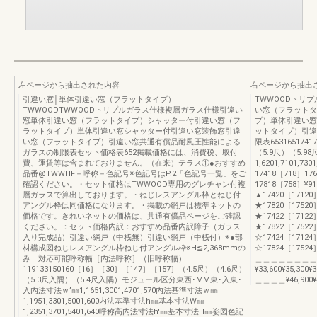
左ページから抽出された内容
右ページから抽出
引違い窓│単体引違い窓（フラットタイプ）
TWWOODトリ
TWWOODTWWOODトリプルガラス仕様複層ガラス仕様引違い
い窓（フラットタ
窓単体引違い窓（フラットタイプ）シャッター付引違い窓（フ
プ）単体引違い窓
ラットタイプ）単体引違い窓シャッター付引違い窓装飾窓引違
ットタイプ）引違
い窓（フラットタイプ）引違い窓共通有償品耐風圧性能による
限表653165174
ガラスの制限表セット価格表652掲載価格には、消費税、取付
（5.9尺）（5.9
費、運賃等は含まれておりません。（在来）テラス①●おすすめ
1,6201,7101,73
品番@TWWHF－呼称－色記号※色記号はP.2「色記号一覧」をご
17418［718］17
確認ください。・セット価格はTWWOOD専用のグレチャン付複
17818［758］¥910,
層ガラスで算出しております。・ねじレスアングル枠とねじ付
▲17420［17120
アングル枠は同価格になります。・掲載の網戸は標準ネットの
★17820［17520］¥1
価格です。きれいネットの価格は、共通有償品ページをご確認
★17422［17122
ください。：セット価格内訳：おすすめ品番内訳障子（ガラス
★17822［17522］¥1
入り完成品）引違い網戸（中桟無）引違い網戸（中桟付）※●部
☆17424［17124
材構成図ねじレスアングル枠ねじ付アングル枠※H≦2,368mmの
☆17824［17524］¥1
み 対応可能呼称幅［内法呼称］（旧呼称幅）
＿＿＿＿＿＿＿＿
119133150160［16］［30］［147］［157］（4.5尺）（4.6尺）
¥33,600¥35,300¥
（5.3尺入隅）（5.4尺入隅）モジュール区分東西･MM東･入東･
＿＿＿＿¥46,900¥4
入内法寸法ｗ’㎜1,1651,3001,4701,570内法基準寸法ｗ㎜
1,1951,3301,5001,600内法基準寸法h㎜基本寸法W㎜
1,2351,3701,5401,640呼称高内法寸法h'㎜基本寸法H㎜姿図色記