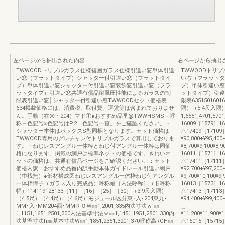
左ページから抽出された内容
右ページから抽出
TWWOODトリプルガラス仕様複層ガラス仕様引違い窓単体引違
TWWOODトリ
い窓（フラットタイプ）シャッター付引違い窓（フラットタイ
い窓（フラットタ
プ）単体引違い窓シャッター付引違い窓装飾窓引違い窓（フラ
プ）単体引違い窓
ットタイプ）引違い窓共通有償品耐風圧性能によるガラスの制
ットタイプ）引違
限表引違い窓│シャッター付引違い窓TWWOODセット価格表
限表635150160
634掲載価格には、消費税、取付費、運賃等は含まれておりませ
隅）（5.4尺入隅）
ん。手動（在来・204）マド①●おすすめ品番@TWWHSMS－呼
1,6551,4701,57
称－色記号※色記号はP.2「色記号一覧」をご確認ください。・
16009［1579］1
シャッター本体はボックスS型同梱となります。セット価格は
△17409［17109］¥8
TWWOOD専用のグレチャン付トリプルガラスで算出しておりま
¥90,800+¥95,40
す。・ねじレスアングル一体枠とねじ付アングル一体枠は同価
¥8,700¥9,100¥8,
格になります。掲載の網戸は標準ネットの価格です。きれいネ
16011［1571］1
ットの価格は、共通有償品ページをご確認ください。：セット
△17411［17111］¥9
価格内訳：おすすめ品番内訳手動本体ガイドレール引違い網戸
¥92,700+¥97,20
（中桟無）●部材構成図ねじレスアングル一体枠ねじ付アングル
¥9,700¥10,100¥9
一体枠障子（ガラス入り完成品）呼称幅［内法呼称］（旧呼称
16013［1573］1
幅）114119128133［11］［16］［25］［30］（3.9尺入隅）
△17413［17113］¥9
（4.5尺）（4.4尺）（4.6尺）モジュール区分東･入･204東九･
¥94,400+¥99,40
MM･入･MM204西･MMＲＯＷ㎜1,2001,335内法寸法ｗ’㎜
＿
1,1151,1651,2501,300内法基準寸法ｗ㎜1,1451,1951,2801,330内
¥11,200¥11,900¥
法基準寸法h㎜基本寸法W㎜1,1851,2351,3201,370呼称高ROH㎜
△16015［15715