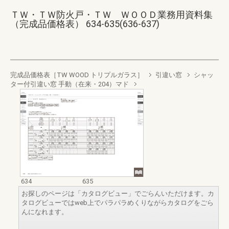
ＴＷ・ＴＷ防火戸・ＴＷ ＷＯＯＤ業務用資料集
（完成品価格表） 634-635(636-637)
完成品価格表［TW WOOD トリプルガラス］
引違い窓
シャッ
ター付引違い窓 手動（在来・204）マド
634
635
お探しのページは「カタログビュー」でごらんいただけます。カ
タログビューではweb上でパラパラめくりながらカタログをごら
んになれます。