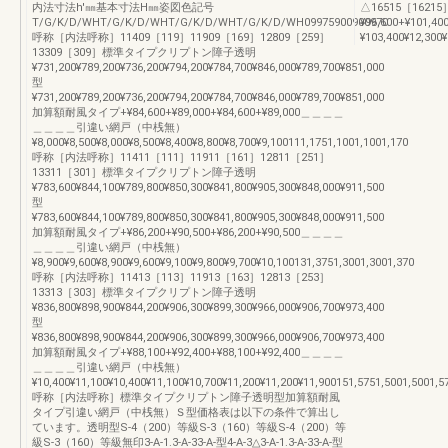
内法寸法h'㎜基本寸法H㎜姿図色記号
△16515［16215］¥1,
T/G/K/D/WHT/G/K/D/WHT/G/K/D/WHT/G/K/D/WH09975900900970
¥96,600+¥101,40
呼称［内法呼称］11409［119］11909［169］12809［259］
¥103,400¥12,300
13309［309］標準タイプクリプトン障子透明
¥731,200¥789,200¥736,200¥794,200¥784,700¥846,000¥789,700¥851,000
型
¥731,200¥789,200¥736,200¥794,200¥784,700¥846,000¥789,700¥851,000
加算額耐風タイプ+¥84,600+¥89,000+¥84,600+¥89,000＿＿＿＿
＿＿＿＿引違い網戸（中桟無）
¥8,000¥8,500¥8,000¥8,500¥8,400¥8,800¥8,700¥9,100111,1751,1001,1001,170
呼称［内法呼称］11411［111］11911［161］12811［251］
13311［301］標準タイプクリプトン障子透明
¥783,600¥844,100¥789,800¥850,300¥841,800¥905,300¥848,000¥911,500
型
¥783,600¥844,100¥789,800¥850,300¥841,800¥905,300¥848,000¥911,500
加算額耐風タイプ+¥86,200+¥90,500+¥86,200+¥90,500＿＿＿＿
＿＿＿＿引違い網戸（中桟無）
¥8,900¥9,600¥8,900¥9,600¥9,100¥9,800¥9,700¥10,100131,3751,3001,3001,370
呼称［内法呼称］11413［113］11913［163］12813［253］
13313［303］標準タイプクリプトン障子透明
¥836,800¥898,900¥844,200¥906,300¥899,300¥966,000¥906,700¥973,400
型
¥836,800¥898,900¥844,200¥906,300¥899,300¥966,000¥906,700¥973,400
加算額耐風タイプ+¥88,100+¥92,400+¥88,100+¥92,400＿＿＿＿
＿＿＿＿引違い網戸（中桟無）
¥10,400¥11,100¥10,400¥11,100¥10,700¥11,200¥11,200¥11,900151,5751,5001,5001,5
呼称［内法呼称］標準タイプクリプトン障子透明型加算額耐風
タイプ引違い網戸（中桟無）Ｓ型価格表は以下の条件で算出し
ています。透明型S-4（200）等級S-3（160）等級S-4（200）等
級S-3（160）等級無印3-A-1.3-A-33-A-型4-A-3△3-A-1.3-A-33-A-型