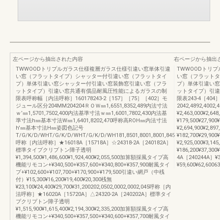
左ページから抽出された内容
右ページから抽出
TWWOODトリプルガラス仕様複層ガラス仕様引違い窓単体引違
TWWOODトリ
い窓（フラットタイプ）シャッター付引違い窓（フラットタイ
い窓（フラットタ
プ）単体引違い窓シャッター付引違い窓装飾窓引違い窓（フラ
プ）単体引違い窓
ットタイプ）引違い窓共通有償品耐風圧性能によるガラスの制
ットタイプ）引違
限表呼称幅［内法呼称］160178243-2［157］［75］［402］モ
限表243-4［404
ジュール区分204MM204204ＲＯＷ㎜1,6551,8352,489内法寸法
2042,4892,4002
ｗ’㎜1,5701,7502,400内法基準寸法ｗ㎜1,6001,7802,430内法基
¥2,463,000¥2,64
準寸法h㎜基本寸法W㎜1,6401,8202,470呼称高ROH㎜内法寸法
¥179,500¥27,900
h'㎜基本寸法H㎜姿図色記号
¥2,694,900¥2,89
T/G/K/D/WHT/G/K/D/WHT/G/K/D/WH181,8501,8001,8001,845
¥182,700¥29,900
呼称［内法呼称］★16018A［15718A］☆24318-2A［240182A］
¥2,925,000¥3,14
標準タイプクリプトン障子透明
¥186,200¥37,300
¥1,394,500¥1,486,600¥1,924,400¥2,055,500加算額採風タイプ高
4A［240244A］
機能リモコン+¥340,500+¥357,600+¥340,800+¥357,900耐風タイ
¥59,600¥62,6006
プ+¥102,600+¥107,700+¥170,900+¥179,500引違い網戸（中桟
付）¥15,300¥16,200¥19,400¥20,300桟無
¥23,100¥24,400¥29,700¥31,200202,0502,0002,0002,045呼称［内
法呼称］★16020A［15720A］△24320-2A［240202A］標準タイ
プクリプトン障子透明
¥1,515,900¥1,615,400¥2,194,300¥2,335,200加算額採風タイプ高
機能リモコン+¥340,500+¥357,500+¥340,600+¥357,700耐風タイ