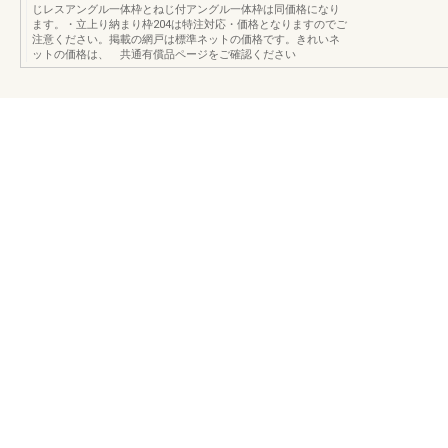
じレスアングル一体枠とねじ付アングル一体枠は同価格になり
ます。・立上り納まり枠204は特注対応・価格となりますのでご
注意ください。掲載の網戸は標準ネットの価格です。きれいネ
ットの価格は、 共通有償品ページをご確認ください