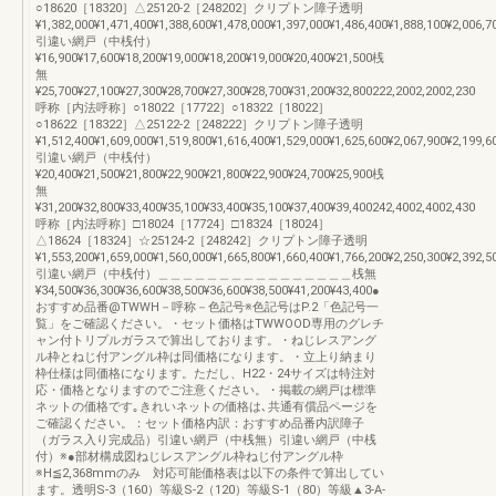
○18620［18320］△25120-2［248202］クリプトン障子透明
¥1,382,000¥1,471,400¥1,388,600¥1,478,000¥1,397,000¥1,486,400¥1,888,100¥2,006,7
引違い網戸（中桟付）
¥16,900¥17,600¥18,200¥19,000¥18,200¥19,000¥20,400¥21,500桟
無
¥25,700¥27,100¥27,300¥28,700¥27,300¥28,700¥31,200¥32,800222,2002,2002,230
呼称［内法呼称］○18022［17722］○18322［18022］
○18622［18322］△25122-2［248222］クリプトン障子透明
¥1,512,400¥1,609,000¥1,519,800¥1,616,400¥1,529,000¥1,625,600¥2,067,900¥2,199,6
引違い網戸（中桟付）
¥20,400¥21,500¥21,800¥22,900¥21,800¥22,900¥24,700¥25,900桟
無
¥31,200¥32,800¥33,400¥35,100¥33,400¥35,100¥37,400¥39,400242,4002,4002,430
呼称［内法呼称］□18024［17724］□18324［18024］
△18624［18324］☆25124-2［248242］クリプトン障子透明
¥1,553,200¥1,659,000¥1,560,000¥1,665,800¥1,660,400¥1,766,200¥2,250,300¥2,392,5
引違い網戸（中桟付）＿＿＿＿＿＿＿＿＿＿＿＿＿＿＿＿桟無
¥34,500¥36,300¥36,600¥38,500¥36,600¥38,500¥41,200¥43,400●
おすすめ品番@TWWH－呼称－色記号※色記号はP.2「色記号一
覧」をご確認ください。・セット価格はTWWOOD専用のグレチ
ャン付トリプルガラスで算出しております。・ねじレスアング
ル枠とねじ付アングル枠は同価格になります。・立上り納まり
枠仕様は同価格になります。ただし、H22・24サイズは特注対
応・価格となりますのでご注意ください。・掲載の網戸は標準
ネットの価格です｡きれいネットの価格は､共通有償品ページを
ご確認ください。：セット価格内訳：おすすめ品番内訳障子
（ガラス入り完成品）引違い網戸（中桟無）引違い網戸（中桟
付）※●部材構成図ねじレスアングル枠ねじ付アングル枠
※H≦2,368mmのみ 対応可能価格表は以下の条件で算出してい
ます。透明S-3（160）等級S-2（120）等級S-1（80）等級▲3-A-