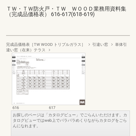
ＴＷ・ＴＷ防火戸・ＴＷ ＷＯＯＤ業務用資料集
（完成品価格表） 616-617(618-619)
完成品価格表［TW WOOD トリプルガラス］
引違い窓
単体引
違い窓（在来）テラス
616
617
お探しのページは「カタログビュー」でごらんいただけます。カ
タログビューではweb上でパラパラめくりながらカタログをごら
んになれます。