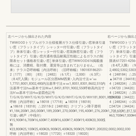
左ページから抽出された内容
右ページから抽出
TWWOODトリプルガラス仕様複層ガラス仕様引違い窓単体引違
TWWOODトリ
い窓（フラットタイプ）シャッター付引違い窓（フラットタイ
い窓（フラットタ
プ）単体引違い窓シャッター付引違い窓装飾窓引違い窓（フラ
プ）単体引違い窓
ットタイプ）引違い窓共通有償品耐風圧性能によるガラスの制
ットタイプ）引違
限表セット価格表引違い窓│単体引違い窓TWWOOD616掲載価
限表617251-425
格には、消費税、取付費、運賃等は含まれておりません。（在
（8.4尺入隅）（9
来）テラス②呼称幅［内法呼称］（旧呼称幅）180183186251-
2,4802,5302,53
2［177］［80］［83］［2482］（6.1尺）〈2,000〉（6.3尺）
4［248184］△25
（8.4尺入隅）モジュール区分西MM西東･入内法寸法ｗ’㎜
▲34718［34418］¥2
1,7751,8001,8302,480内法基準寸法ｗ㎜1,8051,8301,8602,510内
4［248204］△25
法基準寸法h㎜基本寸法W㎜1,8451,8701,9002,550呼称高内法寸
○34720［34420］¥2,
法h'㎜基本寸法H㎜姿図色記号
4［248224］△25
T/G/K/D/WHT/G/K/D/WHT/G/K/D/WHT/G/K/D/WH181,8001,8001,830
□34722［34422］¥2,
呼称［内法呼称］▲18018［17718］▲18318［18018］
4［248244］☆256
▲18618［18318］△25118-2［248182］クリプトン障子透明
□34724［34424］¥2
¥1,184,200¥1,265,000¥1,189,200¥1,270,000¥1,195,400¥1,276,200¥1,708,600¥1,817,5
＿＿＿＿＿＿＿＿
引違い網戸（中桟付）
¥63,700¥67,000¥4
¥15,900¥16,700¥16,600¥17,400¥16,600¥17,400¥19,400¥20,300桟
無
¥23,800¥25,100¥25,400¥26,900¥25,400¥26,900¥29,700¥31,200202,0002,0002,030
呼称［内法呼称］○18020［17720］○18320［18020］