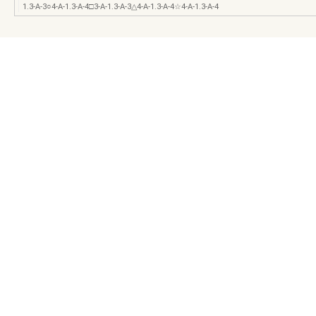
1.3-A-3○4-A-1.3-A-4□3-A-1.3-A-3△4-A-1.3-A-4☆4-A-1.3-A-4