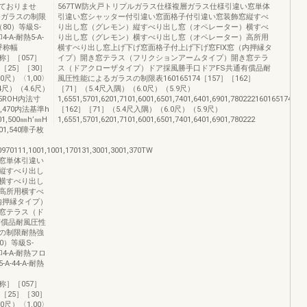
ておりませ
567TW防火戸トリプルガラス仕様複層ガラス仕様引違い窓単体
るガラスの制限
引違い窓シャッター付引違い窓面格子付引違い窓装飾窓縦すべ
80）等級S-
り出し窓（グレモン）縦すべり出し窓（オペレーター）横すべ
-A-耐熱5-A-
り出し窓（グレモン）横すべり出し窓（オペレーター）高所用
分呼称幅
横すべり出し窓上げ下げ窓面格子付上げ下げ窓FIX窓（内押縁タ
法呼称］［057］
イプ）開き窓テラス（フリクションアームタイプ）開き窓テラ
］［25］［30］
ス（ドアクローザタイプ）ドア採風勝手口ドアFS共通有償品耐
0尺）〈1,00〉
風圧性能によるガラスの制限表160165174［157］［162］
4尺）（4.6尺）
［71］（5.4尺入隅）（6.0尺）（5.9尺）
35ROH内法寸
1,6551,5701,6201,7101,6001,6501,7401,6401,6901,780222160165174［
001,470内法基準h
［162］［71］（5.4尺入隅）（6.0尺）（5.9尺）
301,500㎜h’㎜H
1,6551,5701,6201,7101,6001,6501,7401,6401,6901,780222
3701,540障子枚
970111,1001,1001,170131,3001,3001,370TW
窓単体引違い
縦すべり出し
横すべり出し
高所用横すべ
内押縁タイプ）
窓テラス（ド
有償品耐風圧性
の制限耐熱強
0）等級S-
印4-A-耐熱フロ
A-44-A-耐熱
法呼称］［057］
］［25］［30］
0尺）〈1,00〉