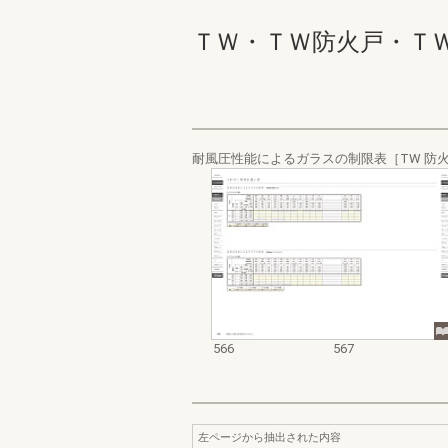
ＴＷ・ＴＷ防火戸・ＴＷ Ｗ
耐風圧性能によるガラスの制限表［TW 防
566
567
左ページから抽出された内容