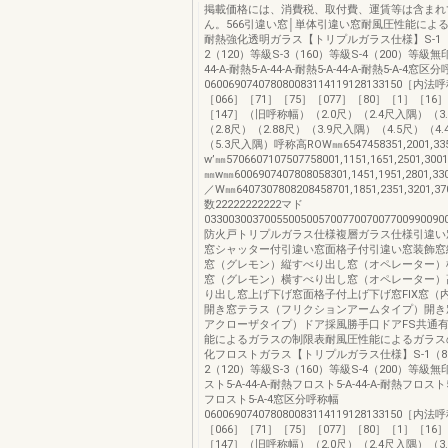
掲載価格には、消費税、取付費、運賃等は含まれ
ん。566引違い窓│単体引違い窓耐風圧性能によ
耐熱強化透明ガラス【トリプルガラス仕様】S-1（
2（120）等級S-3（160）等級S-4（200）等級無印4
44-A-耐熱5-A-44-A-耐熱5-A-44-A-耐熱5-A-4窓区
060069074078080083114119128133150［内
［066］［71］［75］［077］［80］［1］［16
［147］（旧呼称幅）（2.0尺）（2.4尺入隅）（3.
（2.8尺）（2.88尺）（3.9尺入隅）（4.5尺）（4.
（5.3尺入隅）呼称高ROW㎜6547458351,2001,3
w’㎜5706607107507758001,1151,1651,2501,3
㎜w㎜6006907407808058301,1451,1951,2801,3
／W㎜6407307808208458701,1851,2351,3201,
数22222222222マド
03300300370055005005700770070077009900900
防火戸トリプルガラス仕様複層ガラス仕様引違い
窓シャッター付引違い窓面格子付引違い窓装飾窓
窓（グレモン）縦すべり出し窓（オペレーター）
窓（グレモン）横すべり出し窓（オペレーター）
り出し窓上げ下げ窓面格子付上げ下げ窓FIX窓（
開き窓テラス（フリクションアームタイプ）開き
アクローザタイプ）ドア採風勝手口ドアFS共通
能によるガラスの制限表耐風圧性能によるガラス
化フロストガラス【トリプルガラス仕様】S-1（8
2（120）等級S-3（160）等級S-4（200）等級無
スト5-A-44-A-耐熱フロスト5-A-44-A-耐熱フロスト5-
フロスト5-A-4窓区分呼称幅
060069074078080083114119128133150［内
［066］［71］［75］［077］［80］［1］［16
［147］（旧呼称幅）（2.0尺）（2.4尺入隅）（3.