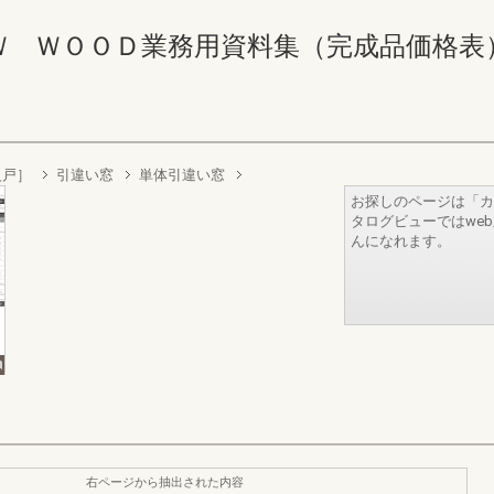
ＯＯＤ業務用資料集（完成品価格表） 566-5
火戸］
引違い窓
単体引違い窓
お探しのページは「カ
タログビューではwe
んになれます。
右ページから抽出された内容