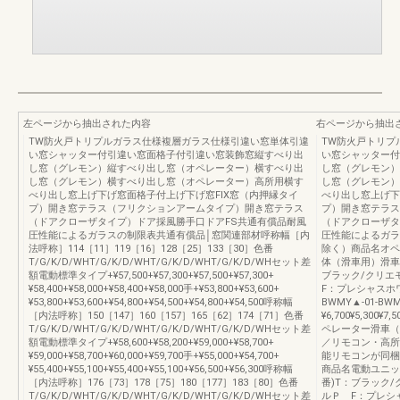
左ページから抽出された内容
右ページから抽出
TW防火戸トリプルガラス仕様複層ガラス仕様引違い窓単体引違
TW防火戸トリプ
い窓シャッター付引違い窓面格子付引違い窓装飾窓縦すべり出
い窓シャッター付
し窓（グレモン）縦すべり出し窓（オペレーター）横すべり出
し窓（グレモン）
し窓（グレモン）横すべり出し窓（オペレーター）高所用横す
し窓（グレモン）
べり出し窓上げ下げ窓面格子付上げ下げ窓FIX窓（内押縁タイ
べり出し窓上げ下
プ）開き窓テラス（フリクションアームタイプ）開き窓テラス
プ）開き窓テラス
（ドアクローザタイプ）ドア採風勝手口ドアFS共通有償品耐風
（ドアクローザタ
圧性能によるガラスの制限表共通有償品│窓関連部材呼称幅［内
圧性能によるガラ
法呼称］114［11］119［16］128［25］133［30］色番
除く）商品名オペ
T/G/K/D/WHT/G/K/D/WHT/G/K/D/WHT/G/K/D/WHセット差
体（滑車用）滑車
額電動標準タイプ+¥57,500+¥57,300+¥57,500+¥57,300+
ブラック/クリエ
¥58,400+¥58,000+¥58,400+¥58,000手+¥53,800+¥53,600+
F：プレシャスホワイ
¥53,800+¥53,600+¥54,800+¥54,500+¥54,800+¥54,500呼称幅
BWMY▲-01-BW
［内法呼称］150［147］160［157］165［62］174［71］色番
¥6,700¥5,300
T/G/K/D/WHT/G/K/D/WHT/G/K/D/WHT/G/K/D/WHセット差
ペレーター滑車（
額電動標準タイプ+¥58,600+¥58,200+¥59,000+¥58,700+
／リモコン・高所
¥59,000+¥58,700+¥60,000+¥59,700手+¥55,000+¥54,700+
能リモコンが同梱
¥55,400+¥55,100+¥55,400+¥55,100+¥56,500+¥56,300呼称幅
商品名電動ユニッ
［内法呼称］176［73］178［75］180［177］183［80］色番
番)T：ブラック
T/G/K/D/WHT/G/K/D/WHT/G/K/D/WHT/G/K/D/WHセット差
ルＰ F：プレシャス