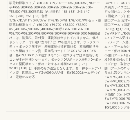
額電動標準タイプ+¥60,000+¥59,700ーー+¥60,000+¥59,700ーー
GCYSZ-01-GCY
手+¥56,500+¥56,300+¥56,500+¥56,300+¥56,500+¥56,300+
未満のサイズには
¥56,500+¥56,300呼称幅［内法呼称］186［83］243［40］
戸を開けないと小
251［248］256［53］色番
（固定タイプ）仕
T/G/K/D/WHT/G/K/D/WHT/G/K/D/WHT/G/K/D/WHセット差
開口アーム(縦す
額電動標準タイプ+¥60,000+¥59,700+¥63,300+¥62,900+
開口アーム（固定タイ
¥63,400+¥62,900+¥63,400+¥62,900手+¥56,500+¥56,300+
H700≦H≦1,170
¥59,700+¥59,200+¥59,800+¥59,300+¥59,800+¥59,300546掲載価
BWMRZ-11L/R-B
格には、消費税、取付費、運賃等は含まれておりません。価格
ム>＜アーム受け
表シャッター付引違い窓※障子はTWを使用します。ボックスＤ
ーム>＜アーム受
型（＋ボックス無本体）差額電動仕様有償品名 称高機能リモ
ム＞＜アーム受け
コン単機能リモコン姿 図商品コードZ-02-GCYSZ-01-GCYS
コード価格700≦H≦1
価 格¥39,100¥11,500追加リモコン・標準タイプは単機能リモ
小開口アーム1個
コンが本体同梱となります。ボックスD型ボックスH型スD※ボッ
板1個板取付ねじ
クスＳ型同梱セット価格に対する加算額※W178［175］・
イズには、取付け
W183［180］は､手動のみの設定となります。名 称ホームデバ
開口アームのロッ
イス姿 図商品コードZ-A001-XAAA価 格¥50,000ホームデバイ
り出し窓グレモン用
ス・電動のみ対応
BWNP¥2,4001.75
BWNP¥3,8002.75
BWNP¥5,3003.75
BWNP¥6,800
ド価格1.00mZ-03-B
BWZM¥3,0001.75
BWZM¥3,8002.75
10¥6,000シ