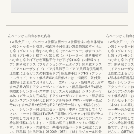
左ページから抽出された内容
右ページから抽出
TW防火戸トリプルガラス仕様複層ガラス仕様引違い窓単体引違
TW防火戸トリプ
い窓シャッター付引違い窓面格子付引違い窓装飾窓縦すべり出
い窓シャッター付
し窓（グレモン）縦すべり出し窓（オペレーター）横すべり出
し窓（グレモン）
し窓（グレモン）横すべり出し窓（オペレーター）高所用横す
し窓（グレモン）
べり出し窓上げ下げ窓面格子付上げ下げ窓FIX窓（内押縁タイ
べり出し窓上げ下
プ）開き窓テラス（フリクションアームタイプ）開き窓テラス
プ）開き窓テラス
（ドアクローザタイプ）ドア採風勝手口ドアFS共通有償品耐風
（ドアクローザタ
圧性能によるガラスの制限表ドア│採風勝手口ドアFS（フラッ
圧性能によるガラ
トスライド）セット価格表534掲載価格には、消費税、取付費、
●部材構成図部品
運賃等は含まれておりません。（204）：セット価格内訳：おす
成品）シリンダー
すめ品番内訳ドアクローザハンドルセット部品箱A横格子●部材
アタッチメントね
構成図シリンダーレス本体（ガラス入り完成品）シリンダー付
ねじ付アングル枠
本体（ガラス入り完成品）ドアクローザハンドルセット部品箱C
ット価格内訳：お
ねじレスアングル枠ねじ付アングル枠@BTWKSF－呼称－色記
ンドルセットハン
号●おすすめ品番※色記号はP.2「色記号一覧」をご確認くださ
（本体）に加算し
い。・シリンダー付仕様はセット価格（本体）に加算してくだ
㎜～40㎜用が含
さい。・セット価格はTW防火戸専用のグレチャン付複層ガラス
てください。・セ
で算出しております。・ねじレスアングル枠とねじ付アングル
ガラスで算出して
枠は同価格になります。・掲載の網戸は標準ネットの価格で
ングル枠は同価格
す。きれいネットの価格は、共通有償品ページをご確認くださ
格です。きれいネ
い。呼称幅［内法呼称］060069［057］［66］モジュール区分
ださい。@BTWK