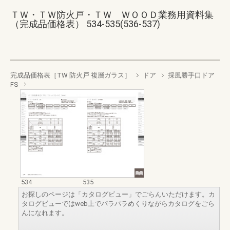
ＴＷ・ＴＷ防火戸・ＴＷ ＷＯＯＤ業務用資料集
（完成品価格表） 534-535(536-537)
完成品価格表［TW 防火戸 複層ガラス］
ドア
採風勝手口ドア
FS
534
535
お探しのページは「カタログビュー」でごらんいただけます。カ
タログビューではweb上でパラパラめくりながらカタログをごら
んになれます。