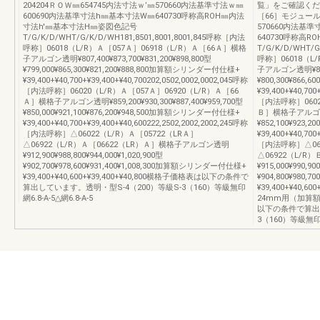
204204ＲＯＷ㎜654745内法寸法ｗ’㎜570660内法基準寸法ｗ㎜
覧」をご確認くださ
600690内法基準寸法h㎜基本寸法W㎜640730呼称高ROH㎜内法
［66］モジュール区
寸法h'㎜基本寸法H㎜姿図色記号
570660内法基
T/G/K/D/WHT/G/K/D/WH181,8501,8001,8001,845呼称［内法
640730呼称高
呼称］06018（L/R）Ａ［057Ａ］06918（L/R）Ａ［66Ａ］横格
T/G/K/D/WHT/G
子アルゴン透明¥807,400¥873,700¥831,200¥898,800型
呼称］06018（L
¥799,000¥865,300¥821,200¥888,800加算額シリンダー付仕様+
子アルゴン透明¥808,7
¥39,400+¥40,700+¥39,400+¥40,700202,0502,0002,0002,045呼称
¥800,300¥866
［内法呼称］06020（L/R）Ａ［057Ａ］06920（L/R）Ａ［66
¥39,400+¥40,700
Ａ］横格子アルゴン透明¥859,200¥930,300¥887,400¥959,700型
［内法呼称］0602
¥850,000¥921,100¥876,200¥948,500加算額シリンダー付仕様+
Ｂ］横格子アルゴン透明¥
¥39,400+¥40,700+¥39,400+¥40,600222,2502,2002,2002,245呼称
¥852,100¥923
［内法呼称］△06022（L/R）Ａ［05722（LRＡ］
¥39,400+¥40,700
△06922（L/R）Ａ［06622（LR）Ａ］横格子アルゴン透明
［内法呼称］△060
¥912,900¥988,800¥944,000¥1,020,900型
△06922（L/R
¥902,700¥978,600¥931,400¥1,008,300加算額シリンダー付仕様+
¥915,000¥990,90
¥39,400+¥40,600+¥39,400+¥40,800横格子価格表は以下の条件で
¥904,800¥980
算出しています。透明・型S-4（200）等級S-3（160）等級無印
¥39,400+¥40,
網6.8-A-5△網6.8-A-5
24mm用（加算額）+
以下の条件で算出し
3（160）等級無印網6