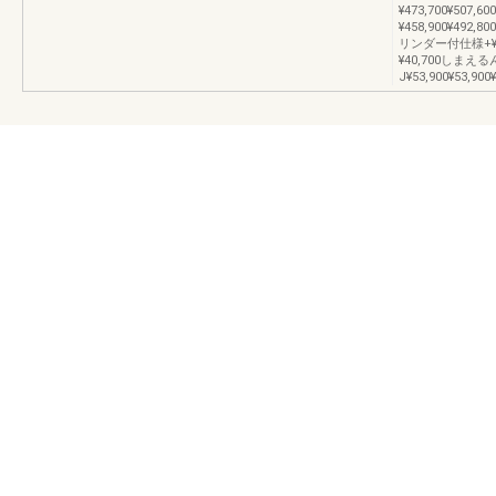
¥473,700¥507,60
¥458,900¥492,8
リンダー付仕様+¥39,4
¥40,700しまえ
J¥53,900¥53,900