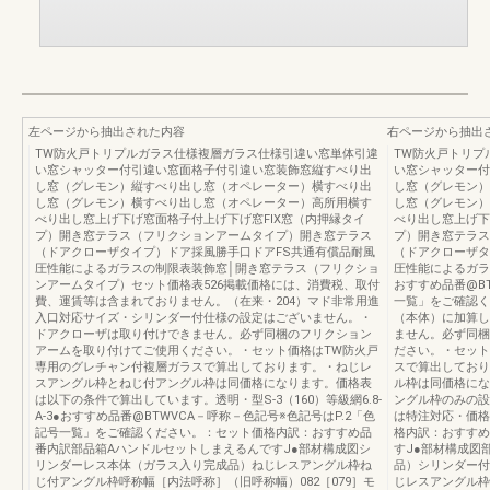
左ページから抽出された内容
右ページから抽出
TW防火戸トリプルガラス仕様複層ガラス仕様引違い窓単体引違
TW防火戸トリプ
い窓シャッター付引違い窓面格子付引違い窓装飾窓縦すべり出
い窓シャッター付
し窓（グレモン）縦すべり出し窓（オペレーター）横すべり出
し窓（グレモン）
し窓（グレモン）横すべり出し窓（オペレーター）高所用横す
し窓（グレモン）
べり出し窓上げ下げ窓面格子付上げ下げ窓FIX窓（内押縁タイ
べり出し窓上げ下
プ）開き窓テラス（フリクションアームタイプ）開き窓テラス
プ）開き窓テラス
（ドアクローザタイプ）ドア採風勝手口ドアFS共通有償品耐風
（ドアクローザタ
圧性能によるガラスの制限表装飾窓│開き窓テラス（フリクショ
圧性能によるガラ
ンアームタイプ）セット価格表526掲載価格には、消費税、取付
おすすめ品番@BT
費、運賃等は含まれておりません。（在来・204）マド非常用進
一覧」をご確認く
入口対応サイズ・シリンダー付仕様の設定はございません。・
（本体）に加算し
ドアクローザは取り付けできません。必ず同梱のフリクション
ません。必ず同梱
アームを取り付けてご使用ください。・セット価格はTW防火戸
ださい。・セット
専用のグレチャン付複層ガラスで算出しております。・ねじレ
スで算出しており
スアングル枠とねじ付アングル枠は同価格になります。価格表
ル枠は同価格にな
は以下の条件で算出しています。透明・型S-3（160）等級網6.8-
ングル枠のみの設
A-3●おすすめ品番@BTWVCA－呼称－色記号※色記号はP.2「色
は特注対応・価格
記号一覧」をご確認ください。：セット価格内訳：おすすめ品
格内訳：おすすめ
番内訳部品箱AハンドルセットしまえるんですJ●部材構成図シ
すJ●部材構成図
リンダーレス本体（ガラス入り完成品）ねじレスアングル枠ね
品）シリンダー付
じ付アングル枠呼称幅［内法呼称］（旧呼称幅）082［079］モ
じレスアングル枠