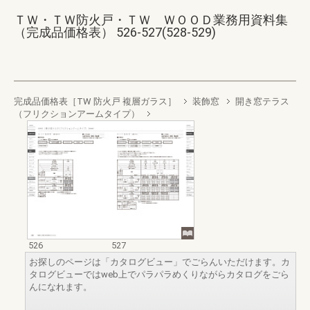
ＴＷ・ＴＷ防火戸・ＴＷ ＷＯＯＤ業務用資料集
（完成品価格表） 526-527(528-529)
完成品価格表［TW 防火戸 複層ガラス］
装飾窓
開き窓テラス
（フリクションアームタイプ）
526
527
お探しのページは「カタログビュー」でごらんいただけます。カ
タログビューではweb上でパラパラめくりながらカタログをごら
んになれます。