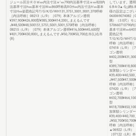
ジュール区分ＲＯＷ㎜内法寸法ｗ’㎜790内法基準寸法ｗ㎜820内
しています。透明・
法基準寸法h㎜基本寸法W㎜860呼称高ROH㎜内法寸法h'㎜基本
6.8-A-3▲-5
寸法H㎜姿図色記号T/G/K/D/WH131,3751,3001,3001,370呼称
様の設定はござい
［内法呼称］08213（L/R）［079］本体アルゴン透明
06006907408
¥397,900¥426,800型¥385,300¥414,200しまえるんです
隅）（3.0尺）
J¥48,500¥48,500151,5751,5001,5001,570呼称［内法呼称］
57066071079
08215（L/R）［079］本体アルゴン透明¥416,500¥445,600型
基本寸法W㎜6407
¥401,700¥430,800しまえるんですJ¥50,700¥50,700左吊(L)右吊
図色記号
(R)
T/G/K/D/WHT/G
呼称［内法呼称］06
07418（L/R）［
ゴン透明
¥402,200¥431,300
型
¥389,700¥418,800
加算額シリンダー付仕様+
¥39,400+¥40
J¥47,500¥47,500¥
呼称［内法呼称］06
07420（L/R）［
ゴン透明
¥432,700¥464,100
型
¥418,700¥450,100
加算額シリンダー付仕様+
¥39,400+¥40
J¥50,700¥50,700¥
呼称［内法呼称］▲0
▲06922（L/R）
［07122（LR