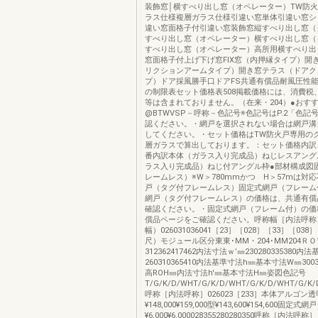
装飾窓│横すべり出し窓（オペレーター）TW防
ラス仕様複層ガラス仕様引違い窓単体引違い窓シ
違い窓面格子付引違い窓装飾窓縦すべり出し窓（
すべり出し窓（オペレーター）横すべり出し窓（
すべり出し窓（オペレーター）高所用横すべり出
窓面格子付上げ下げ窓FIX窓（内押縁タイプ）開
リクションアームタイプ）開き窓テラス（ドアク
プ）ドア採風勝手口ドアFS共通有償品耐風圧性
の制限表セット価格表508掲載価格には、消費税
等は含まれておりません。（在来・204）●おす
@BTWVSP－呼称－色記号※色記号はP.2「色記
認ください。・網戸を選択されない場合は網戸溝
してください。・セット価格はTW防火戸専用の
層ガラスで算出しております。：セット価格内訳
番内訳本体（ガラス入り完成品）ねじレスアング
ラス入り完成品）ねじ付アングル枠●部材構成図
レームレス）※W＞780mmかつ H＞57mは対
戸（タグ付フレームレス）固定式網戸（フレーム
網戸（タグ付フレームレス）の価格は、共通有償
確認ください。・固定式網戸（フレーム付）の価
償品ページをご確認ください。呼称幅［内法呼称
幅）026031036041［23］［028］［33］［038］
尺）モジュール区分東東･MM・204･MM204Ｒ
312362417462内法寸法ｗ’㎜230280335380
260310365410内法基準寸法h㎜基本寸法W㎜3003
高ROH㎜内法寸法h'㎜基本寸法H㎜姿図色記号
T/G/K/D/WHT/G/K/D/WHT/G/K/D/WHT/G/K/D
呼称［内法呼称］026023［233］本体アルゴン透
¥148,000¥159,000型¥143,600¥154,600固定式網戸
¥6,000¥6,000028355280280350呼称［内法呼称］