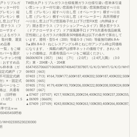
火戸トリプルガ
TW防火戸トリプルガラス仕様複層ガラス仕様引違い窓単体引違
ャッター付引
い窓シャッター付引違い窓面格子付引違い窓装飾窓縦すべり出
グレモン）縦
し窓（グレモン）縦すべり出し窓（オペレーター）横すべり出
グレモン）横
し窓（グレモン）横すべり出し窓（オペレーター）高所用横す
し窓上げ下げ
べり出し窓上げ下げ窓面格子付上げ下げ窓FIX窓（内押縁タイ
き窓テラス（フ
プ）開き窓テラス（フリクションアームタイプ）開き窓テラス
ローザタイ
（ドアクローザタイプ）ドア採風勝手口ドアFS共通有償品耐風
能によるガラス
圧性能によるガラスの制限表509価格表は以下の条件で算出して
、取付費、運賃
います。透明・型S-4（200）等級S-3（160）等級無印網6.8-A-
すめ品番
3▲網6.8-A-3・ねじレスアングル枠とねじ付アングル枠は同価格
号一覧」をご確
になります。・掲載の網戸は標準ネットの価格です。きれいネ
カバーを選択
ットの価格は、共通有償品ページをご確認ください。
グレチャン付複
060069074［057］［66］［71］（2.0尺）（2.4尺入隅）（3.0
：おすすめ品
尺）東・204東･入・204東
ル枠本体（ガ
654745570660710600690740640730780T/G/K/D/WHT/G/K/D/WHT/G
固定式網戸（フ
06903［663］
応不可固定式網
07403［713］¥164,700¥177,600¥187,400¥202,500¥187,400¥202,500¥160,3
付）※・固定式
06905［665］
品ページをご
07405［715］¥179,400¥193,700¥206,000¥222,800¥208,000¥224,800¥175,0
格は、共通有
06907［667］
］（旧呼称
▲07407［07107］¥217,900¥235,200¥234,400¥252,900¥237,200¥255,700¥2
（1.0尺）（1.5
▲06909［06609］
ＯＷ㎜
▲07409［07109］¥243,800¥262,900¥263,100¥283,400¥266,800¥287,100¥23
内法基準寸法ｗ㎜
50405450呼称
/WH023305230230300
明