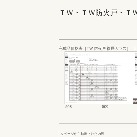
ＴＷ・ＴＷ防火戸・ＴＷ Ｗ
完成品価格表［TW 防火戸 複層ガラス］
508
509
左ページから抽出された内容