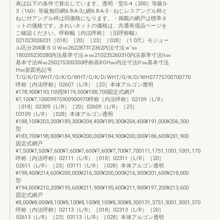
表は以下の条件で算出しています。透明・型S-4（200）等級S-
3（160）等級無印網6.8-A-3△網6.8-A-3・ねじレスアングル枠と
ねじ付アングル枠は同価格になります。・掲載の網戸は標準ネ
ットの価格です。きれいネットの価格は、共通有償品ページを
ご確認ください。呼称幅［内法呼称］（旧呼称幅）
021023026031［018］［20］［23］［028］（1.0尺）モジュー
ル区分204東ＲＯＷ㎜262287312362内法寸法ｗ’㎜
180205230280内法基準寸法ｗ㎜210235260310内法基準寸法h㎜
基本寸法W㎜250275300350呼称高ROH㎜内法寸法h'㎜基本寸法
H㎜姿図色記号
T/G/K/D/WHT/G/K/D/WHT/G/K/D/WHT/G/K/D/WH07775700700770
呼称［内法呼称］02607（L/R）［23］本体アルゴン透明
¥178,900¥193,100型¥174,500¥188,700固定式網戸
¥7,100¥7,10009975900900970呼称［内法呼称］02109（L/R）
［018］02309（L/R）［20］02609（L/R）［23］
03109（L/R）［028］本体アルゴン透明
¥188,100¥203,200¥189,300¥204,400¥189,300¥204,400¥191,000¥206,300
型
¥183,700¥198,800¥184,900¥200,000¥184,900¥200,000¥186,600¥201,900
固定式網戸
¥7,500¥7,500¥7,600¥7,600¥7,600¥7,600¥7,700¥7,700111,1751,1001,1001,170
呼称［内法呼称］02111（L/R）［018］02311（L/R）［20］
02611（L/R）［23］03111（L/R）［028］本体アルゴン透明
¥198,400¥214,600¥200,000¥216,300¥200,000¥216,300¥201,600¥218,000
型
¥194,000¥210,200¥195,600¥211,900¥195,600¥211,900¥197,200¥213,600
固定式網戸
¥8,000¥8,000¥8,100¥8,100¥8,100¥8,100¥8,300¥8,300131,3751,3001,3001,370
呼称［内法呼称］02113（L/R）［018］02313（L/R）［20］
02613（L/R）［23］03113（L/R）［028］本体アルゴン透明