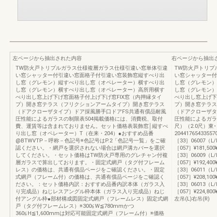
左ページから抽出された内容
右ページから抽出
TW防火戸トリプルガラス仕様複層ガラス仕様引違い窓単体引違
TW防火戸トリプ
い窓シャッター付引違い窓面格子付引違い窓装飾窓縦すべり出
い窓シャッター付
し窓（グレモン）縦すべり出し窓（オペレーター）横すべり出
し窓（グレモン）
し窓（グレモン）横すべり出し窓（オペレーター）高所用横す
し窓（グレモン）
べり出し窓上げ下げ窓面格子付上げ下げ窓FIX窓（内押縁タイ
べり出し窓上げ下
プ）開き窓テラス（フリクションアームタイプ）開き窓テラス
プ）開き窓テラス
（ドアクローザタイプ）ドア採風勝手口ドアFS共通有償品耐風
（ドアクローザタ
圧性能によるガラスの制限表504掲載価格には、消費税、取付
圧性能によるガラスの
費、運賃等は含まれておりません。セット価格表装飾窓│縦すべ
尺）（2.0尺）東･
り出し窓（オペレーター）T（在来・204）●おすすめ品番
2044176543355
@BTWVTP－呼称－色記号※色記号はP.2「色記号一覧」をご確
［33］06007（L
認ください。・網戸を選択されない場合は網戸溝カバーを選択
［057］¥181,500¥1
してください。・セット価格はTW防火戸専用のグレチャン付複
［33］06009（L
層ガラスで算出しております。・固定式網戸（タグ付フレーム
［057］¥192,400¥2
レス）の価格は、共通有償品ページをご確認ください。・固定
［33］06011（L
式網戸（フレーム付）の価格は、共通有償品ページをご確認く
［057］¥208,100¥2
ださい。：セット価格内訳：おすすめ品番内訳本体（ガラス入
［33］06013（L
り完成品）ねじレスアングル枠本体（ガラス入り完成品）ねじ
［057］¥224,800¥2
付アングル枠●部材構成図固定式網戸（フレームレス）固定式網
左吊(L)右吊(R)
戸（タグ付フレームレス）※300≦W≦780mmかつ
360≦H≦1,600mmは対応可能固定式網戸（フレーム付）※価格