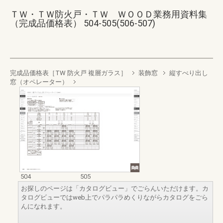
ＴＷ・ＴＷ防火戸・ＴＷ ＷＯＯＤ業務用資料集
（完成品価格表） 504-505(506-507)
完成品価格表［TW 防火戸 複層ガラス］
装飾窓
縦すべり出し
窓（オペレーター）
504
505
お探しのページは「カタログビュー」でごらんいただけます。カ
タログビューではweb上でパラパラめくりながらカタログをごら
んになれます。