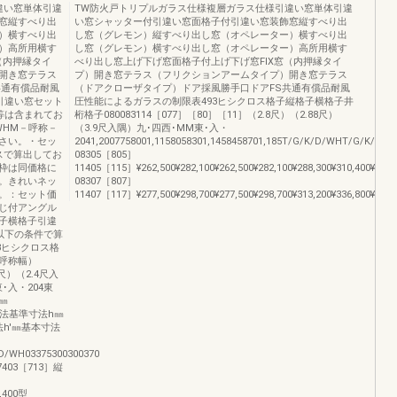
違い窓単体引違
TW防火戸トリプルガラス仕様複層ガラス仕様引違い窓単体引違
窓縦すべり出
い窓シャッター付引違い窓面格子付引違い窓装飾窓縦すべり出
）横すべり出
し窓（グレモン）縦すべり出し窓（オペレーター）横すべり出
）高所用横す
し窓（グレモン）横すべり出し窓（オペレーター）高所用横す
（内押縁タイ
べり出し窓上げ下げ窓面格子付上げ下げ窓FIX窓（内押縁タイ
開き窓テラス
プ）開き窓テラス（フリクションアームタイプ）開き窓テラス
共通有償品耐風
（ドアクローザタイプ）ドア採風勝手口ドアFS共通有償品耐風
引違い窓セット
圧性能によるガラスの制限表493ヒシクロス格子縦格子横格子井
等は含まれてお
桁格子080083114［077］［80］［11］（2.8尺）（2.88尺）
WHM－呼称－
（3.9尺入隅）九･四西･MM東･入・
ださい。・セッ
2041,2007758001,1158058301,1458458701,185T/G/K/D/WHT/G/K/D
スで算出してお
08305［805］
枠は同価格に
11405［115］¥262,500¥282,100¥262,500¥282,100¥288,300¥310,400¥253,70
。きれいネッ
08307［807］
。：セット価
11407［117］¥277,500¥298,700¥277,500¥298,700¥313,200¥336,800¥268,70
じ付アングル
子横格子引違
以下の条件で算
-3ヒシクロス格
呼称幅）
0尺）（2.4尺入
･入・204東
’㎜
80内法基準寸法h㎜
法h'㎜基本寸法
/WH03375300300370
7403［713］縦
2,400型