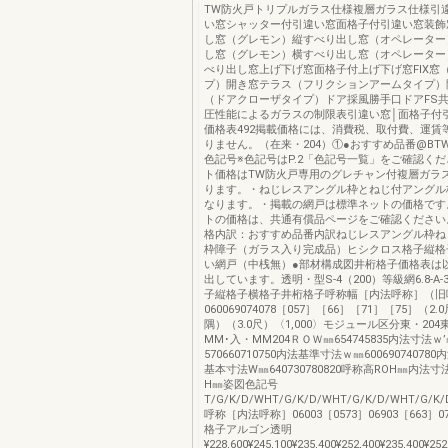
TW防火戸トリプルガラス仕様複層ガラス仕様引
い窓シャッター付引違い窓面格子付引違い窓装飾
し窓（グレモン）縦すべり出し窓（オペレーター
し窓（グレモン）横すべり出し窓（オペレーター
べり出し窓上げ下げ窓面格子付上げ下げ窓FIX窓
プ）開き窓テラス（フリクションアームタイプ）
（ドアクローザタイプ）ドア採風勝手口ドアFS
圧性能によるガラスの制限表引違い窓│面格子付
価格表492掲載価格には、消費税、取付費、運賃
りません。（在来・204）①●おすすめ品番@BT
色記号※色記号はP.2「色記号一覧」をご確認く
ト価格はTW防火戸専用のグレチャン付複層ガラ
ります。・ねじレスアングル枠とねじ付アングル
なります。・掲載の網戸は標準ネットの価格です
トの価格は、共通有償品ページをご確認ください
格内訳：おすすめ品番内訳ねじレスアングル枠ね
枠障子（ガラス入り完成品）ヒシクロス格子縦格
い網戸（中桟無）●部材構成図井桁格子価格表は
出しています。透明・型S-4（200）等級網6.8-A
子縦格子横格子井桁格子呼称幅［内法呼称］（旧
060069074078［057］［66］［71］［75］（2.
隅）（3.0尺）〈1,000〉モジュール区分東・204東
MM･入・MM204ＲＯＷ㎜654745835内法寸法ｗ
570660710750内法基準寸法ｗ㎜6006907407
基本寸法W㎜640730780820呼称高ROH㎜内法寸
H㎜姿図色記号
T/G/K/D/WHT/G/K/D/WHT/G/K/D/WHT/G/K/D
呼称［内法呼称］06003［0573］06903［663］0
格子アルゴン透明
¥228,600¥245,100¥235,400¥252,400¥235,400¥25