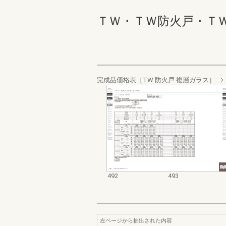
ＴＷ・ＴＷ防火戸・ＴＷ Ｗ
完成品価格表［TW 防火戸 複層ガラス］
492
493
左ページから抽出された内容