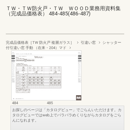
ＴＷ・ＴＷ防火戸・ＴＷ ＷＯＯＤ業務用資料集
（完成品価格表） 484-485(486-487)
完成品価格表［TW 防火戸 複層ガラス］
引違い窓
シャッター
付引違い窓 手動 （在来・204）マド
484
485
お探しのページは「カタログビュー」でごらんいただけます。カ
タログビューではweb上でパラパラめくりながらカタログをごら
んになれます。