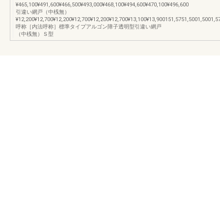
¥465,100¥491,600¥466,500¥493,000¥468,100¥494,600¥470,100¥496,600
引違い網戸（中桟無）
¥12,200¥12,700¥12,200¥12,700¥12,200¥12,700¥13,100¥13,900151,5751,5001,5001,5
呼称［内法呼称］標準タイプアルゴン障子透明型引違い網戸
（中桟無）Ｓ型