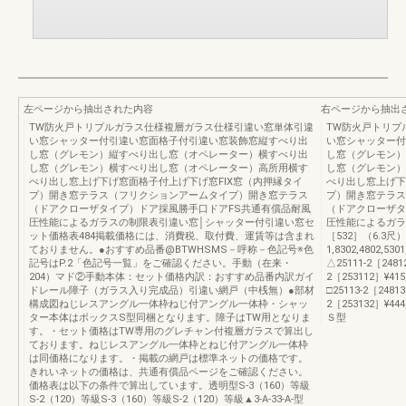
左ページから抽出された内容
右ページから抽出
TW防火戸トリプルガラス仕様複層ガラス仕様引違い窓単体引違
TW防火戸トリプ
い窓シャッター付引違い窓面格子付引違い窓装飾窓縦すべり出
い窓シャッター付
し窓（グレモン）縦すべり出し窓（オペレーター）横すべり出
し窓（グレモン）
し窓（グレモン）横すべり出し窓（オペレーター）高所用横す
し窓（グレモン）
べり出し窓上げ下げ窓面格子付上げ下げ窓FIX窓（内押縁タイ
べり出し窓上げ下
プ）開き窓テラス（フリクションアームタイプ）開き窓テラス
プ）開き窓テラス
（ドアクローザタイプ）ドア採風勝手口ドアFS共通有償品耐風
（ドアクローザタ
圧性能によるガラスの制限表引違い窓│シャッター付引違い窓セ
圧性能によるガラスの
ット価格表484掲載価格には、消費税、取付費、運賃等は含まれ
［532］（6.3尺
ておりません。●おすすめ品番@BTWHSMS－呼称－色記号※色
1,8302,4802,53
記号はP.2「色記号一覧」をご確認ください。手動（在来・
△25111-2［2481
204）マド②手動本体：セット価格内訳：おすすめ品番内訳ガイ
2［253112］¥415,7
ドレール障子（ガラス入り完成品）引違い網戸（中桟無）●部材
□25113-2［24813
構成図ねじレスアングル一体枠ねじ付アングル一体枠・シャッ
2［253132］¥444,1
ター本体はボックスS型同梱となります。障子はTW用となりま
Ｓ型
す。・セット価格はTW専用のグレチャン付複層ガラスで算出し
ております。ねじレスアングル一体枠とねじ付アングル一体枠
は同価格になります。・掲載の網戸は標準ネットの価格です。
きれいネットの価格は、共通有償品ページをご確認ください。
価格表は以下の条件で算出しています。透明型S-3（160）等級
S-2（120）等級S-3（160）等級S-2（120）等級▲3-A-33-A-型