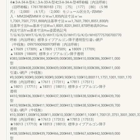
4★3-A-34-A-型4△3-A-33-A-型4□3-A-34-A-型4呼称幅［内法呼称］
（旧呼称幅）176178180183［73］［75］［177］［80］（5.98
尺）〈2,000〉（6.1尺）〈2,000〉モジュール区分九･四MM･
入・MM204西MMＲＯＷ㎜1,835内法寸法ｗ’㎜
1,7301,7501,7751,800内法基準寸法ｗ㎜1,7601,7801,8051,830内
法基準寸法h㎜基本寸法W㎜1,8001,8201,8451,870呼称高ROH㎜
内法寸法h'㎜基本寸法H㎜姿図色記号
T/G/K/D/WHT/G/K/D/WHT/G/K/D/WHT/G/K/D/WH07775700700770
呼称［内法呼称］標準タイプアルゴン障子透明型引違い網戸
（中桟無）09975900900970呼称［内法呼称］
▲17609［17309］▲17809［17509］▲18009［17709］
▲18309［18009］標準タイプアルゴン障子透明
¥383,500¥408,200¥384,300¥409,000¥385,300¥410,000¥386,300¥411,000
型
¥383,500¥408,200¥384,300¥409,000¥385,300¥410,000¥386,300¥411,000
引違い網戸（中桟無）
¥9,500¥9,900¥9,500¥9,900¥9,500¥9,900¥10,100¥10,800111,1751,1001,1001,170
呼称［内法呼称］▲17611［17311］▲17811［17511］
▲18011［17711］▲18311［18011］標準タイプアルゴン障子
透明
¥410,900¥436,300¥411,900¥437,300¥413,100¥438,500¥414,300¥439,700
型
¥410,900¥436,300¥411,900¥437,300¥413,100¥438,500¥414,300¥439,700
引違い網戸（中桟無）
¥10,300¥11,000¥10,300¥11,000¥10,300¥11,000¥11,100¥11,700131,3751,3001,3001,3
呼称［内法呼称］★17613［17313］★17813［17513］
★18013［17713］★18313［18013］標準タイプアルゴン障子
透明
¥438,500¥465,000¥439,700¥466,200¥441,100¥467,600¥442,500¥469,000
型