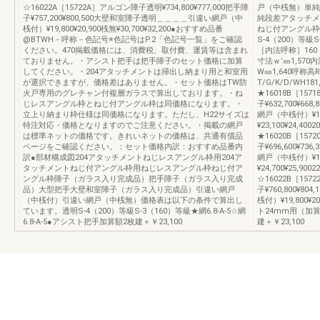
☆16022A［15722A］アルゴン障子透明¥734,800¥777,000把手障
戸（中桟無）単純
子¥757,200¥800,500大壁和室障子透明＿＿＿＿引違い網戸（中
純段差アタッチメ
桟付）¥19,800¥20,900桟無¥30,700¥32,200●おすすめ品番
ねじ付アングル枠
@BTWH－呼称－色記号※色記号はP.2「色記号一覧」をご確認
S-4（200）等級S
ください。470掲載価格には、消費税、取付費、運賃等は含まれ
［内法呼称］160
ておりません。・アシスト把手は把手障子のセット価格に加算
寸法ｗ’㎜1,57
してください。・204アタッチメントは掃出し納まり用と和室用
W㎜1,640呼称
が選択できますが、価格差はありません。・セット価格はTW防
T/G/K/D/WH18
火戸専用のグレチャン付複層ガラスで算出しております。・ね
★16018B［157
じレスアングル枠とねじ付アングル枠は同価格になります。・
子¥632,700¥66
立上り納まり枠仕様は同価格になります。ただし、H22サイズは
網戸（中桟付）¥15,
特注対応・価格となりますのでご注意ください。・掲載の網戸
¥23,100¥24,40
は標準ネットの価格です。きれいネットの価格は、共通有償品
★16020B［157
ページをご確認ください。：セット価格内訳：おすすめ品番内
子¥696,600¥73
訳●部材構成図204アタッチメントねじレスアングル枠用204ア
網戸（中桟付）¥16,
タッチメントねじ付アングル枠用ねじレスアングル枠ねじ付ア
¥24,700¥25,90
ングル枠障子（ガラス入り完成品）把手障子（ガラス入り完成
☆16022B［157
品）大型把手大壁和室障子（ガラス入り完成品）引違い網戸
子¥760,800¥
（中桟付）引違い網戸（中桟無）価格表は以下の条件で算出し
桟付）¥19,800¥
ています。透明S-4（200）等級S-3（160）等級★網6.8-A-5☆網
ト24mm用（加算額
6.8-A-5●アシスト把手加算額2枚建＋￥23,100
建＋￥23,100