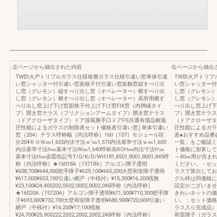
左ページから抽出された内容
右ページから抽出
TW防火戸トリプルガラス仕様複層ガラス仕様引違い窓単体引違
TW防火戸トリプ
い窓シャッター付引違い窓面格子付引違い窓装飾窓縦すべり出
い窓シャッター付
し窓（グレモン）縦すべり出し窓（オペレーター）横すべり出
し窓（グレモン）
し窓（グレモン）横すべり出し窓（オペレーター）高所用横す
し窓（グレモン）
べり出し窓上げ下げ窓面格子付上げ下げ窓FIX窓（内押縁タイ
べり出し窓上げ下
プ）開き窓テラス（フリクションアームタイプ）開き窓テラス
プ）開き窓テラス
（ドアクローザタイプ）ドア採風勝手口ドアFS共通有償品耐風
（ドアクローザタ
圧性能によるガラスの制限表セット価格表引違い窓│単体引違い
圧性能によるガラ
窓（204）テラス呼称幅［内法呼称］160［157］モジュール区
差●おすすめ品番
分204ＲＯＷ㎜1,655内法寸法ｗ’㎜1,570内法基準寸法ｗ㎜1,600
一覧」をご確認く
内法基準寸法h㎜基本寸法W㎜1,640呼称高ROH㎜内法寸法h'㎜
ト価格に加算して
基本寸法H㎜姿図色記号T/G/K/D/WH181,8501,8001,8001,845呼
～40㎜用が含ま
称［内法呼称］★16018A［15718A］アルゴン障子透明
ください。・セッ
¥608,700¥644,000把手障子¥629,100¥665,200大壁和室障子透明
ラスで算出してお
¥617,000¥653,100引違い網戸（中桟付）¥15,300¥16,200桟無
グル枠は同価格に
¥23,100¥24,400202,0502,0002,0002,045呼称［内法呼称］
設定がございませ
★16020A［15720A］アルゴン障子透明¥671,500¥710,300把手障
きれいネットの価
子¥693,000¥732,700大壁和室障子透明¥680,900¥720,600引違い
い。：セット価格
網戸（中桟付）¥16,200¥17,100桟無
ラス入り完成品）
¥24,700¥25,900222,2502,2002,2002,245呼称［内法呼称］
和室障子（ガラス