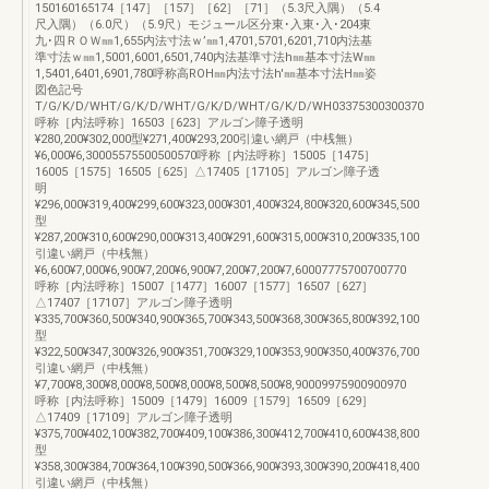
150160165174［147］［157］［62］［71］（5.3尺入隅）（5.4
尺入隅）（6.0尺）（5.9尺）モジュール区分東･入東･入･204東
九･四ＲＯＷ㎜1,655内法寸法ｗ’㎜1,4701,5701,6201,710内法基
準寸法ｗ㎜1,5001,6001,6501,740内法基準寸法h㎜基本寸法W㎜
1,5401,6401,6901,780呼称高ROH㎜内法寸法h'㎜基本寸法H㎜姿
図色記号
T/G/K/D/WHT/G/K/D/WHT/G/K/D/WHT/G/K/D/WH03375300300370
呼称［内法呼称］16503［623］アルゴン障子透明
¥280,200¥302,000型¥271,400¥293,200引違い網戸（中桟無）
¥6,000¥6,30005575500500570呼称［内法呼称］15005［1475］
16005［1575］16505［625］△17405［17105］アルゴン障子透
明
¥296,000¥319,400¥299,600¥323,000¥301,400¥324,800¥320,600¥345,500
型
¥287,200¥310,600¥290,000¥313,400¥291,600¥315,000¥310,200¥335,100
引違い網戸（中桟無）
¥6,600¥7,000¥6,900¥7,200¥6,900¥7,200¥7,200¥7,60007775700700770
呼称［内法呼称］15007［1477］16007［1577］16507［627］
△17407［17107］アルゴン障子透明
¥335,700¥360,500¥340,900¥365,700¥343,500¥368,300¥365,800¥392,100
型
¥322,500¥347,300¥326,900¥351,700¥329,100¥353,900¥350,400¥376,700
引違い網戸（中桟無）
¥7,700¥8,300¥8,000¥8,500¥8,000¥8,500¥8,500¥8,90009975900900970
呼称［内法呼称］15009［1479］16009［1579］16509［629］
△17409［17109］アルゴン障子透明
¥375,700¥402,100¥382,700¥409,100¥386,300¥412,700¥410,600¥438,800
型
¥358,300¥384,700¥364,100¥390,500¥366,900¥393,300¥390,200¥418,400
引違い網戸（中桟無）