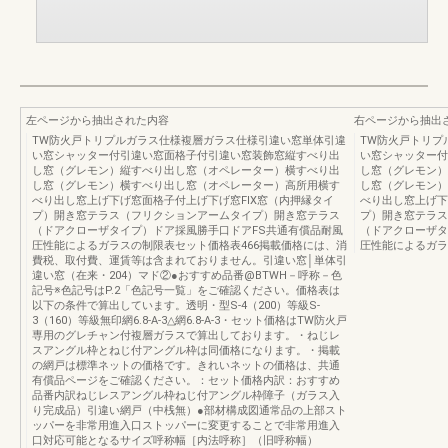
左ページから抽出された内容
右ページから抽出
TW防火戸トリプルガラス仕様複層ガラス仕様引違い窓単体引違
TW防火戸トリプ
い窓シャッター付引違い窓面格子付引違い窓装飾窓縦すべり出
い窓シャッター付
し窓（グレモン）縦すべり出し窓（オペレーター）横すべり出
し窓（グレモン）
し窓（グレモン）横すべり出し窓（オペレーター）高所用横す
し窓（グレモン）
べり出し窓上げ下げ窓面格子付上げ下げ窓FIX窓（内押縁タイ
べり出し窓上げ下
プ）開き窓テラス（フリクションアームタイプ）開き窓テラス
プ）開き窓テラス
（ドアクローザタイプ）ドア採風勝手口ドアFS共通有償品耐風
（ドアクローザタ
圧性能によるガラスの制限表セット価格表466掲載価格には、消
圧性能によるガラ
費税、取付費、運賃等は含まれておりません。引違い窓│単体引
違い窓（在来・204）マド②●おすすめ品番@BTWH－呼称－色
記号※色記号はP.2「色記号一覧」をご確認ください。価格表は
以下の条件で算出しています。透明・型S-4（200）等級S-
3（160）等級無印網6.8-A-3△網6.8-A-3・セット価格はTW防火戸
専用のグレチャン付複層ガラスで算出しております。・ねじレ
スアングル枠とねじ付アングル枠は同価格になります。・掲載
の網戸は標準ネットの価格です。きれいネットの価格は、共通
有償品ページをご確認ください。：セット価格内訳：おすすめ
品番内訳ねじレスアングル枠ねじ付アングル枠障子（ガラス入
り完成品）引違い網戸（中桟無）●部材構成図通常品の上部スト
ッパーを非常用進入口ストッパーに変更することで非常用進入
口対応可能となるサイズ呼称幅［内法呼称］（旧呼称幅）