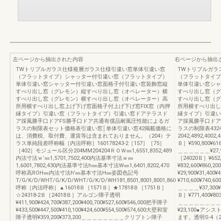
左ページから抽出された内容
右ページから抽出
TWトリプルガラス仕様複層ガラス仕様引違い窓単体引違い窓
TWトリプルガラ
（フラットタイプ）シャッター付引違い窓（フラットタイプ）
（フラットタイプ
単体引違い窓シャッター付引違い窓面格子付引違い窓装飾窓縦
単体引違い窓シャ
すべり出し窓（グレモン）縦すべり出し窓（オペレーター）横
すべり出し窓（グ
すべり出し窓（グレモン）横すべり出し窓（オペレーター）高
すべり出し窓（グ
所用横すべり出し窓上げ下げ窓面格子付上げ下げ窓FIX窓（内押
所用横すべり出し
縁タイプ）引違い窓（フラットタイプ）引違い窓ドアテラスド
縁タイプ）引違い
ア採風勝手口ドアFS勝手口ドア共通有償品耐風圧性能によるガ
ア採風勝手口ドア
ラスの制限表セット価格表引違い窓│単体引違い窓42掲載価格に
ラスの制限表4324
は、消費税、取付費、運賃等は含まれておりません。（204）テ
2042,4892,4002
ラス単純段差呼称幅［内法呼称］160178243-2［157］［75］
Ｂ］¥590,800¥6
［402］モジュール区分204MM204204ＲＯＷ㎜1,6551,8352,489
＿＿＿＿＿＿¥27,900
内法寸法ｗ’㎜1,5701,7502,400内法基準寸法ｗ㎜
［24020Ｂ］¥65
1,6001,7802,430内法基準寸法h㎜基本寸法W㎜1,6401,8202,470
¥832,600¥860
呼称高ROH㎜内法寸法h'㎜基本寸法H㎜姿図色記号
¥29,900¥31,400
T/G/K/D/WHT/G/K/D/WHT/G/K/D/WH181,8501,8001,8001,860
¥710,600¥740
呼称［内法呼称］▲16018Ｂ［1571Ｂ］★17818Ｂ［1751Ｂ］
＿＿＿＿¥37,300¥3
☆24318-2Ｂ［24018Ｂ］アルゴン障子透明
Ｂ］¥771,400¥8
¥411,900¥424,700¥387,200¥400,700¥527,600¥546,000把手障子
＿＿＿＿＿＿＿＿＿＿¥6
¥433,500¥447,500¥410,100¥424,600¥554,500¥574,600大壁和室
¥23,100●ア
障子透明¥359,200¥373,200＿＿＿＿＿＿＿＿クリプトン障子
ます。透明S-4（2