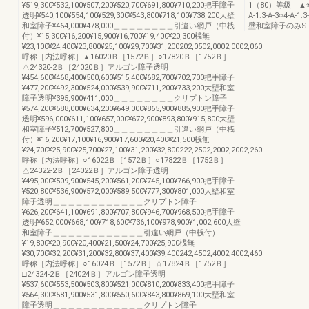
¥519,300¥532,100¥507,200¥520,700¥691,800¥710,200把手障子
1（80）等級 ▲※14
透明¥540,100¥554,100¥529,300¥543,800¥718,100¥738,200大壁
A-1.3-A-3○4-A-1.
和室障子¥464,000¥478,000＿＿＿＿＿＿＿＿引違い網戸（中桟
壁和室障子のみS-
付）¥15,300¥16,200¥15,900¥16,700¥19,400¥20,300桟無
¥23,100¥24,400¥23,800¥25,100¥29,700¥31,200202,0502,0002,0002,060
呼称［内法呼称］▲16020Ｂ［1572Ｂ］○17820Ｂ［1752Ｂ］
△24320-2Ｂ［24020Ｂ］アルゴン障子透明
¥454,600¥468,400¥500,600¥515,400¥682,700¥702,700把手障子
¥477,200¥492,300¥524,000¥539,900¥711,200¥733,200大壁和室
障子透明¥395,900¥411,000＿＿＿＿＿＿＿＿クリプトン障子
¥574,200¥588,000¥634,200¥649,000¥865,900¥885,900把手障子
透明¥596,000¥611,100¥657,000¥672,900¥893,800¥915,800大壁
和室障子¥512,700¥527,800＿＿＿＿＿＿＿＿引違い網戸（中桟
付）¥16,200¥17,100¥16,900¥17,600¥20,400¥21,500桟無
¥24,700¥25,900¥25,700¥27,100¥31,200¥32,800222,2502,2002,2002,260
呼称［内法呼称］○16022Ｂ［1572Ｂ］○17822Ｂ［1752Ｂ］
△24322-2Ｂ［24022Ｂ］アルゴン障子透明
¥495,000¥509,900¥545,200¥561,200¥745,100¥766,900把手障子
¥520,800¥536,900¥572,000¥589,500¥777,300¥801,000大壁和室
障子透明＿＿＿＿＿＿＿＿＿＿＿＿クリプトン障子
¥626,200¥641,100¥691,800¥707,800¥946,700¥968,500把手障子
透明¥652,000¥668,100¥718,600¥736,100¥978,900¥1,002,600大壁
和室障子＿＿＿＿＿＿＿＿＿＿＿＿引違い網戸（中桟付）
¥19,800¥20,900¥20,400¥21,500¥24,700¥25,900桟無
¥30,700¥32,200¥31,200¥32,800¥37,400¥39,400242,4502,4002,4002,460
呼称［内法呼称］○16024Ｂ［1572Ｂ］☆17824Ｂ［1752Ｂ］
□24324-2Ｂ［24024Ｂ］アルゴン障子透明
¥537,600¥553,500¥503,800¥521,000¥810,200¥833,400把手障子
¥564,300¥581,900¥531,800¥550,600¥843,800¥869,100大壁和室
障子透明＿＿＿＿＿＿＿＿＿＿＿＿クリプトン障子