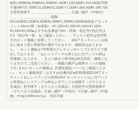
¥681,000¥696,900¥664,200¥681,400¥1,030,800¥1,054,000把手障
子透明¥707,700¥725,300¥692,200¥711,000¥1,064,400¥1,089,700
大壁和室障子＿＿＿＿＿＿＿＿＿＿＿＿引違い網戸（中桟付）
＿＿＿＿＿＿＿＿＿＿＿＿桟無
¥33,600¥35,300¥34,500¥36,300¥41,200¥43,400単純段差アタッチ
メント24mm用（加算額）+¥1,500+¥1,500+¥1,600+¥1,600+
¥2,400+¥2,400●おすすめ品番@TWH－呼称－色記号※色記号は
P.2「色記号一覧」をご確認ください。・アシスト把手は把手障
子のセット価格に加算してください。・204アタッチメントは掃
出し納まり用と和室用が選択できますが、価格差はありませ
ん。・セット価格はTW専用のグレチャン付トリプルガラスで算
出しております。・ねじレスアングル枠とねじ付アングル枠は
同価格になります。・立上り納まり枠204は特注対応・価格とな
りますのでご注意ください。・掲載の網戸は標準ネットの価格
です｡きれいネットの価格は､共通有償品ページをご確認くださ
い｡：セット価格内訳：おすすめ品番内訳●部材構成図204アタッ
チメントねじレスアングル枠用204アタッチメントねじ付アング
ル枠用ねじレスアングル枠ねじ付アングル枠障子（ガラス入り
完成品）把手障子（ガラス入り完成品）大型把手大壁和室障子
（ガラス入り完成品）引違い網戸（中桟付）※引違い網戸（中桟
無）※H≦2,408mmのみ 対応可能