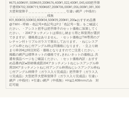
¥675,600¥691,500¥659,200¥676,400¥1,022,400¥1,045,600把手障
子透明¥702,300¥719,900¥687,200¥706,000¥1,056,000¥1,081,300
大壁和室障子＿＿＿＿＿＿＿＿＿＿＿＿引違い網戸（中桟付）
＿＿＿＿＿＿＿＿＿＿＿＿桟無
¥31,800¥33,500¥32,800¥34,500¥39,200¥41,200●おすすめ品番
@TWH－呼称－色記号※色記号はP.2「色記号一覧」をご確認く
ださい。・アシスト把手は把手障子のセット価格に加算してく
ださい。・204アタッチメントは掃出し納まり用と和室用が選択
できますが、価格差はありません。・セット価格はTW専用のグ
レチャン付トリプルガラスで算出しております。・ねじレスア
ングル枠とねじ付アングル枠は同価格になります。・立上り納
まり枠204は特注対応・価格となりますのでご注意ください。・
掲載の網戸は標準ネットの価格です｡きれいネットの価格は､共
通有償品ページをご確認ください。：セット価格内訳：おすす
め品番内訳●部材構成図204アタッチメントねじレスアングル枠
用204アタッチメントねじ付アングル枠用ねじレスアングル枠ね
じ付アングル枠障子（ガラス入り完成品）把手障子（ガラス入
り完成品）大型把手大壁和室障子（ガラス入り完成品）引違い
網戸（中桟付）※引違い網戸（中桟無）※H≦2,408mmのみ 対
応可能