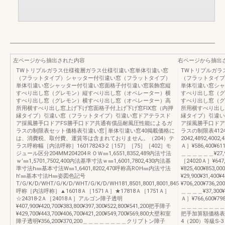
左ページから抽出された内容
右ページから抽出
TWトリプルガラス仕様複層ガラス仕様引違い窓単体引違い窓
TWトリプルガラ
（フラットタイプ）シャッター付引違い窓（フラットタイプ）
（フラットタイプ
単体引違い窓シャッター付引違い窓面格子付引違い窓装飾窓縦
単体引違い窓シャ
すべり出し窓（グレモン）縦すべり出し窓（オペレーター）横
すべり出し窓（グ
すべり出し窓（グレモン）横すべり出し窓（オペレーター）高
すべり出し窓（グ
所用横すべり出し窓上げ下げ窓面格子付上げ下げ窓FIX窓（内押
所用横すべり出し
縁タイプ）引違い窓（フラットタイプ）引違い窓ドアテラスド
縁タイプ）引違い
ア採風勝手口ドアFS勝手口ドア共通有償品耐風圧性能によるガ
ア採風勝手口ドア
ラスの制限表セット価格表引違い窓│単体引違い窓40掲載価格に
ラスの制限表4124
は、消費税、取付費、運賃等は含まれておりません。（204）テ
2042,4892,4002
ラス呼称幅［内法呼称］160178243-2［157］［75］［402］モ
Ａ］¥586,400¥6
ジュール区分204MM204204ＲＯＷ㎜1,6551,8352,489内法寸法
＿＿＿＿＿＿¥27,900
ｗ’㎜1,5701,7502,400内法基準寸法ｗ㎜1,6001,7802,430内法基
［24020Ａ］¥64
準寸法h㎜基本寸法W㎜1,6401,8202,470呼称高ROH㎜内法寸法
¥825,400¥853
h'㎜基本寸法H㎜姿図色記号
¥29,900¥31,400
T/G/K/D/WHT/G/K/D/WHT/G/K/D/WH181,8501,8001,8001,845
¥706,200¥736
呼称［内法呼称］▲16018Ａ［1571Ａ］★17818Ａ［1751Ａ］
＿＿＿＿¥37,300¥3
☆24318-2Ａ［24018Ａ］アルゴン障子透明
Ａ］¥766,600¥7
¥407,900¥420,700¥383,800¥397,300¥522,800¥541,200把手障子
＿＿＿＿＿＿＿＿＿＿¥
¥429,700¥443,700¥406,700¥421,200¥549,700¥569,800大壁和室
把手加算額価格表
障子透明¥356,200¥370,200＿＿＿＿＿＿＿＿クリプトン障子
4（200）等級S-