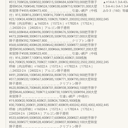
¥513,700¥526,500¥502,000¥515,500¥684,600¥703,000把手障子
▲※14-A-1.3-A-4
透明¥534,700¥548,700¥524,100¥538,600¥710,900¥731,000大壁
1.3-A-4☆3-A-1.
和室障子¥459,400¥473,400＿＿＿＿＿＿＿＿引違い網戸（中桟
みS-3（160）
付）¥15,300¥16,200¥15,900¥16,700¥19,400¥20,300桟無
¥23,100¥24,400¥23,800¥25,100¥29,700¥31,200202,0502,0002,0002,045
呼称［内法呼称］▲16020Ａ［1572Ａ］○17820Ａ［1752Ａ］
△24320-2Ａ［24020Ａ］アルゴン障子透明
¥450,600¥464,400¥496,000¥510,800¥676,500¥696,500把手障子
¥473,200¥488,300¥519,600¥535,500¥705,000¥727,000大壁和室
障子透明¥392,700¥407,800＿＿＿＿＿＿＿＿クリプトン障子
¥568,600¥582,400¥628,000¥642,800¥857,500¥877,500把手障子
透明¥590,600¥605,700¥651,000¥666,900¥885,200¥907,200大壁
和室障子¥508,300¥523,400＿＿＿＿＿＿＿＿引違い網戸（中桟
付）¥16,200¥17,100¥16,900¥17,600¥20,400¥21,500桟無
¥24,700¥25,900¥25,700¥27,100¥31,200¥32,800222,2502,2002,2002,245
呼称［内法呼称］○16022Ａ［1572Ａ］○17822Ａ［1752Ａ］
△24322-2Ａ［24022Ａ］アルゴン障子透明
¥491,200¥506,100¥540,800¥556,800¥739,100¥760,900把手障子
¥517,000¥533,100¥567,600¥585,100¥771,300¥795,000大壁和室
障子透明＿＿＿＿＿＿＿＿＿＿＿＿クリプトン障子
¥620,800¥635,700¥685,800¥701,800¥938,300¥960,100把手障子
透明¥646,600¥662,700¥712,600¥730,100¥970,500¥994,200大壁
和室障子＿＿＿＿＿＿＿＿＿＿＿＿引違い網戸（中桟付）
¥19,800¥20,900¥20,400¥21,500¥24,700¥25,900桟無
¥30,700¥32,200¥31,200¥32,800¥37,400¥39,400242,4502,4002,4002,445
呼称［内法呼称］○16024Ａ［1572Ａ］☆17824Ａ［1752Ａ］
□24324-2Ａ［24024Ａ］アルゴン障子透明
¥533,600¥549,500¥500,400¥517,600¥804,200¥827,400把手障子
¥560,300¥577,900¥528,400¥547,200¥837,800¥863,100大壁和室
障子透明＿＿＿＿＿＿＿＿＿＿＿＿クリプトン障子