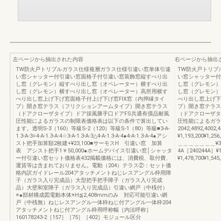
左ページから抽出された内容
右ページから抽出
TW防火戸トリプルガラス仕様複層ガラス仕様引違い窓単体引違
TW防火戸トリプ
い窓シャッター付引違い窓面格子付引違い窓装飾窓縦すべり出
い窓シャッター付
し窓（グレモン）縦すべり出し窓（オペレーター）横すべり出
し窓（グレモン）
し窓（グレモン）横すべり出し窓（オペレーター）高所用横す
し窓（グレモン）
べり出し窓上げ下げ窓面格子付上げ下げ窓FIX窓（内押縁タイ
べり出し窓上げ下
プ）開き窓テラス（フリクションアームタイプ）開き窓テラス
プ）開き窓テラス
（ドアクローザタイプ）ドア採風勝手口ドアFS共通有償品耐風
（ドアクローザタ
圧性能によるガラスの制限表価格表は以下の条件で算出してい
圧性能によるガラスの
ます。透明S-3（160）等級S-2（120）等級S-1（80）等級■3-A-
2042,4892,4002
1.3-A-3○4-A-1.3-A-4☆3-A-1.3-A-3△4-A-1.3-A-4●4-A-1.3-A-4●アシ
¥1,193,200¥1,
スト把手加算額2枚建+¥23,100■サーモスH 引違い窓 加算
＿＿＿＿＿＿＿¥37,30
表 アシスト把手1￥50,000●ホームデバイス引違い窓│シャッタ
4A［240244A］¥
ー付引違い窓セット価格表432掲載価格には、消費税、取付費、
¥1,478,700¥1
運賃等は含まれておりません。電動（204）テラス②：セット価
格内訳ガイドレール204アタッチメントねじレスアングル枠用障
子（ガラス入り完成品）大型把手把手障子（ガラス入り完成
品）大壁和室障子（ガラス入り完成品）引違い網戸（中桟付）
※●部材構成図電動本体※H≦2,408mmのみ 対応可能引違い網
戸（中桟無）ねじレスアングル一体枠ねじ付アングル一体枠204
アタッチメントねじ付アングル枠用呼称幅［内法呼称］
160178243-2［157］［75］［402］モジュール区分