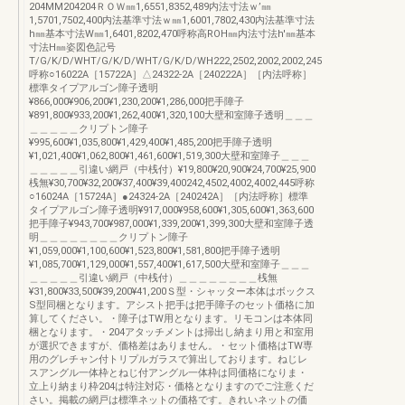
204MM204204ＲＯＷ㎜1,6551,8352,489内法寸法ｗ’㎜
1,5701,7502,400内法基準寸法ｗ㎜1,6001,7802,430内法基準寸法
h㎜基本寸法W㎜1,6401,8202,470呼称高ROH㎜内法寸法h'㎜基本
寸法H㎜姿図色記号
T/G/K/D/WHT/G/K/D/WHT/G/K/D/WH222,2502,2002,2002,245
呼称○16022A［15722A］△24322-2A［240222A］［内法呼称］
標準タイプアルゴン障子透明
¥866,000¥906,200¥1,230,200¥1,286,000把手障子
¥891,800¥933,200¥1,262,400¥1,320,100大壁和室障子透明＿＿＿
＿＿＿＿＿クリプトン障子
¥995,600¥1,035,800¥1,429,400¥1,485,200把手障子透明
¥1,021,400¥1,062,800¥1,461,600¥1,519,300大壁和室障子＿＿＿
＿＿＿＿＿引違い網戸（中桟付）¥19,800¥20,900¥24,700¥25,900
桟無¥30,700¥32,200¥37,400¥39,400242,4502,4002,4002,445呼称
○16024A［15724A］●24324-2A［240242A］［内法呼称］標準
タイプアルゴン障子透明¥917,000¥958,600¥1,305,600¥1,363,600
把手障子¥943,700¥987,000¥1,339,200¥1,399,300大壁和室障子透
明＿＿＿＿＿＿＿＿クリプトン障子
¥1,059,000¥1,100,600¥1,523,800¥1,581,800把手障子透明
¥1,085,700¥1,129,000¥1,557,400¥1,617,500大壁和室障子＿＿＿
＿＿＿＿＿引違い網戸（中桟付）＿＿＿＿＿＿＿＿桟無
¥31,800¥33,500¥39,200¥41,200Ｓ型・シャッター本体はボックス
S型同梱となります。アシスト把手は把手障子のセット価格に加
算してください。・障子はTW用となります。リモコンは本体同
梱となります。・204アタッチメントは掃出し納まり用と和室用
が選択できますが、価格差はありません。・セット価格はTW専
用のグレチャン付トリプルガラスで算出しております。ねじレ
スアングル一体枠とねじ付アングル一体枠は同価格になりま・
立上り納まり枠204は特注対応・価格となりますのでご注意くだ
さい。掲載の網戸は標準ネットの価格です。きれいネットの価