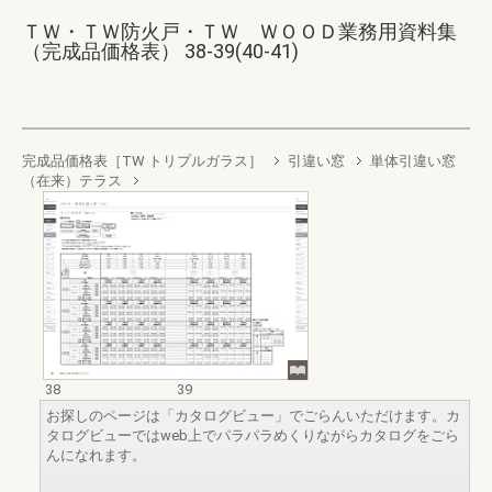
ＴＷ・ＴＷ防火戸・ＴＷ ＷＯＯＤ業務用資料集
（完成品価格表） 38-39(40-41)
完成品価格表［TW トリプルガラス］
引違い窓
単体引違い窓
（在来）テラス
38
39
お探しのページは「カタログビュー」でごらんいただけます。カ
タログビューではweb上でパラパラめくりながらカタログをごら
んになれます。