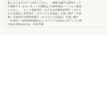
格となりますのでご注意ください。・掲載の網戸は標準ネット
の価格です｡きれいネットの価格は､共通有償品ページをご確認
ください。：セット価格内訳：おすすめ品番内訳障子（ガラス
入り完成品）把手障子（ガラス入り完成品）引違い網戸（中桟
無）大型把手大壁和室障子（ガラス入り完成品）引違い網戸
（中桟付）※●部材構成図ねじレスアングル枠ねじ付アングル枠
※H≦2,368mmのみ 対応可能