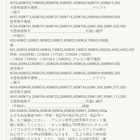
¥575,600¥593,100¥580,800¥598,300¥587,400¥604,900¥791,600¥815,300
大壁和室障子透明＿＿＿＿＿＿＿＿＿＿＿＿＿＿＿＿クリプト
ン障子
¥697,600¥713,600¥705,000¥721,000¥714,200¥730,200¥968,000¥989,800
把手障子透明
¥724,400¥741,900¥731,800¥749,300¥741,000¥758,500¥1,000,200¥1,023,900
大壁和室障子＿＿＿＿＿＿＿＿＿＿＿＿＿＿＿＿引違い網戸
（中桟付）
¥20,400¥21,500¥21,800¥22,900¥21,800¥22,900¥24,700¥25,900桟
無
¥31,200¥32,800¥33,400¥35,100¥33,400¥35,100¥37,400¥39,400242,4002,4002,430
呼称［内法呼称］□18024［17724］□18324［18024］
△18624［18324］☆25124-2［248242］アルゴン障子透明
¥506,600¥523,800¥511,200¥528,400¥609,400¥626,600¥826,300¥849,500
把手障子
¥534,600¥553,400¥539,200¥558,000¥637,400¥656,200¥859,900¥885,200
大壁和室障子透明＿＿＿＿＿＿＿＿＿＿＿＿＿＿＿＿クリプト
ン障子
¥669,400¥686,600¥676,400¥693,600¥777,400¥794,600¥1,054,300¥1,077,500
把手障子透明
¥697,400¥716,200¥704,400¥723,200¥805,400¥824,200¥1,087,900¥1,113,200
大壁和室障子＿＿＿＿＿＿＿＿＿＿＿＿＿＿＿＿引違い網戸
（中桟付）＿＿＿＿＿＿＿＿＿＿＿＿＿＿＿＿桟無
¥34,500¥36,300¥36,600¥38,500¥36,600¥38,500¥41,200¥43,400●
おすすめ品番@TWH－呼称－色記号※色記号はP.2「色記号一
覧」をご確認ください。・アシスト把手は把手障子のセット価
格に加算してください。・セット価格はTW専用のグレチャン付
トリプルガラスで算出しております。・ねじレスアングル枠と
ねじ付アングル枠は同価格になります。・立上り納まり枠仕様
は同価格になります。ただし、H22・24サイズは特注対応・価