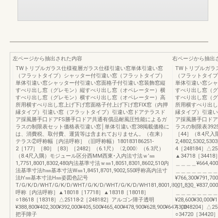
左ページから抽出された内容
右ページから抽出
TWトリプルガラス仕様複層ガラス仕様引違い窓単体引違い窓
TWトリプルガラ
（フラットタイプ）シャッター付引違い窓（フラットタイプ）
（フラットタイプ
単体引違い窓シャッター付引違い窓面格子付引違い窓装飾窓縦
単体引違い窓シャ
すべり出し窓（グレモン）縦すべり出し窓（オペレーター）横
すべり出し窓（グ
すべり出し窓（グレモン）横すべり出し窓（オペレーター）高
すべり出し窓（グ
所用横すべり出し窓上げ下げ窓面格子付上げ下げ窓FIX窓（内押
所用横すべり出し
縁タイプ）引違い窓（フラットタイプ）引違い窓ドアテラスド
縁タイプ）引違い
ア採風勝手口ドアFS勝手口ドア共通有償品耐風圧性能によるガ
ア採風勝手口ドア
ラスの制限表セット価格表引違い窓│単体引違い窓38掲載価格に
ラスの制限表39251-
は、消費税、取付費、運賃等は含まれておりません。（在来）
［44］（8.4尺入
テラス②呼称幅［内法呼称］（旧呼称幅）180183186251-
2,4802,5302,53
2［177］［80］［83］［2482］（6.1尺）〈2,000〉（6.3尺）
4［248184］△25
（8.4尺入隅）モジュール区分西MM西東･入内法寸法ｗ’㎜
▲34718［34418］¥5
1,7751,8001,8302,480内法基準寸法ｗ㎜1,8051,8301,8602,510内
＿＿＿＿¥664,4
法基準寸法h㎜基本寸法W㎜1,8451,8701,9002,550呼称高内法寸
＿＿＿＿＿＿＿＿
法h'㎜基本寸法H㎜姿図色記号
¥766,300¥791,700
T/G/K/D/WHT/G/K/D/WHT/G/K/D/WHT/G/K/D/WH181,8001,8001,830
＿＿＿＿¥837,0
呼称［内法呼称］▲18018［17718］▲18318［18018］
＿＿＿＿＿＿＿＿
○18618［18318］△25118-2［248182］アルゴン障子透明
¥28,600¥30,000¥1
¥388,800¥402,300¥392,000¥405,500¥465,400¥478,900¥628,900¥647,300
4［248204］△25
把手障子
○34720［34420］¥6