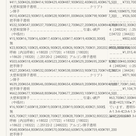
¥411,500¥426,000¥414,900¥429,400¥487,900¥502,400¥655,400¥675,500
＿＿＿＿¥733,7
大壁和室障子透明＿＿＿＿＿＿＿＿＿＿＿＿＿＿＿＿クリプト
＿＿＿＿＿＿＿＿
ン障子
¥848,100¥875,700
¥510,400¥523,900¥515,400¥528,900¥591,000¥604,500¥798,900¥817,300
＿＿＿＿¥926,5
把手障子透明
＿＿＿＿＿＿＿＿
¥532,500¥547,000¥537,700¥552,200¥612,700¥627,200¥824,600¥844,700
¥30,800¥32,300¥2
大壁和室障子＿＿＿＿＿＿＿＿＿＿＿＿＿＿＿＿引違い網戸
4［248224］△25
（中桟付）
□34722［34422］¥7
¥15,900¥16,700¥16,600¥17,400¥16,600¥17,400¥19,400¥20,300桟
＿＿＿＿¥802,6
無
＿＿＿＿＿＿＿＿
¥23,800¥25,100¥25,400¥26,900¥25,400¥26,900¥29,700¥31,200202,0002,0002,030
¥926,500¥956,500
呼称［内法呼称］○18020［17720］○18320［18020］
＿＿＿＿¥1,015
○18620［18320］△25120-2［248202］アルゴン障子透明
＿＿＿＿＿＿＿＿
¥503,600¥518,400¥508,400¥523,200¥514,400¥529,200¥695,200¥715,200
¥38,100¥40,000¥2
把手障子
4［248244］☆256
¥527,200¥543,100¥532,000¥547,900¥538,000¥553,900¥723,700¥745,700
□34724［34424］¥7
大壁和室障子透明＿＿＿＿＿＿＿＿＿＿＿＿＿＿＿＿クリプト
＿＿＿＿¥871,9
ン障子
＿＿＿＿＿＿＿＿
¥639,200¥654,000¥646,000¥660,800¥654,400¥669,200¥884,800¥904,800
¥1,007,700¥1,040
把手障子透明
＿＿＿＿¥1,104
¥662,000¥677,900¥668,800¥684,700¥677,200¥693,100¥912,500¥934,500
＿＿＿＿＿＿＿＿
大壁和室障子＿＿＿＿＿＿＿＿＿＿＿＿＿＿＿＿引違い網戸
¥63,700¥67,000¥4
（中桟付）
枚建+¥23,10
¥16,900¥17,600¥18,200¥19,000¥18,200¥19,000¥20,400¥21,500桟
ています。透明S-3（
無
A-1.3-A-4□3-A-
¥25,700¥27,100¥27,300¥28,700¥27,300¥28,700¥31,200¥32,800222,2002,2002,230
▲○□△☆4-A-1.3-A
呼称［内法呼称］○18022［17722］○18322［18022］
○18622［18322］△25122-2［248222］アルゴン障子透明
¥548,800¥564,800¥554,000¥570,000¥560,600¥576,600¥759,400¥781,200
把手障子