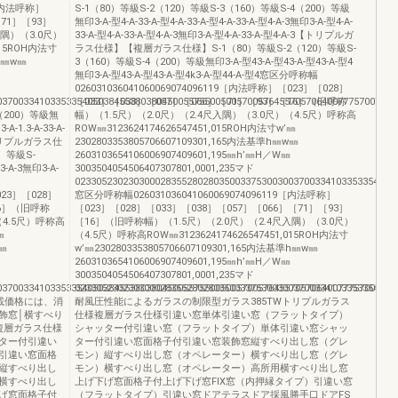
9［内法呼称］
S-1（80）等級S-2（120）等級S-3（160）等級S-4（200）等級
［71］［93］
無印3-A-型4-A-33-A-型4-A-33-A-型4-A-33-A-型4-A-3無印3-A-型4-A-
入隅）（3.0尺）
33-A-型4-A-33-A-型4-A-3無印3-A-型4-A-33-A-型4-A-3【トリプルガ
015ROH内法寸
ラス仕様】【複層ガラス仕様】S-1（80）等級S-2（120）等級S-
準h㎜w㎜
3（160）等級S-4（200）等級無印3-A-型43-A-型43-A-型43-A-型4
無印3-A-型43-A-型43-A-型4k3-A-型44-A-型4窓区分呼称幅
026031036041060069074096119［内法呼称］［023］［028］
3700334103353354050384553803804500557550050057005764557057064007775700700770
［033］［038］［057］［066］［71］［93］［16］（旧呼称
4（200）等級無
幅）（1.5尺）（2.0尺）（2.4尺入隅）（3.0尺）（4.5尺）呼称高
3-A-1.3-A-33-A-
ROW㎜3123624174626547451,015ROH内法寸w’㎜
A-3【トリプルガラス仕
2302803353805706607109301,165内法基準h㎜w㎜
）等級S-
2603103654106006907409601,195㎜h’㎜H／W㎜
-A-3無印3-A-
3003504054506407307801,0001,235マド
0233052302303000283552802803500337530030037003341033533540503
023］［028］
窓区分呼称幅026031036041060069074096119［内法呼称］
16］（旧呼称
［023］［028］［033］［038］［057］［066］［71］［93］
（4.5尺）呼称高
［16］（旧呼称幅）（1.5尺）（2.0尺）（2.4尺入隅）（3.0尺）
㎜
（4.5尺）呼称高ROW㎜3123624174626547451,015ROH内法寸
w㎜
w’㎜2302803353805706607109301,165内法基準h㎜w㎜
2603103654106006907409601,195㎜h’㎜H／W㎜
3003504054506407307801,0001,235マド
3700334103353354050384553803804500557550050057005764557057064007775700700770
0233052302303000283552802803500337530030037003341033533540503
載価格には、消
耐風圧性能によるガラスの制限型ガラス385TWトリプルガラス
飾窓│横すべり
仕様複層ガラス仕様引違い窓単体引違い窓（フラットタイプ）
複層ガラス仕様
シャッター付引違い窓（フラットタイプ）単体引違い窓シャッ
ター付引違い
ター付引違い窓面格子付引違い窓装飾窓縦すべり出し窓（グレ
引違い窓面格
モン）縦すべり出し窓（オペレーター）横すべり出し窓（グレ
縦すべり出し
モン）横すべり出し窓（オペレーター）高所用横すべり出し窓
横すべり出し
上げ下げ窓面格子付上げ下げ窓FIX窓（内押縁タイプ）引違い窓
げ窓面格子付
（フラットタイプ）引違い窓ドアテラスドア採風勝手口ドアFS