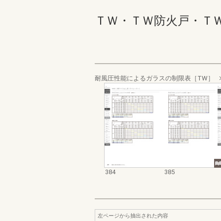
ＴＷ・ＴＷ防火戸・ＴＷ Ｗ
耐風圧性能によるガラスの制限表［TW］
384
385
左ページから抽出された内容