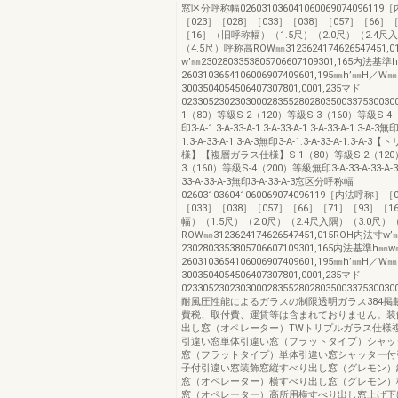
窓区分呼称幅02603103604106006907409611
［023］［028］［033］［038］［057］［66］
［16］（旧呼称幅）（1.5尺）（2.0尺）（2.4尺
（4.5尺）呼称高ROW㎜3123624174626547451,
w’㎜2302803353805706607109301,165内法基
2603103654106006907409601,195㎜h’㎜H／W㎜
3003504054506407307801,0001,235マド
02330523023030002835528028035003375300300
1（80）等級S-2（120）等級S-3（160）等級S-
印3-A-1.3-A-33-A-1.3-A-33-A-1.3-A-33-A-1.3-A-3無印
1.3-A-33-A-1.3-A-3無印3-A-1.3-A-33-A-1.3-
様】【複層ガラス仕様】S-1（80）等級S-2（120
3（160）等級S-4（200）等級無印3-A-33-A-33-A-33
33-A-33-A-3無印3-A-33-A-3窓区分呼称幅
026031036041060069074096119［内法呼称］［
［033］［038］［057］［66］［71］［93］［
幅）（1.5尺）（2.0尺）（2.4尺入隅）（3.0尺）
ROW㎜3123624174626547451,015ROH内法寸w’
2302803353805706607109301,165内法基準h㎜
2603103654106006907409601,195㎜h’㎜H／W㎜
3003504054506407307801,0001,235マド
02330523023030002835528028035003375300300
耐風圧性能によるガラスの制限透明ガラス384掲
費税、取付費、運賃等は含まれておりません。装
出し窓（オペレーター）TWトリプルガラス仕様
引違い窓単体引違い窓（フラットタイプ）シャッ
窓（フラットタイプ）単体引違い窓シャッター付
子付引違い窓装飾窓縦すべり出し窓（グレモン）
窓（オペレーター）横すべり出し窓（グレモン）
窓（オペレーター）高所用横すべり出し窓上げ下