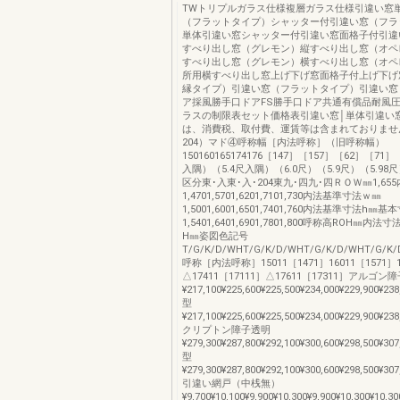
TWトリプルガラス仕様複層ガラス仕様引違い窓
（フラットタイプ）シャッター付引違い窓（フラ
単体引違い窓シャッター付引違い窓面格子付引違
すべり出し窓（グレモン）縦すべり出し窓（オペ
すべり出し窓（グレモン）横すべり出し窓（オペ
所用横すべり出し窓上げ下げ窓面格子付上げ下げ窓
縁タイプ）引違い窓（フラットタイプ）引違い窓
ア採風勝手口ドアFS勝手口ドア共通有償品耐風
ラスの制限表セット価格表引違い窓│単体引違い窓
は、消費税、取付費、運賃等は含まれておりませ
204）マド④呼称幅［内法呼称］（旧呼称幅）
150160165174176［147］［157］［62］［71］
入隅）（5.4尺入隅）（6.0尺）（5.9尺）（5.9
区分東･入東･入･204東九･四九･四ＲＯＷ㎜1,65
1,4701,5701,6201,7101,730内法基準寸法ｗ㎜
1,5001,6001,6501,7401,760内法基準寸法h㎜
1,5401,6401,6901,7801,800呼称高ROH㎜内
H㎜姿図色記号
T/G/K/D/WHT/G/K/D/WHT/G/K/D/WHT/G/K/D/
呼称［内法呼称］15011［1471］16011［1571］1
△17411［17111］△17611［17311］アルゴン
¥217,100¥225,600¥225,500¥234,000¥229,900¥238
型
¥217,100¥225,600¥225,500¥234,000¥229,900¥238
クリプトン障子透明
¥279,300¥287,800¥292,100¥300,600¥298,500¥307
型
¥279,300¥287,800¥292,100¥300,600¥298,500¥307
引違い網戸（中桟無）
¥9,700¥10,100¥9,900¥10,300¥9,900¥10,300¥10,30