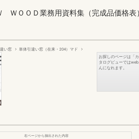
ＷＯＯＤ業務用資料集（完成品価格表） 34-3
違い窓
単体引違い窓（在来・204）マド
お探しのページは「カ
タログビューではwe
んになれます。
右ページから抽出された内容