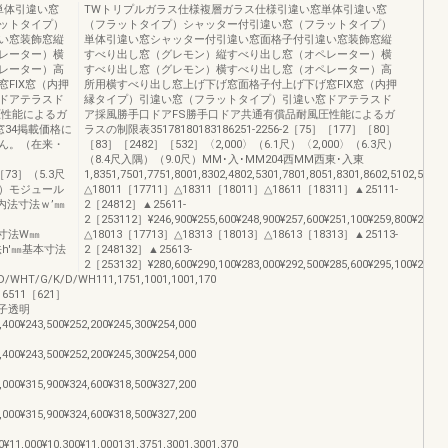
単体引違い窓
TWトリプルガラス仕様複層ガラス仕様引違い窓単体引違い窓
ットタイプ）
（フラットタイプ）シャッター付引違い窓（フラットタイプ）
い窓装飾窓縦
単体引違い窓シャッター付引違い窓面格子付引違い窓装飾窓縦
レーター）横
すべり出し窓（グレモン）縦すべり出し窓（オペレーター）横
レーター）高
すべり出し窓（グレモン）横すべり出し窓（オペレーター）高
FIX窓（内押
所用横すべり出し窓上げ下げ窓面格子付上げ下げ窓FIX窓（内押
ドアテラスド
縁タイプ）引違い窓（フラットタイプ）引違い窓ドアテラスド
圧性能によるガ
ア採風勝手口ドアFS勝手口ドア共通有償品耐風圧性能によるガ
34掲載価格に
ラスの制限表35178180183186251-2256-2［75］［177］［80］
ん。（在来・
［83］［2482］［532］〈2,000〉（6.1尺）〈2,000〉（6.3尺）
（8.4尺入隅）（9.0尺）MM･入･MM204西MM西東･入東
［73］（5.3尺
1,8351,7501,7751,8001,8302,4802,5301,7801,8051,8301,8602,510
8尺）モジュール
△18011［17711］△18311［18011］△18611［18311］▲25111-
5内法寸法ｗ’㎜
2［24812］▲25611-
2［253112］¥246,900¥255,600¥248,900¥257,600¥251,100¥259,800¥253,700
基本寸法W㎜
△18013［17713］△18313［18013］△18613［18313］▲25113-
法寸法h'㎜基本寸法
2［248132］▲25613-
2［253132］¥280,600¥290,100¥283,000¥292,500¥285,600¥295,100¥288,600
WHT/G/K/D/WH111,1751,1001,1001,170
6511［621］
障子透明
,400¥243,500¥252,200¥245,300¥254,000
,400¥243,500¥252,200¥245,300¥254,000
,000¥315,900¥324,600¥318,500¥327,200
,000¥315,900¥324,600¥318,500¥327,200
0¥11,000¥10,300¥11,000131,3751,3001,3001,370