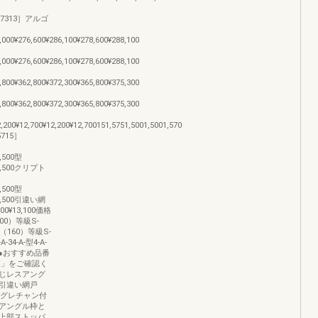
［17313］アルゴ
,000¥276,600¥286,100¥278,600¥288,100
,000¥276,600¥286,100¥278,600¥288,100
,800¥362,800¥372,300¥365,800¥375,300
,800¥362,800¥372,300¥365,800¥375,300
2,200¥12,700¥12,200¥12,700151,5751,5001,5001,570
715］
1,500型
301,500クリプト
6,500型
396,500引違い網
500¥13,100価格
0）等級S-
3（160）等級S-
A-34-A-型4-A-
4-A-3●おすすめ品番
覧」をご確認く
じレスアング
引違い網戸
のグレチャン付
アングル枠と
上部ストッパ