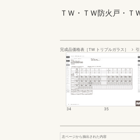
ＴＷ・ＴＷ防火戸・ＴＷ 
完成品価格表［TW トリプルガラス］
引
34
35
左ページから抽出された内容