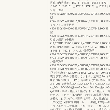
呼称［内法呼称］15013［1473］16013［1573］
☆16513［16213］△17413［17113］△17613
ン障子透明
¥246,100¥254,800¥256,300¥265,000¥261,300¥270
型
¥246,100¥254,800¥256,300¥265,000¥306,300¥315
クリプトン障子透明
¥320,300¥329,000¥335,500¥344,200¥343,100¥351
型
¥320,300¥329,000¥335,500¥344,200¥388,100¥396
引違い網戸（中桟無）
¥11,200¥11,900¥11,700¥12,400¥11,700¥12,400¥1
呼称［内法呼称］▲15015［14715］▲16015［15
▲16515［16215］アルゴン障子透明
¥274,600¥283,900¥286,400¥295,700¥292,200¥30
¥274,600¥283,900¥286,400¥295,700¥292,200¥
ン障子透明
¥360,600¥369,900¥378,400¥387,700¥387,200¥39
¥360,600¥369,900¥378,400¥387,700¥387,200¥
戸（中桟無）¥12,300¥12,800¥12,500¥13,100¥12,
表は以下の条件で算出しています。透明型S-4（20
3（160）等級S-3（120）等級S-4（200）等級S-
3（120）等級無印3-A-1.3-A-33-A-型4-A-3☆3-A-1.3-
4△3-A-1.3-A-33-A-型4-A-3▲3-A-1.3-A-33-A-型
@TWH－呼称－色記号※色記号はP.2「色記号一
ださい。：セット価格内訳：おすすめ品番内訳ね
ル枠ねじ付アングル枠障子（ガラス入り完成品）
（中桟無）●部材構成図・セット価格はTW専用
トリプルガラスで算出しております。・ねじレス
ねじ付アングル枠は同価格になります。通常品の