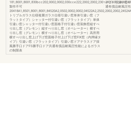
181,8001,8001,830bcc202,0002,0002,030cce222,2002,2002,230h242,4002,4002,43
イプ）引違い窓ド
製作不可
通有償品耐風圧性
20418A1,8501,8001,8001,84520A2,0502,0002,0002,04522A2,2502,2002,2002,24524
トリプルガラス仕様複層ガラス仕様引違い窓単体引違い窓（フ
ラットタイプ）シャッター付引違い窓（フラットタイプ）単体
引違い窓シャッター付引違い窓面格子付引違い窓装飾窓縦すべ
り出し窓（グレモン）縦すべり出し窓（オペレーター）横すべ
り出し窓（グレモン）横すべり出し窓（オペレーター）高所用
横すべり出し窓上げ下げ窓面格子付上げ下げ窓FIX窓（内押縁タ
イプ）引違い窓（フラットタイプ）引違い窓ドアテラスドア採
風勝手口ドアFS勝手口ドア共通有償品耐風圧性能によるガラス
の制限表