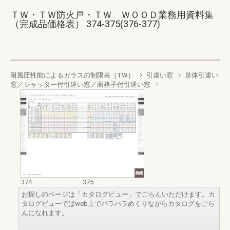
ＴＷ・ＴＷ防火戸・ＴＷ ＷＯＯＤ業務用資料集
（完成品価格表） 374-375(376-377)
耐風圧性能によるガラスの制限表［TW］
引違い窓
単体引違い
窓／シャッター付引違い窓／面格子付引違い窓
374
375
お探しのページは「カタログビュー」でごらんいただけます。カ
タログビューではweb上でパラパラめくりながらカタログをごら
んになれます。