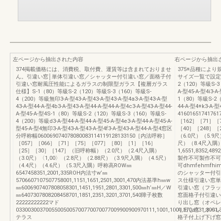
左ページから抽出された内容
右ページから抽出
374掲載価格には、消費税、取付費、運賃等は含まれておりませ
375※品種によ
ん。引違い窓│単体引違い窓／シャッター付引違い窓／面格子付
サイズ一覧で設定
引違い窓耐風圧性能によるガラスの制限型ガラス【複層ガラス
2（120）等級S-3（
仕様】S-1（80）等級S-2（120）等級S-3（160）等級S-
A-型45-A-型4i3-A
4（200）等級無印3-A-型43-A-型43-A-型43-A-型4a3-A-型43-A-型
1（80）等級S-2（
43-A-型44-A-型4b3-A-型43-A-型44-A-型44-A-型4c3-A-型43-A-型44-
44-A-型4※k3-A-型
A-型45-A-型4S-1（80）等級S-2（120）等級S-3（160）等級S-
41601651741761
4（200）等級d3-A-型44-A-型44-A-型45-A-型4e3-A-型44-A-型45-A-
［162］［71］［
型45-A-型4無印3-A-型43-A-型43-A-型4f3-A-型43-A-型44-A-型4窓区
［40］［248］［
分呼称幅060069074078080083114119128133150［内法呼称］
（6.0尺）（5.9尺
［057］［066］［71］［75］［077］［80］［1］［16］
尺）（8.4尺入隅）
［25］［30］［147］（旧呼称幅）（2.0尺）（2.4尺入隅）
1,6551,8352,489
（3.0尺）〈1,00〉（2.8尺）（2.88尺）（3.9尺入隅）（4.5尺）
製作不可製作不可製
（4.4尺）（4.6尺）（5.3尺入隅）呼称高ROW㎜
可dhmfehmfhi
6547458351,2001,335ROH内法寸w’㎜
のシャッター付引
5706607107507758001,1151,1651,2501,3001,470内法基準h㎜w
ス仕様引違い窓単
㎜6006907407808058301,1451,1951,2801,3301,500㎜h’㎜H／W
引違い窓（フラッ
㎜6407307808208458701,1851,2351,3201,3701,540障子枚数
窓面格子付引違い
22222222222マド
り出し窓（オペレ
03300300370055005005700770070077009900900970111,1001,1001,170a131,3001,3
り出し窓（オペレ
テラス
格子付上げ下げ窓