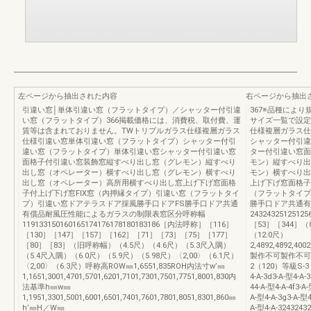
左ページから抽出された内容
右ページから抽出
引違い窓│単体引違い窓（フラットタイプ）／シャッター付引違
367※品種によ
い窓（フラットタイプ）366掲載価格には、消費税、取付費、運
サイズ一覧で設定
賃等は含まれておりません。TWトリプルガラス仕様複層ガラス
仕様複層ガラス仕
仕様引違い窓単体引違い窓（フラットタイプ）シャッター付引
シャッター付引違
違い窓（フラットタイプ）単体引違い窓シャッター付引違い窓
ター付引違い窓面
面格子付引違い窓装飾窓縦すべり出し窓（グレモン）縦すべり
モン）縦すべり出
出し窓（オペレーター）横すべり出し窓（グレモン）横すべり
モン）横すべり出
出し窓（オペレーター）高所用横すべり出し窓上げ下げ窓面格
上げ下げ窓面格子
子付上げ下げ窓FIX窓（内押縁タイプ）引違い窓（フラットタイ
（フラットタイプ
プ）引違い窓ドアテラスドア採風勝手口ドアFS勝手口ドア共通
勝手口ドア共通有
有償品耐風圧性能によるガラスの制限表窓区分呼称幅
243243251251
119133150160165174176178180183186［内法呼称］［116］
［53］［344］（
［130］［147］［157］［162］［71］［73］［75］［177］
（12.0尺）
［80］［83］（旧呼称幅）（4.5尺）（4.6尺）（5.3尺入隅）
2,4892,4892,400
（5.4尺入隅）（6.0尺）（5.9尺）（5.98尺）〈2,00〉（6.1尺）
製作不可製作不可g
〈2,00〉（6.3尺）呼称高ROW㎜1,6551,835ROH内法寸w’㎜
2（120）等級S-3（
1,1651,3001,4701,5701,6201,7101,7301,7501,7751,8001,830内
4-A-3d3-A-型4-A-3
法基準h㎜w㎜
44-A-型4-A-4f3-A
1,1951,3301,5001,6001,6501,7401,7601,7801,8051,8301,860㎜
A-型4-A-3g3-A-型4
h’㎜H／W㎜
A-型4-A-324324