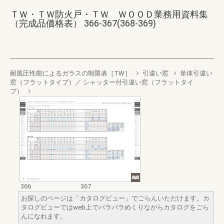
ＴＷ・ＴＷ防火戸・ＴＷ ＷＯＯＤ業務用資料集
（完成品価格表） 366-367(368-369)
耐風圧性能によるガラスの制限表［TW］
引違い窓
単体引違い
窓（フラットタイプ）／ シャッター付引違い窓（フラットタイ
プ）
366
367
お探しのページは「カタログビュー」でごらんいただけます。カ
タログビューではweb上でパラパラめくりながらカタログをごら
んになれます。