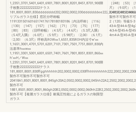
1,2351,3701,5401,6401,6901,7801,8001,8201,8451,8701,900障
［248］［53］［
子枚数22222222222テラス
尺）（9.0尺）（1
181,8001,8001,830dddddddd202,0002,0002,030dddddddee222,2002,2002,230ddee
2,4892,4892,400
リプルガラス仕様】窓区分呼称幅
製作不可製作不可mf
119133150160165174176178180183186［内法呼称］［116］
2（120）等級S-3（
［130］［147］［157］［162］［71］［73］［75］［177］
43-A-型44-A-型4g
［80］［83］（旧呼称幅）（4.5尺）（4.6尺）（5.3尺入隅）
4i3-A-型45-A-型4
（5.4尺入隅）（6.0尺）（5.9尺）（5.98尺）〈2,00〉（6.1尺）
4m4-A-型45-A-型4
〈2,00〉（6.3尺）呼称高ROW㎜1,6551,835ROH内法寸w’㎜
1,1651,3001,4701,5701,6201,7101,7301,7501,7751,8001,830内
法基準h㎜w㎜
1,1951,3301,5001,6001,6501,7401,7601,7801,8051,8301,860㎜
h’㎜H／W㎜
1,2351,3701,5401,6401,6901,7801,8001,8201,8451,8701,900障
子枚数22222222222テラス
181,8001,8001,830ffgghhhhhh202,0002,0002,030ffhhhhhhhhh222,2002,2002,230h
製作不可製作不可製作不可
20418A1,8501,8001,8001,845gh20A2,0502,0002,0002,045hh22A2,2502,2002,2002,2
製作不可
18B1,8501,8001,8001,860gh20B2,0502,0002,0002,060hh22B2,2502,2002,2002,260h
製作不可【複層ガラス仕様】耐風圧性能によるガラスの制限型
ガラス