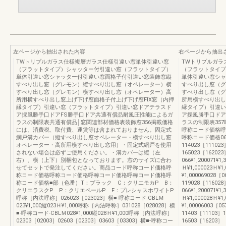
左ページから抽出された内容
右ページから抽出
TWトリプルガラス仕様複層ガラス仕様引違い窓単体引違い窓
TWトリプルガラ
（フラットタイプ）シャッター付引違い窓（フラットタイプ）
（フラットタイプ
単体引違い窓シャッター付引違い窓面格子付引違い窓装飾窓縦
単体引違い窓シャ
すべり出し窓（グレモン）縦すべり出し窓（オペレーター）横
すべり出し窓（グ
すべり出し窓（グレモン）横すべり出し窓（オペレーター）高
すべり出し窓（グ
所用横すべり出し窓上げ下げ窓面格子付上げ下げ窓FIX窓（内押
所用横すべり出し
縁タイプ）引違い窓（フラットタイプ）引違い窓ドアテラスド
縁タイプ）引違い
ア採風勝手口ドアFS勝手口ドア共通有償品耐風圧性能によるガ
ア採風勝手口ドア
ラスの制限表共通有償品│窓関連部材価格表装飾窓356掲載価格
ラスの制限表35
には、消費税、取付費、運賃等は含まれておりません。固定式
呼称コード価格呼
網戸溝カバー（縦すべり出し窓オペレーター・横すべり出し窓
呼称コード価格0690
オペレーター・高所用横すべり出し窓用）・固定式網戸を使用
114023［111023
されない場合は必ずご使用ください。・溝カバーは縦（左
165023［162023
右）、横（上下）別梱包となっております。窓のサイズに合わ
066¥1,200071¥1,
せてセットで発注してください。商品コード呼称コード価格呼
Ｈ¥1,000023Ｈ¥1,
称コード価格呼称コード価格呼称コード価格呼称コード価格呼
¥1,000069028［
称コード価格■部（色番）T：ブラック C：クリエモカP B：
119028［116028
クリエラスクP P：クリエペールP F：プレシャスホワイトP
066¥1,200071¥1,
呼称［内法呼称］026023［023023］横■-呼称コード-CBLＭ
Ｈ¥1,000028Ｈ¥1,
023¥1,000縦023Ｈ¥1,000呼称［内法呼称］031028［028028］横
¥1,00006003［0
■-呼称コード-CBLＭ028¥1,000縦028Ｈ¥1,000呼称［内法呼称］
11403［11103］
02303［02003］02603［02303］03603［03303］横■-呼称コー
16503［16203］