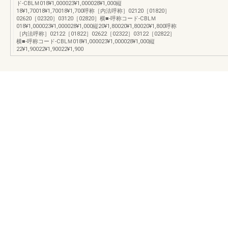
ド-CBLＭ018¥1,000023¥1,000028¥1,000縦
18¥1,70018¥1,70018¥1,700呼称［内法呼称］02120［01820］
02620［02320］03120［02820］横■-呼称コード-CBLＭ
018¥1,000023¥1,000028¥1,000縦20¥1,80020¥1,80020¥1,800呼称
［内法呼称］02122［01822］02622［02322］03122［02822］
横■-呼称コード-CBLＭ018¥1,000023¥1,000028¥1,000縦
22¥1,90022¥1,90022¥1,900