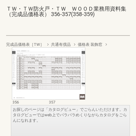
ＴＷ・ＴＷ防火戸・ＴＷ ＷＯＯＤ業務用資料集
（完成品価格表） 356-357(358-359)
完成品価格表［TW］
共通有償品
価格表 装飾窓
356
357
お探しのページは「カタログビュー」でごらんいただけます。カ
タログビューではweb上でパラパラめくりながらカタログをごら
んになれます。