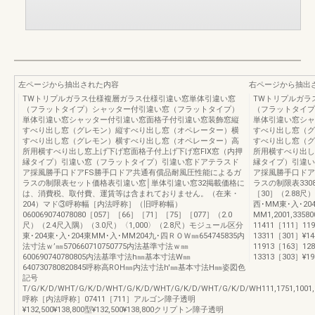
左ページから抽出された内容
右ページから抽出
TWトリプルガラス仕様複層ガラス仕様引違い窓単体引違い窓
TWトリプルガラ
（フラットタイプ）シャッター付引違い窓（フラットタイプ）
（フラットタイプ
単体引違い窓シャッター付引違い窓面格子付引違い窓装飾窓縦
単体引違い窓シャ
すべり出し窓（グレモン）縦すべり出し窓（オペレーター）横
すべり出し窓（グ
すべり出し窓（グレモン）横すべり出し窓（オペレーター）高
すべり出し窓（グ
所用横すべり出し窓上げ下げ窓面格子付上げ下げ窓FIX窓（内押
所用横すべり出し
縁タイプ）引違い窓（フラットタイプ）引違い窓ドアテラスド
縁タイプ）引違い
ア採風勝手口ドアFS勝手口ドア共通有償品耐風圧性能によるガ
ア採風勝手口ドア
ラスの制限表セット価格表引違い窓│単体引違い窓32掲載価格に
ラスの制限表33083
は、消費税、取付費、運賃等は含まれておりません。（在来・
［30］（2.88尺
204）マド③呼称幅［内法呼称］（旧呼称幅）
西･MM東･入･20
060069074078080［057］［66］［71］［75］［077］（2.0
MM1,2001,33580
尺）（2.4尺入隅）（3.0尺）〈1,000〉（2.8尺）モジュール区分
11411［111］11
東･204東･入･204東MM･入･MM204九･四ＲＯＷ㎜654745835内
13311［301］¥144,
法寸法ｗ’㎜570660710750775内法基準寸法ｗ㎜
11913［163］12
600690740780805内法基準寸法h㎜基本寸法W㎜
13313［303］¥199,
640730780820845呼称高ROH㎜内法寸法h'㎜基本寸法H㎜姿図色
記号
T/G/K/D/WHT/G/K/D/WHT/G/K/D/WHT/G/K/D/WHT/G/K/D/WH111,1751,1001,1
呼称［内法呼称］07411［711］アルゴン障子透明
¥132,500¥138,800型¥132,500¥138,800クリプトン障子透明