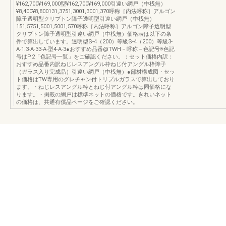
¥162,700¥169,000型¥162,700¥169,000引違い網戸（中桟無）
¥8,400¥8,800131,3751,3001,3001,370呼称［内法呼称］アルゴン
障子透明型クリプトン障子透明型引違い網戸（中桟無）
151,5751,5001,5001,570呼称［内法呼称］アルゴン障子透明型
クリプトン障子透明型引違い網戸（中桟無）価格表は以下の条
件で算出しています。透明型S-4（200）等級S-4（200）等級3-
A-1.3-A-33-A-型4-A-3●おすすめ品番@TWH－呼称－色記号※色記
号はP.2「色記号一覧」をご確認ください。：セット価格内訳：
おすすめ品番内訳ねじレスアングル枠ねじ付アングル枠障子
（ガラス入り完成品）引違い網戸（中桟無）●部材構成図・セッ
ト価格はTW専用のグレチャン付トリプルガラスで算出しており
ます。・ねじレスアングル枠とねじ付アングル枠は同価格にな
ります。・掲載の網戸は標準ネットの価格です。きれいネット
の価格は、共通有償品ページをご確認ください。