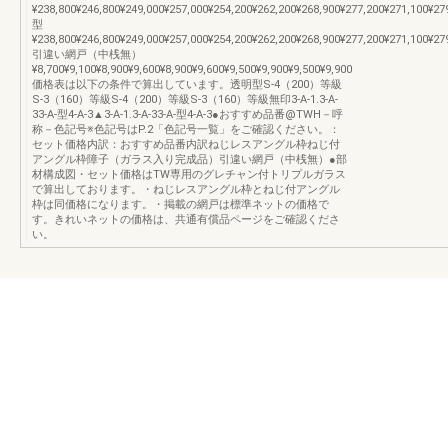
¥238,800¥246,800¥249,000¥257,000¥254,200¥262,200¥268,900¥277,200¥271,100¥27
型
¥238,800¥246,800¥249,000¥257,000¥254,200¥262,200¥268,900¥277,200¥271,100¥27
引違い網戸（中桟無）
¥8,700¥9,100¥8,900¥9,600¥8,900¥9,600¥9,500¥9,900¥9,500¥9,900
価格表は以下の条件で算出しています。透明型S-4（200）等級
S-3（160）等級S-4（200）等級S-3（160）等級無印3-A-1.3-A-
33-A-型4-A-3▲3-A-1.3-A-33-A-型4-A-3●おすすめ品番@TWH－呼
称－色記号※色記号はP.2「色記号一覧」をご確認ください。：
セット価格内訳：おすすめ品番内訳ねじレスアングル枠ねじ付
アングル枠障子（ガラス入り完成品）引違い網戸（中桟無）●部
材構成図・セット価格はTW専用のグレチャン付トリプルガラス
で算出しております。・ねじレスアングル枠とねじ付アングル
枠は同価格になります。・掲載の網戸は標準ネットの価格で
す。きれいネットの価格は、共通有償品ページをご確認くださ
い。