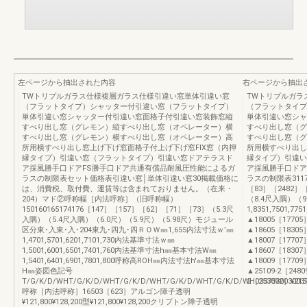
左ページから抽出された内容
右ページから抽出
TWトリプルガラス仕様複層ガラス仕様引違い窓単体引違い窓
TWトリプルガラ
（フラットタイプ）シャッター付引違い窓（フラットタイプ）
（フラットタイプ
単体引違い窓シャッター付引違い窓面格子付引違い窓装飾窓縦
単体引違い窓シャ
すべり出し窓（グレモン）縦すべり出し窓（オペレーター）横
すべり出し窓（グ
すべり出し窓（グレモン）横すべり出し窓（オペレーター）高
すべり出し窓（グ
所用横すべり出し窓上げ下げ窓面格子付上げ下げ窓FIX窓（内押
所用横すべり出し
縁タイプ）引違い窓（フラットタイプ）引違い窓ドアテラスド
縁タイプ）引違い
ア採風勝手口ドアFS勝手口ドア共通有償品耐風圧性能によるガ
ア採風勝手口ドア
ラスの制限表セット価格表引違い窓│単体引違い窓30掲載価格に
ラスの制限表311781
は、消費税、取付費、運賃等は含まれておりません。（在来・
［83］［2482］［
204）マド②呼称幅［内法呼称］（旧呼称幅）
（8.4尺入隅）（9
150160165174176［147］［157］［62］［71］［73］（5.3尺
1,8351,7501,77
入隅）（5.4尺入隅）（6.0尺）（5.9尺）（5.98尺）モジュール
▲18005［17705
区分東･入東･入･204東九･四九･四ＲＯＷ㎜1,655内法寸法ｗ’㎜
▲18605［18305］¥1
1,4701,5701,6201,7101,730内法基準寸法ｗ㎜
▲18007［17707
1,5001,6001,6501,7401,760内法基準寸法h㎜基本寸法W㎜
▲18607［18307］¥1
1,5401,6401,6901,7801,800呼称高ROH㎜内法寸法h'㎜基本寸法
▲18009［17709
H㎜姿図色記号
▲25109-2［2480
T/G/K/D/WHT/G/K/D/WHT/G/K/D/WHT/G/K/D/WHT/G/K/D/WH033753003003
2［253092］¥213,1
呼称［内法呼称］16503［623］アルゴン障子透明
¥121,800¥128,200型¥121,800¥128,200クリプトン障子透明