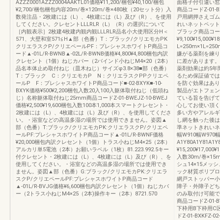
AZZZ0001AZZZ0004AAKTL01価格¥11,200/梱包¥40,100/梱包
面格子付引違い窓
¥2,700/梱包梱包内容20m/巻×120m/巻×480枚（20セット分）入
商品コードZ-01-
数発注品・2枚建には（L）、4枚建には（L）及び（R）、を使用
戸用網押さえゴム
してください。クレセントLLLRLR（L）（R）の選択について
れいネットペット
［内観表示］2枚建4枚建内観内観LLLRLR品名小大使用区分H＜
ブラック商品コードA
571、大壁和室571≦H▲部（色番）T：ブラック/クリエモカPK
¥9,100¥15,000
クリエラスクP/クリエペールPF：プレシャスホワイトP商品コ
L=250m×1L=25
ード▲-01L/R-BWNB▲-02L/R-BWNB価格¥4,800¥4,800梱包内訳
嫌がる薬剤を練り
クレセント（1個）ねじカバー（2バインド小ねじM4×20（2本）
に差があります。
品名本体止め取付ねじ（皿木ねじ）サイズφ3.8×38■部（色番）
薬剤効果は約5年
T：ブラック C：クリエモカP N：クリエラスクPPクリエペ
るため保証値では
ールP F：プレシャスホワイトP商品コード■-02-BXYK■-10-
を防ぐ効果はあり
BXYK価格¥500¥2,200梱包入数20入100入躯体取付ねじ（低頭ね
製品がエトフェン
じ）名称躯体取付ねじ25mm商品コードZ-01-BWEJZ-10-BWEJ
ている旨を告げて
価格¥2,500¥19,600梱包入数100本1,000本スマートクレセント・
心してお使い頂く
2枚建には（L）、4枚建には（L）及び（R）、を使用してくださ
多い方やアレルギ
い。・浴室などの高温多湿の場所では使用できません。姿図▲
し網を触った後は
部（色番）T:ブラック/クリエモカPK:クリエラスクP/クリエペ
準ネットきれいネ
ールPF:プレシャスホワイトP商品コード▲-01L/R-BWNF価格
幅W910幅W970
¥20,000梱包内訳クレセント（1個）トラス小ねじM4×25（2本）
A1Y80A1Y81A1Y
アルカリ単5電池（2本）お願いラベル（1枚）81.223.992.5キー
¥15,200¥17,000¥1
付クレセント・2枚建には（L）、4枚建には（L）及び（R）、を
入数30m/巻×15
使用してください。・浴室などの高温多湿の場所では使用でき
シュ14×15メ
ません。姿図▲部（色番）G:ブラック/クリエモカPK:クリエラ
ック材質ポリプロ
スクP/クリエペールPF:プレシャスホワイトP商品コード
網戸ストッパー小
▲-01L/R-BVJG価格¥6,600梱包内訳クレセント（1個）ねじカバ
障子・外障子どち
ー（2トラス小ねじM4×25（2本)操作キー（2本）8721.570
のみ取付け可能で
商品コードZ-01-BW
下枠用B下枠用C区分
ドZ-01-BXKFZ-02