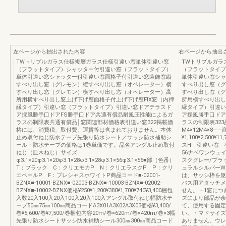
左ページから抽出された内容
右ページから抽出
TWトリプルガラス仕様複層ガラス仕様引違い窓単体引違い窓
TWトリプルガラ
（フラットタイプ）シャッター付引違い窓（フラットタイプ）
（フラットタイプ
単体引違い窓シャッター付引違い窓面格子付引違い窓装飾窓縦
単体引違い窓シャ
すべり出し窓（グレモン）縦すべり出し窓（オペレーター）横
すべり出し窓（グ
すべり出し窓（グレモン）横すべり出し窓（オペレーター）高
すべり出し窓（グ
所用横すべり出し窓上げ下げ窓面格子付上げ下げ窓FIX窓（内押
所用横すべり出し
縁タイプ）引違い窓（フラットタイプ）引違い窓ドアテラスド
縁タイプ）引違い
ア採風勝手口ドアFS勝手口ドア共通有償品耐風圧性能によるガ
ア採風勝手口ドア
ラスの制限表共通有償品│窓関連部材価格表引違い窓322掲載価
ラスの制限表32
格には、消費税、取付費、運賃等は含まれておりません。本体
M4×12M4×8――商
止め取付ねじ防水テープ先張り防水シート／サッシ防水補助シ
¥1,100¥2,500¥
ール・防水テープの価格は1巻単価です。品名アングル止め取付
スH 引違い窓 
ねじ（皿木ねじ）サイズ
56ナベワンウェ
φ3.1×20φ3.1×20φ3.1×28φ3.1×28φ3.1×56φ3.1×56■部（色番）
スクグレー/ブラ
T：ブラック C：クリエモカP N：クリエラスクP P：クリ
ュラルシルバーW
エペールP F：プレシャスホワイトP商品コード■-02001-
は、サッシ枠を躯
BZNX■-10001-BZNX■-02003-BZNX■-10003-BZNX■-02002-
バス用アタッチメ
BZNX■-10002-BZNX価格¥250¥1,200¥380¥1,700¥740¥3,400梱包
せん。・1窓につ
入数20入100入20入100入20入100入アングル取付ねじ幅防水テ
ズにより部品が余
ープ50㎜75㎜100㎜商品コードA3X01A3X02A3X03価格¥3,400/
て、使用する固定
巻¥5,600/巻¥7,500/巻梱包内容20m/巻×620m/巻×420m/巻×3幅
い。・マドサイズ
先張り防水シートサッシ防水補助シール300㎜300㎜商品コード
ありません。ウレ