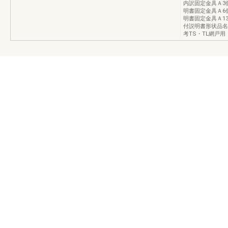
内訳固定金具Ａ3
明書固定金具Ａ6
明書固定金具Ａ1
付説明書形状品名網
考TS・TL網戸用