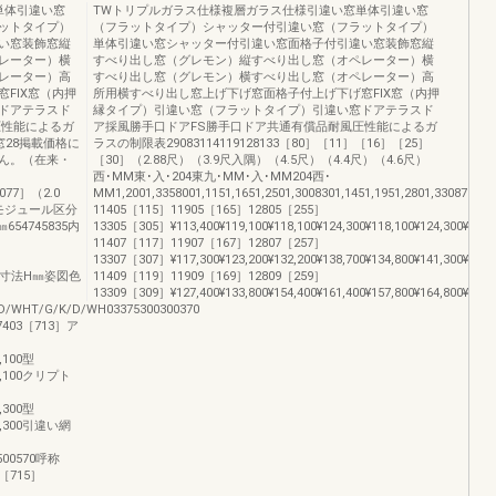
単体引違い窓
TWトリプルガラス仕様複層ガラス仕様引違い窓単体引違い窓
ットタイプ）
（フラットタイプ）シャッター付引違い窓（フラットタイプ）
い窓装飾窓縦
単体引違い窓シャッター付引違い窓面格子付引違い窓装飾窓縦
レーター）横
すべり出し窓（グレモン）縦すべり出し窓（オペレーター）横
レーター）高
すべり出し窓（グレモン）横すべり出し窓（オペレーター）高
FIX窓（内押
所用横すべり出し窓上げ下げ窓面格子付上げ下げ窓FIX窓（内押
ドアテラスド
縁タイプ）引違い窓（フラットタイプ）引違い窓ドアテラスド
圧性能によるガ
ア採風勝手口ドアFS勝手口ドア共通有償品耐風圧性能によるガ
28掲載価格に
ラスの制限表29083114119128133［80］［11］［16］［25］
ん。（在来・
［30］（2.88尺）（3.9尺入隅）（4.5尺）（4.4尺）（4.6尺）
西･MM東･入･204東九･MM･入･MM204西･
077］（2.0
MM1,2001,3358001,1151,1651,2501,3008301,1451,1951,2801,330870
尺）モジュール区分
11405［115］11905［165］12805［255］
654745835内
13305［305］¥113,400¥119,100¥118,100¥124,300¥118,100¥124,300¥122,30
11407［117］11907［167］12807［257］
13307［307］¥117,300¥123,200¥132,200¥138,700¥134,800¥141,300¥143,60
基本寸法H㎜姿図色
11409［119］11909［169］12809［259］
13309［309］¥127,400¥133,800¥154,400¥161,400¥157,800¥164,800¥168,600
D/WHT/G/K/D/WH03375300300370
7403［713］ア
1,100型
111,100クリプト
5,300型
135,300引違い網
00500570呼称
［715］