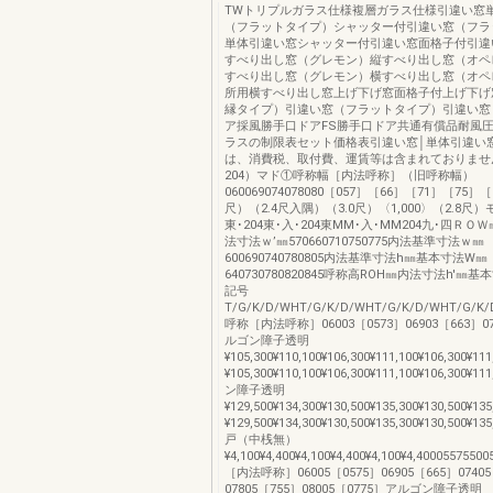
TWトリプルガラス仕様複層ガラス仕様引違い窓
（フラットタイプ）シャッター付引違い窓（フラ
単体引違い窓シャッター付引違い窓面格子付引違
すべり出し窓（グレモン）縦すべり出し窓（オペ
すべり出し窓（グレモン）横すべり出し窓（オペ
所用横すべり出し窓上げ下げ窓面格子付上げ下げ窓
縁タイプ）引違い窓（フラットタイプ）引違い窓
ア採風勝手口ドアFS勝手口ドア共通有償品耐風
ラスの制限表セット価格表引違い窓│単体引違い窓
は、消費税、取付費、運賃等は含まれておりませ
204）マド①呼称幅［内法呼称］（旧呼称幅）
060069074078080［057］［66］［71］［75］［
尺）（2.4尺入隅）（3.0尺）〈1,000〉（2.8
東･204東･入･204東MM･入･MM204九･四ＲＯＷ㎜
法寸法ｗ’㎜570660710750775内法基準寸法ｗ㎜
600690740780805内法基準寸法h㎜基本寸法W㎜
640730780820845呼称高ROH㎜内法寸法h'㎜
記号
T/G/K/D/WHT/G/K/D/WHT/G/K/D/WHT/G/K/
呼称［内法呼称］06003［0573］06903［663］0
ルゴン障子透明
¥105,300¥110,100¥106,300¥111,100¥106,300¥11
¥105,300¥110,100¥106,300¥111,100¥106,300¥
ン障子透明
¥129,500¥134,300¥130,500¥135,300¥130,500¥13
¥129,500¥134,300¥130,500¥135,300¥130,500¥
戸（中桟無）
¥4,100¥4,400¥4,100¥4,400¥4,100¥4,400055755
［内法呼称］06005［0575］06905［665］07405
07805［755］08005［0775］アルゴン障子透明