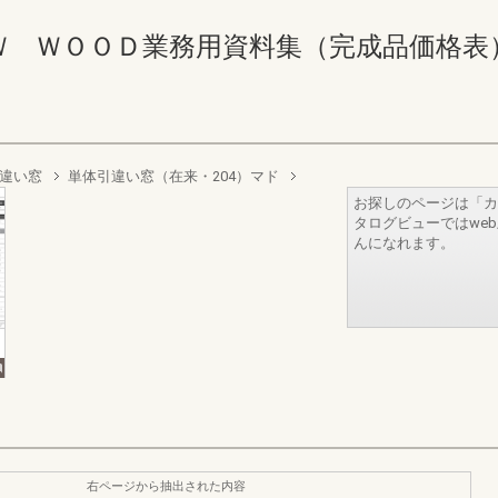
ＷＯＯＤ業務用資料集（完成品価格表） 28-2
違い窓
単体引違い窓（在来・204）マド
お探しのページは「カ
タログビューではwe
んになれます。
右ページから抽出された内容