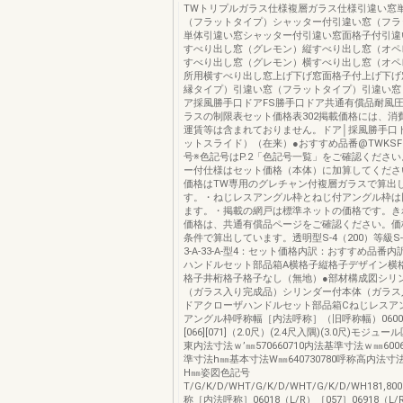
TWトリプルガラス仕様複層ガラス仕様引違い窓
（フラットタイプ）シャッター付引違い窓（フラ
単体引違い窓シャッター付引違い窓面格子付引違
すべり出し窓（グレモン）縦すべり出し窓（オペ
すべり出し窓（グレモン）横すべり出し窓（オペ
所用横すべり出し窓上げ下げ窓面格子付上げ下げ窓
縁タイプ）引違い窓（フラットタイプ）引違い窓
ア採風勝手口ドアFS勝手口ドア共通有償品耐風
ラスの制限表セット価格表302掲載価格には、消
運賃等は含まれておりません。ドア│採風勝手口ド
ットスライド）（在来）●おすすめ品番@TWKS
号※色記号はP.2「色記号一覧」をご確認くださ
ー付仕様はセット価格（本体）に加算してくださ
価格はTW専用のグレチャン付複層ガラスで算出
す。・ねじレスアングル枠とねじ付アングル枠は
ます。・掲載の網戸は標準ネットの価格です。き
価格は、共通有償品ページをご確認ください。価
条件で算出しています。透明型S-4（200）等級S-
3-A-33-A-型4：セット価格内訳：おすすめ品番
ハンドルセット部品箱A横格子縦格子デザイン横
格子井桁格子格子なし（無地）●部材構成図シリ
（ガラス入り完成品）シリンダー付本体（ガラス
ドアクローザハンドルセット部品箱Cねじレスア
アングル枠呼称幅［内法呼称］（旧呼称幅）060069
[066][071]（2.0尺）(2.4尺入隅)(3.0尺)モジ
東内法寸法ｗ’㎜570660710内法基準寸法ｗ㎜6006
準寸法h㎜基本寸法W㎜640730780呼称高内法寸
H㎜姿図色記号
T/G/K/D/WHT/G/K/D/WHT/G/K/D/WH181,8001
称［内法呼称］06018（L/R）［057］06918（L/