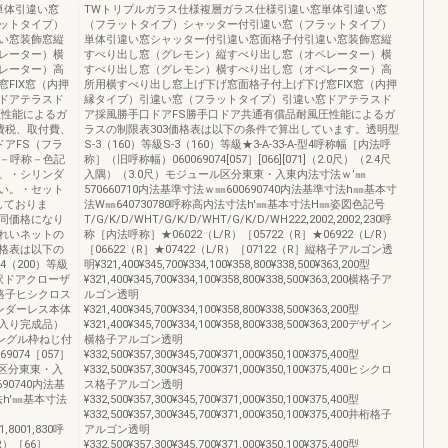
単体引違い窓
TWトリプルガラス仕様複層ガラス仕様引違い窓単体引違い窓
ットタイプ）
（フラットタイプ）シャッター付引違い窓（フラットタイプ）
い窓装飾窓縦
単体引違い窓シャッター付引違い窓面格子付引違い窓装飾窓縦
レーター）横
すべり出し窓（グレモン）縦すべり出し窓（オペレーター）横
レーター）高
すべり出し窓（グレモン）横すべり出し窓（オペレーター）高
FIX窓（内押
所用横すべり出し窓上げ下げ窓面格子付上げ下げ窓FIX窓（内押
ドアテラスド
縁タイプ）引違い窓（フラットタイプ）引違い窓ドアテラスド
圧性能によるガ
ア採風勝手口ドアFS勝手口ドア共通有償品耐風圧性能によるガ
費税、取付費、
ラスの制限表303価格表は以下の条件で算出しています。透明型
アFS（フラ
S-3（160）等級S-3（160）等級★3-A-33-A-型4呼称幅［内法呼
F－呼称－色記
称］（旧呼称幅）060069074[057］[066][071]（2.0尺）（2.4尺
い。・シリンダ
入隅）（3.0尺）モジュール区分東東・入東内法寸法ｗ’㎜
い。・セット
570660710内法基準寸法ｗ㎜600690740内法基準寸法h㎜基本寸
しておりま
法W㎜640730780呼称高内法寸法h'㎜基本寸法H㎜姿図色記号
同価格になり
T/G/K/D/WHT/G/K/D/WHT/G/K/D/WH222,2002,2002,230呼
れいネットの
称［内法呼称］★06022（L/R）［05722（R］★06922（L/R）
格表は以下の
［06622（R］★07422（L/R）［07122（R］縦格子アルゴン透
4（200）等級
明¥321,400¥345,700¥334,100¥358,800¥338,500¥363,200型
内訳ドアクローザ
¥321,400¥345,700¥334,100¥358,800¥338,500¥363,200横格子ア
格子ヒシクロス
ルゴン透明
ンダーレス本体
¥321,400¥345,700¥334,100¥358,800¥338,500¥363,200型
入り完成品）
¥321,400¥345,700¥334,100¥358,800¥338,500¥363,200デザイン
ングル枠ねじ付
横格子アルゴン透明
074［057］
¥332,500¥357,300¥345,700¥371,000¥350,100¥375,400型
ュール区分東東・入
¥332,500¥357,300¥345,700¥371,000¥350,100¥375,400ヒシクロ
90740内法基
ス格子アルゴン透明
法h'㎜基本寸法
¥332,500¥357,300¥345,700¥371,000¥350,100¥375,400型
¥332,500¥357,300¥345,700¥371,000¥350,100¥375,400井桁格子
,8001,830呼
アルゴン透明
R）［66］
¥332,500¥357,300¥345,700¥371,000¥350,100¥375,400型