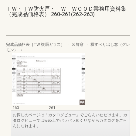
ＴＷ・ＴＷ防火戸・ＴＷ ＷＯＯＤ業務用資料集
（完成品価格表） 260-261(262-263)
完成品価格表［TW 複層ガラス］
装飾窓
横すべり出し窓（グレ
モン）
260
261
お探しのページは「カタログビュー」でごらんいただけます。カ
タログビューではweb上でパラパラめくりながらカタログをごら
んになれます。