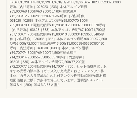
T/G/K/D/WHT/G/K/D/WHT/G/K/D/WHT/G/K/D/WH023305230230300
呼称［内法呼称］026023［233］本体アルゴン透明
¥63,900¥68,100型¥63,900¥68,100可動式網戸
¥12,700¥12,700028355280280350呼称［内法呼称］
031028［0288］本体アルゴン透明¥65,800¥70,100型
¥65,800¥70,100可動式網戸¥13,200¥13,20003375300300370呼称
［内法呼称］03603［333］本体アルゴン透明¥67,100¥71,700型
¥67,100¥71,700可動式網戸¥13,800¥13,800033410335335405呼
称［内法呼称］036033［333］本体アルゴン透明¥68,000¥72,500
型¥68,000¥72,500可動式網戸¥13,800¥13,800038455380380450
呼称［内法呼称］041038［0388］本体アルゴン透明
¥69,700¥74,500型¥69,700¥74,500可動式網戸
¥14,200¥14,20005575500500570呼称［内法呼称］
03605［335］本体アルゴン透明¥72,200¥77,200型
¥72,200¥77,200可動式網戸¥14,700¥14,700：セット価格内訳：お
すすめ品番内訳本体（ガラス入り完成品）ねじレスアングル枠
本体（ガラス入り完成品）ねじ付アングル枠可動式網戸●部材構
成図価格表は以下の条件で算出しています。透明型S-4（200）
等級S-4（200）等級3-A-33-A-型4