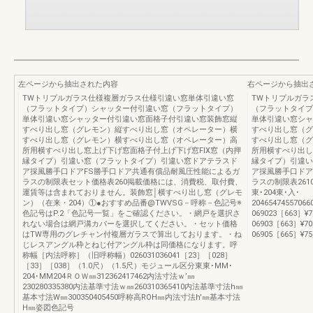
左ページから抽出された内容
右ページから抽出
TWトリプルガラス仕様複層ガラス仕様引違い窓単体引違い窓
TWトリプルガラ
（フラットタイプ）シャッター付引違い窓（フラットタイプ）
（フラットタイプ
単体引違い窓シャッター付引違い窓面格子付引違い窓装飾窓縦
単体引違い窓シャ
すべり出し窓（グレモン）縦すべり出し窓（オペレーター）横
すべり出し窓（グ
すべり出し窓（グレモン）横すべり出し窓（オペレーター）高
すべり出し窓（グ
所用横すべり出し窓上げ下げ窓面格子付上げ下げ窓FIX窓（内押
所用横すべり出し
縁タイプ）引違い窓（フラットタイプ）引違い窓ドアテラスド
縁タイプ）引違い
ア採風勝手口ドアFS勝手口ドア共通有償品耐風圧性能によるガ
ア採風勝手口ドア
ラスの制限表セット価格表260掲載価格には、消費税、取付費、
ラスの制限表2610
運賃等は含まれておりません。装飾窓│横すべり出し窓（グレモ
東･204東･入･
ン）（在来・204）①●おすすめ品番@TWVSG－呼称－色記号※
2046547455706
色記号はP.2「色記号一覧」をご確認ください。・網戸を選択さ
069023［663］¥70,
れない場合は網戸溝カバーを選択してください。・セット価格
06903［663］¥70,4
はTW専用のグレチャン付複層ガラスで算出しております。・ね
06905［665］¥75,9
じレスアングル枠とねじ付アングル枠は同価格になります。呼
称幅［内法呼称］（旧呼称幅）026031036041［23］［028］
［33］［038］（1.0尺）（1.5尺）モジュール区分東東･MM･
204･MM204ＲＯＷ㎜312362417462内法寸法ｗ’㎜
230280335380内法基準寸法ｗ㎜260310365410内法基準寸法h㎜
基本寸法W㎜300350405450呼称高ROH㎜内法寸法h'㎜基本寸法
H㎜姿図色記号