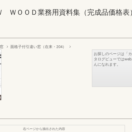
ＯＯＤ業務用資料集（完成品価格表） 244-2
窓
面格子付引違い窓（在来・204）
お探しのページは「カ
タログビューではwe
んになれます。
右ページから抽出された内容