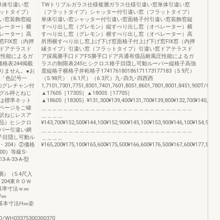
単体引違い窓
TWトリプルガラス仕様複層ガラス仕様引違い窓単体引違い窓
ットタイプ）
（フラットタイプ）シャッター付引違い窓（フラットタイプ）
い窓装飾窓縦
単体引違い窓シャッター付引違い窓面格子付引違い窓装飾窓縦
レーター）横
すべり出し窓（グレモン）縦すべり出し窓（オペレーター）横
レーター）高
すべり出し窓（グレモン）横すべり出し窓（オペレーター）高
FIX窓（内押
所用横すべり出し窓上げ下げ窓面格子付上げ下げ窓FIX窓（内押
ドアテラスド
縁タイプ）引違い窓（フラットタイプ）引違い窓ドアテラスド
圧性能によるガ
ア採風勝手口ドアFS勝手口ドア共通有償品耐風圧性能によるガ
格表244掲載
ラスの制限表245ヒシクロス格子目隠し可動ルーバー縦格子高強
りません。●お
度縦格子横格子井桁格子174176180186171173177183（5.9尺）
2「色記号一
（5.98尺）（6.1尺）（6.3尺）九･四九･四西西
のグレチャン付
1,7101,7301,7751,8301,7401,7601,8051,8601,7801,8001,8451,90
グル枠とねじ
▲17605［17305］▲18005［17705］
は標準ネット
▲18605［18305］¥131,300¥139,400¥131,700¥139,800¥132,700¥140,800¥13
ページをご確
＿＿＿＿＿＿＿＿＿＿＿＿＿＿＿＿＿＿＿＿＿＿＿＿＿＿＿＿
訳ねじレスア
＿＿＿＿
品）ヒシクロ
¥143,700¥152,500¥144,100¥152,900¥145,100¥153,900¥146,100¥154,900¥1
バー引違い網
＿＿＿＿＿＿＿＿＿＿＿＿＿＿＿＿＿＿＿＿＿＿＿＿＿＿＿＿
子目隠し可動ル
＿＿＿＿
204）②価格
¥165,200¥175,100¥165,600¥175,500¥166,600¥176,500¥167,600¥177,500¥1
0）等級S-
A-33-A-型
尺入隅）（5.4尺入
204東ＲＯＷ
内法基準寸法ｗ㎜
W㎜
h'㎜基本寸法H㎜姿
/WH03375300300370