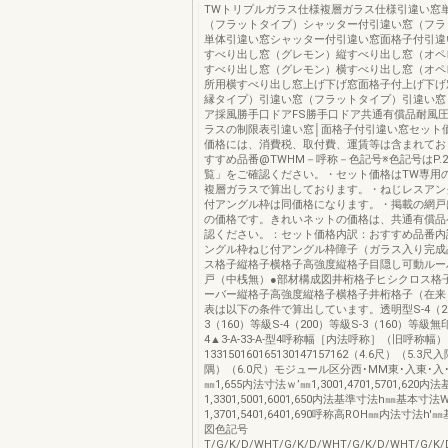
TWトリプルガラス仕様複層ガラス仕様引違い窓
（フラットタイプ）シャッター付引違い窓（フラ
単体引違い窓シャッター付引違い窓面格子付引違
すべり出し窓（グレモン）縦すべり出し窓（オペ
すべり出し窓（グレモン）横すべり出し窓（オペ
所用横すべり出し窓上げ下げ窓面格子付上げ下げ窓
縁タイプ）引違い窓（フラットタイプ）引違い窓
ア採風勝手口ドアFS勝手口ドア共通有償品耐風
ラスの制限表引違い窓│面格子付引違い窓セット価
価格には、消費税、取付費、運賃等は含まれてお
すすめ品番@TWHM－呼称－色記号※色記号はP.
覧」をご確認ください。・セット価格はTW専用
複層ガラスで算出しております。・ねじレスアン
付アングル枠は同価格になります。・掲載の網戸
の価格です。きれいネットの価格は、共通有償品
認ください。：セット価格内訳：おすすめ品番内
ングル枠ねじ付アングル枠障子（ガラス入り完成
ス格子縦格子横格子高強度縦格子目隠し可動ルー
戸（中桟無）●部材構成図井桁格子ヒシクロス格
ーバー縦格子高強度縦格子横格子井桁格子（在来・
表は以下の条件で算出しています。透明型S-4（20
3（160）等級S-4（200）等級S-3（160）等級無印3-
4▲3-A-33-A-型4呼称幅［内法呼称］（旧呼称幅）
133150160165130147157162（4.6尺）（5.3
隅）（6.0尺）モジュール区分西･MM東･入東･入･
㎜1,655内法寸法ｗ’㎜1,3001,4701,5701,620
1,3301,5001,6001,650内法基準寸法h㎜基本寸法
1,3701,5401,6401,690呼称高ROH㎜内法寸法
図色記号
T/G/K/D/WHT/G/K/D/WHT/G/K/D/WHT/G/K/D