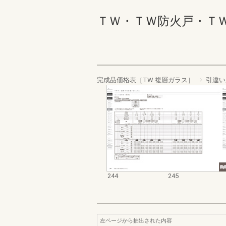
ＴＷ・ＴＷ防火戸・ＴＷ Ｗ
完成品価格表［TW 複層ガラス］
引違い
244
245
左ページから抽出された内容