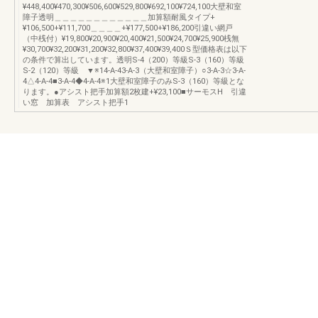
¥448,400¥470,300¥506,600¥529,800¥692,100¥724,100大壁和室
障子透明＿＿＿＿＿＿＿＿＿＿＿＿加算額耐風タイプ+
¥106,500+¥111,700＿＿＿＿+¥177,500+¥186,200引違い網戸
（中桟付）¥19,800¥20,900¥20,400¥21,500¥24,700¥25,900桟無
¥30,700¥32,200¥31,200¥32,800¥37,400¥39,400Ｓ型価格表は以下
の条件で算出しています。透明S-4（200）等級S-3（160）等級
S-2（120）等級 ▼※14-A-43-A-3（大壁和室障子）○3-A-3☆3-A-
4△4-A-4■3-A-4◆4-A-4※1大壁和室障子のみS-3（160）等級とな
ります。●アシスト把手加算額2枚建+¥23,100■サーモスH 引違
い窓 加算表 アシスト把手1