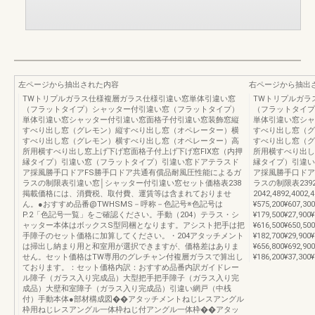
左ページから抽出された内容
右ページから抽出
TWトリプルガラス仕様複層ガラス仕様引違い窓単体引違い窓
TWトリプルガラ
（フラットタイプ）シャッター付引違い窓（フラットタイプ）
（フラットタイプ
単体引違い窓シャッター付引違い窓面格子付引違い窓装飾窓縦
単体引違い窓シャ
すべり出し窓（グレモン）縦すべり出し窓（オペレーター）横
すべり出し窓（グ
すべり出し窓（グレモン）横すべり出し窓（オペレーター）高
すべり出し窓（グ
所用横すべり出し窓上げ下げ窓面格子付上げ下げ窓FIX窓（内押
所用横すべり出し
縁タイプ）引違い窓（フラットタイプ）引違い窓ドアテラスド
縁タイプ）引違い
ア採風勝手口ドアFS勝手口ドア共通有償品耐風圧性能によるガ
ア採風勝手口ドア
ラスの制限表引違い窓│シャッター付引違い窓セット価格表238
ラスの制限表23924
掲載価格には、消費税、取付費、運賃等は含まれておりませ
2042,4892,4002
ん。●おすすめ品番@TWHSMS－呼称－色記号※色記号は
¥575,200¥607
P.2「色記号一覧」をご確認ください。手動（204）テラス・シ
¥179,500¥27,900
ャッター本体はボックスS型同梱となります。アシスト把手は把
¥616,500¥650
手障子のセット価格に加算してください。・204アタッチメント
¥182,700¥29,900
は掃出し納まり用と和室用が選択できますが、価格差はありま
¥656,800¥692
せん。セット価格はTW専用のグレチャン付複層ガラスで算出し
¥186,200¥37,300¥
ております。：セット価格内訳：おすすめ品番内訳ガイドレー
ル障子（ガラス入り完成品）大型把手把手障子（ガラス入り完
成品）大壁和室障子（ガラス入り完成品）引違い網戸（中桟
付）手動本体●部材構成図��アタッチメントねじレスアングル
枠用ねじレスアングル一体枠ねじ付アングル一体枠��アタッ