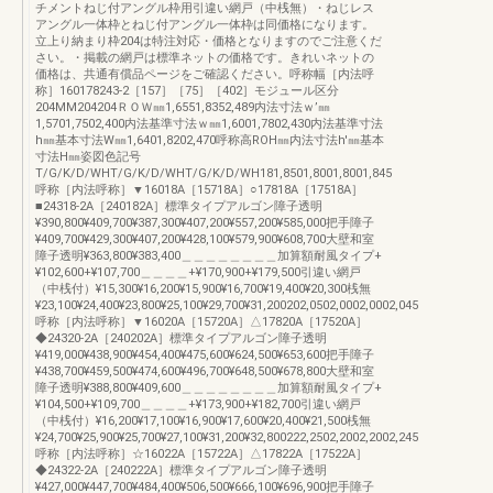
チメントねじ付アングル枠用引違い網戸（中桟無）・ねじレス
アングル一体枠とねじ付アングル一体枠は同価格になります。
立上り納まり枠204は特注対応・価格となりますのでご注意くだ
さい。・掲載の網戸は標準ネットの価格です。きれいネットの
価格は、共通有償品ページをご確認ください。呼称幅［内法呼
称］160178243-2［157］［75］［402］モジュール区分
204MM204204ＲＯＷ㎜1,6551,8352,489内法寸法ｗ’㎜
1,5701,7502,400内法基準寸法ｗ㎜1,6001,7802,430内法基準寸法
h㎜基本寸法W㎜1,6401,8202,470呼称高ROH㎜内法寸法h'㎜基本
寸法H㎜姿図色記号
T/G/K/D/WHT/G/K/D/WHT/G/K/D/WH181,8501,8001,8001,845
呼称［内法呼称］▼16018A［15718A］○17818A［17518A］
■24318-2A［240182A］標準タイプアルゴン障子透明
¥390,800¥409,700¥387,300¥407,200¥557,200¥585,000把手障子
¥409,700¥429,300¥407,200¥428,100¥579,900¥608,700大壁和室
障子透明¥363,800¥383,400＿＿＿＿＿＿＿＿加算額耐風タイプ+
¥102,600+¥107,700＿＿＿＿+¥170,900+¥179,500引違い網戸
（中桟付）¥15,300¥16,200¥15,900¥16,700¥19,400¥20,300桟無
¥23,100¥24,400¥23,800¥25,100¥29,700¥31,200202,0502,0002,0002,045
呼称［内法呼称］▼16020A［15720A］△17820A［17520A］
◆24320-2A［240202A］標準タイプアルゴン障子透明
¥419,000¥438,900¥454,400¥475,600¥624,500¥653,600把手障子
¥438,700¥459,500¥474,600¥496,700¥648,500¥678,800大壁和室
障子透明¥388,800¥409,600＿＿＿＿＿＿＿＿加算額耐風タイプ+
¥104,500+¥109,700＿＿＿＿+¥173,900+¥182,700引違い網戸
（中桟付）¥16,200¥17,100¥16,900¥17,600¥20,400¥21,500桟無
¥24,700¥25,900¥25,700¥27,100¥31,200¥32,800222,2502,2002,2002,245
呼称［内法呼称］☆16022A［15722A］△17822A［17522A］
◆24322-2A［240222A］標準タイプアルゴン障子透明
¥427,000¥447,700¥484,400¥506,500¥666,100¥696,900把手障子