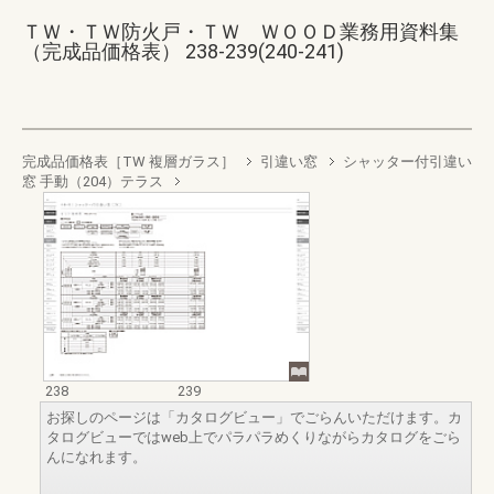
ＴＷ・ＴＷ防火戸・ＴＷ ＷＯＯＤ業務用資料集
（完成品価格表） 238-239(240-241)
完成品価格表［TW 複層ガラス］
引違い窓
シャッター付引違い
窓 手動（204）テラス
238
239
お探しのページは「カタログビュー」でごらんいただけます。カ
タログビューではweb上でパラパラめくりながらカタログをごら
んになれます。