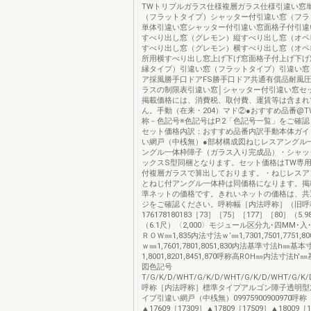
TWトリプルガラス仕様複層ガラス仕様引違い窓
（フラットタイプ）シャッター付引違い窓（フラ
単体引違い窓シャッター付引違い窓面格子付引違
すべり出し窓（グレモン）縦すべり出し窓（オペ
すべり出し窓（グレモン）横すべり出し窓（オペ
所用横すべり出し窓上げ下げ窓面格子付上げ下げ窓
縁タイプ）引違い窓（フラットタイプ）引違い窓
ア採風勝手口ドアFS勝手口ドア共通有償品耐風
ラスの制限表引違い窓│シャッター付引違い窓セッ
掲載価格には、消費税、取付費、運賃等は含まれ
ん。手動（在来・204）マド②●おすすめ品番@T
称－色記号※色記号はP.2「色記号一覧」をご確
セット価格内訳：おすすめ品番内訳手動本体ガイ
い網戸（中桟無）●部材構成図ねじレスアングル
ングル一体枠障子（ガラス入り完成品）・シャッ
ックスS型同梱となります。セット価格はTW専
付複層ガラスで算出しております。・ねじレスア
とねじ付アングル一体枠は同価格になります。掲
準ネットの価格です。きれいネットの価格は、共
ジをご確認ください。呼称幅［内法呼称］（旧呼
176178180183［73］［75］［177］［80］（5.9
（6.1尺）〈2,000〉モジュール区分九･四MM･入
ＲＯＷ㎜1,835内法寸法ｗ’㎜1,7301,7501,7751
ｗ㎜1,7601,7801,8051,830内法基準寸法h㎜基
1,8001,8201,8451,870呼称高ROH㎜内法寸法
図色記号
T/G/K/D/WHT/G/K/D/WHT/G/K/D/WHT/G/K/D
呼称［内法呼称］標準タイプアルゴン障子透明型
イプ引違い網戸（中桟無）09975900900970呼
▲17609［17309］▲17809［17509］▲18009［1