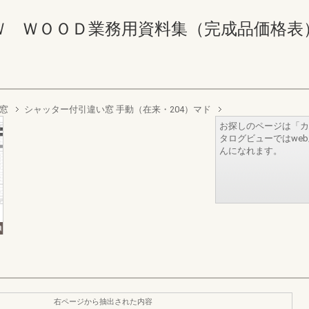
ＯＯＤ業務用資料集（完成品価格表） 232-2
窓
シャッター付引違い窓 手動（在来・204）マド
お探しのページは「カ
タログビューではwe
んになれます。
右ページから抽出された内容