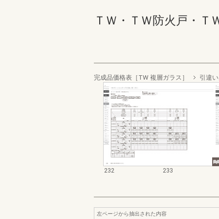
ＴＷ・ＴＷ防火戸・ＴＷ Ｗ
完成品価格表［TW 複層ガラス］
引違い
232
233
左ページから抽出された内容