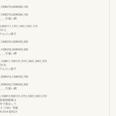
,100¥270,600¥286,100
,100¥270,600¥286,100
＿＿引違い網
0,800111,1751,1001,1001,170
511］
イプアルゴン障子
,100¥293,500¥309,300
,100¥293,500¥309,300
＿＿引違い網
1,100¥11,700131,3751,3001,3001,370
513］
イプアルゴン障子
,300¥316,100¥332,700
,300¥343,700¥360,300
＿＿引違い網
3,100¥13,900151,5751,5001,5001,570
加算額耐風タ
件で算出して
-3（160）等級
-33-A-型4□3-