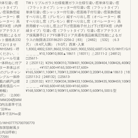
単体引違い窓
TWトリプルガラス仕様複層ガラス仕様引違い窓単体引違い窓
ットタイプ）
（フラットタイプ）シャッター付引違い窓（フラットタイプ）
い窓装飾窓縦
単体引違い窓シャッター付引違い窓面格子付引違い窓装飾窓縦
レーター）横
すべり出し窓（グレモン）縦すべり出し窓（オペレーター）横
レーター）高
すべり出し窓（グレモン）横すべり出し窓（オペレーター）高
FIX窓（内押
所用横すべり出し窓上げ下げ窓面格子付上げ下げ窓FIX窓（内押
ドアテラスド
縁タイプ）引違い窓（フラットタイプ）引違い窓ドアテラスド
圧性能によるガ
ア採風勝手口ドアFS勝手口ドア共通有償品耐風圧性能によるガ
ト価格表232
ラスの制限表233186251-2256-2［83］［2482］［532］（6.3
ておりませ
尺）（8.4尺入隅）（9.0尺）西東･入東
WHSMS－呼
1,8302,4802,5301,8602,5102,5601,9002,5502,600T/G/K/D/WHT/G/K/
認ください。：
＿＿＿＿¥10,100¥10,800▲18611［18311］△25111-2［24812］
ドレール引違
□25611-
一体枠ねじ付ア
2［253112］¥294,900¥310,700¥401,900¥424,200¥404,100¥426,400¥294,90
ター本体はボ
＿＿＿＿+¥157,600+¥165,500+¥157,600+
用のグレチャン
¥165,500¥11,100¥11,700¥13,200¥14,000¥13,200¥14,000★18613［18313
ングル一体枠
□25113-2［248132］□25613-
載の網戸は標
2［253132］¥317,700¥334,300¥433,100¥456,300¥435,900¥459,100¥345,70
通有償品ペー
＿＿＿＿+¥160,600+¥168,500+¥160,600+
称幅）
¥168,500¥13,100¥13,900¥15,600¥16,500¥15,600¥16,500Ｓ型
8尺）〈2,000〉
･MM204西MM
,800内法基準寸法
本寸法W㎜
h'㎜基本寸法H㎜姿
/WH07775700700770
加算額耐風タ
称［内法呼称］
7709］