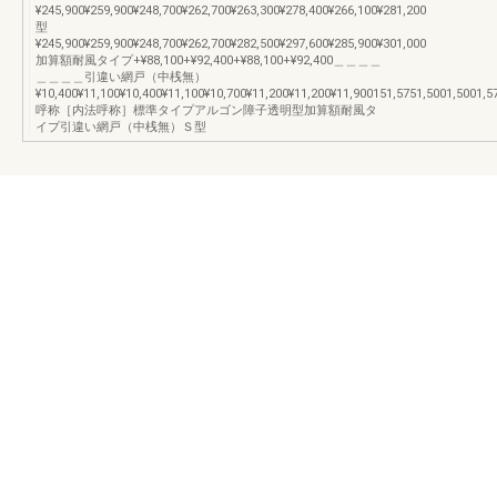
¥245,900¥259,900¥248,700¥262,700¥263,300¥278,400¥266,100¥281,200
型
¥245,900¥259,900¥248,700¥262,700¥282,500¥297,600¥285,900¥301,000
加算額耐風タイプ+¥88,100+¥92,400+¥88,100+¥92,400＿＿＿＿
＿＿＿＿引違い網戸（中桟無）
¥10,400¥11,100¥10,400¥11,100¥10,700¥11,200¥11,200¥11,900151,5751,5001,5001,5
呼称［内法呼称］標準タイプアルゴン障子透明型加算額耐風タ
イプ引違い網戸（中桟無）Ｓ型