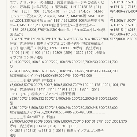
です。きれいネットの価格は、共通有償品ページをご確認くだ
☆16013［15713
さい。呼称幅［内法呼称］（旧呼称幅）114119128133［11］
★17413［17113］¥2
［16］［25］［30］（3.9尺入隅）（4.5尺）（4.4尺）（4.6尺）
¥94,400+¥99,40
モジュール区分東･入･204東九･MM･入･MM204西･MMＲＯＷ
＿
㎜1,2001,335内法寸法ｗ’㎜1,1151,1651,2501,300内法基準寸法
¥11,200¥11,900¥
ｗ㎜1,1451,1951,2801,330内法基準寸法h㎜基本寸法W㎜
★16015［15715
1,1851,2351,3201,370呼称高ROH㎜内法寸法h'㎜基本寸法H㎜姿
★16515［16215］¥3
図色記号
¥96,600+¥101,40
T/G/K/D/WHT/G/K/D/WHT/G/K/D/WHT/G/K/D/WH07775700700770
¥103,400¥12,300
呼称［内法呼称］標準タイプアルゴン障子透明型加算額耐風タ
イプ引違い網戸（中桟無）09975900900970呼称［内法呼称］
11409［119］11909［169］12809［259］13309［309］標準タ
イプアルゴン障子透明
¥214,000¥227,100¥216,000¥229,100¥228,700¥242,700¥230,700¥244,700
型
¥214,000¥227,100¥216,000¥229,100¥228,700¥242,700¥230,700¥244,700
加算額耐風タイプ+¥84,600+¥89,000+¥84,600+¥89,000＿＿＿＿
＿＿＿＿引違い網戸（中桟無）
¥8,000¥8,500¥8,000¥8,500¥8,400¥8,800¥8,700¥9,100111,1751,1001,1001,170
呼称［内法呼称］11411［111］11911［161］12811［251］
13311［301］標準タイプアルゴン障子透明
¥230,100¥243,500¥232,500¥245,900¥246,200¥260,200¥248,600¥262,600
型
¥230,100¥243,500¥232,500¥245,900¥246,200¥260,200¥248,600¥262,600
加算額耐風タイプ+¥86,200+¥90,500+¥86,200+¥90,500＿＿＿＿
＿＿＿＿引違い網戸（中桟無）
¥8,900¥9,600¥8,900¥9,600¥9,100¥9,800¥9,700¥10,100131,3751,3001,3001,370
呼称［内法呼称］11413［113］11913［163］
☆12813［12513］☆13313［13013］標準タイプアルゴン障子
透明