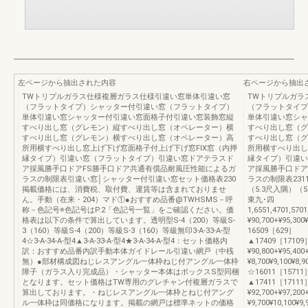
左ページから抽出された内容
右ページから抽出
TWトリプルガラス仕様複層ガラス仕様引違い窓単体引違い窓
TWトリプルガラ
（フラットタイプ）シャッター付引違い窓（フラットタイプ）
（フラットタイプ
単体引違い窓シャッター付引違い窓面格子付引違い窓装飾窓縦
単体引違い窓シャ
すべり出し窓（グレモン）縦すべり出し窓（オペレーター）横
すべり出し窓（グ
すべり出し窓（グレモン）横すべり出し窓（オペレーター）高
すべり出し窓（グ
所用横すべり出し窓上げ下げ窓面格子付上げ下げ窓FIX窓（内押
所用横すべり出し
縁タイプ）引違い窓（フラットタイプ）引違い窓ドアテラスド
縁タイプ）引違い
ア採風勝手口ドアFS勝手口ドア共通有償品耐風圧性能によるガ
ア採風勝手口ドア
ラスの制限表引違い窓│シャッター付引違い窓セット価格表230
ラスの制限表23115
掲載価格には、消費税、取付費、運賃等は含まれておりませ
（5.3尺入隅）（5
ん。手動（在来・204）マド①●おすすめ品番@TWHSMS－呼
東九･四
称－色記号※色記号はP.2「色記号一覧」をご確認ください。価
1,6551,4701,57
格表は以下の条件で算出しています。透明型S-4（200）等級S-
¥90,700+¥95,30
3（160）等級S-4（200）等級S-3（160）等級無印3-A-33-A-型
16509［629］
4☆3-A-34-A-型4▲3-A-33-A-型4★3-A-34-A-型4：セット価格内
▲17409［17109］¥2
訳：おすすめ品番内訳手動本体ガイドレール引違い網戸（中桟
¥90,800+¥95,40
無）●部材構成図ねじレスアングル一体枠ねじ付アングル一体枠
¥8,700¥9,100¥8,
障子（ガラス入り完成品）・シャッター本体はボックスS型同梱
☆16011［15711
となります。セット価格はTW専用のグレチャン付複層ガラスで
▲17411［17111］¥2
算出しております。・ねじレスアングル一体枠とねじ付アング
¥92,700+¥97,20
ル一体枠は同価格になります。掲載の網戸は標準ネットの価格
¥9,700¥10,100¥9