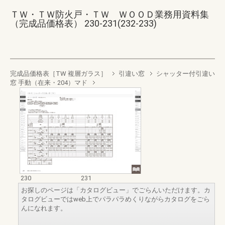
ＴＷ・ＴＷ防火戸・ＴＷ ＷＯＯＤ業務用資料集
（完成品価格表） 230-231(232-233)
完成品価格表［TW 複層ガラス］
引違い窓
シャッター付引違い
窓 手動（在来・204）マド
230
231
お探しのページは「カタログビュー」でごらんいただけます。カ
タログビューではweb上でパラパラめくりながらカタログをごら
んになれます。