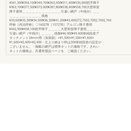
¥341,300¥354,100¥349,700¥363,500¥511,400¥530,000把手障子
¥363,700¥377,500¥373,000¥387,800¥538,400¥558,700大壁和室
障子透明＿＿＿＿＿＿＿＿＿＿＿＿引違い網戸（中桟付）＿＿
＿＿＿＿＿＿＿＿＿＿桟無
¥33,600¥35,300¥34,500¥36,300¥41,200¥43,400272,7502,7002,7002,760
呼称［内法呼称］◇16027B［15727B］アルゴン障子透明
¥442,900¥458,100把手障子＿＿＿＿大壁和室障子透明＿＿＿＿
引違い網戸（中桟付）＿＿＿＿桟無¥46,900¥49,400単純段差ア
タッチメント24mm用（加算額）+¥1,500+¥1,500+¥1,600+
¥1,600+¥2,400+¥2,400・立上り納まり枠は204単純段差の設定が
ございません。・掲載の網戸は標準ネットの価格です。きれい
ネットの価格は、共通有償品ページを ご確認ください。