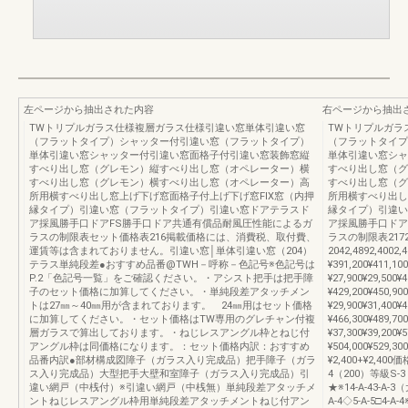
左ページから抽出された内容
右ページから抽出
TWトリプルガラス仕様複層ガラス仕様引違い窓単体引違い窓
TWトリプルガラ
（フラットタイプ）シャッター付引違い窓（フラットタイプ）
（フラットタイプ
単体引違い窓シャッター付引違い窓面格子付引違い窓装飾窓縦
単体引違い窓シャ
すべり出し窓（グレモン）縦すべり出し窓（オペレーター）横
すべり出し窓（グ
すべり出し窓（グレモン）横すべり出し窓（オペレーター）高
すべり出し窓（グ
所用横すべり出し窓上げ下げ窓面格子付上げ下げ窓FIX窓（内押
所用横すべり出し
縁タイプ）引違い窓（フラットタイプ）引違い窓ドアテラスド
縁タイプ）引違い
ア採風勝手口ドアFS勝手口ドア共通有償品耐風圧性能によるガ
ア採風勝手口ドア
ラスの制限表セット価格表216掲載価格には、消費税、取付費、
ラスの制限表21724
運賃等は含まれておりません。引違い窓│単体引違い窓（204）
2042,4892,4002
テラス単純段差●おすすめ品番@TWH－呼称－色記号※色記号は
¥391,200¥411
P.2「色記号一覧」をご確認ください。・アシスト把手は把手障
¥27,900¥29,500
子のセット価格に加算してください。・単純段差アタッチメン
¥429,200¥450
トは27㎜～40㎜用が含まれております。 24㎜用はセット価格
¥29,900¥31,400
に加算してください。・セット価格はTW専用のグレチャン付複
¥466,300¥489
層ガラスで算出しております。・ねじレスアングル枠とねじ付
¥37,300¥39,200
アングル枠は同価格になります。：セット価格内訳：おすすめ
¥504,000¥529
品番内訳●部材構成図障子（ガラス入り完成品）把手障子（ガラ
¥2,400+¥2,
ス入り完成品）大型把手大壁和室障子（ガラス入り完成品）引
4（200）等級S-
違い網戸（中桟付）※引違い網戸（中桟無）単純段差アタッチメ
★※14-A-43-A-3
ントねじレスアングル枠用単純段差アタッチメントねじ付アン
A-4◇5-A-5□4