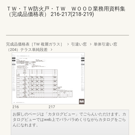
ＴＷ・ＴＷ防火戸・ＴＷ ＷＯＯＤ業務用資料集
（完成品価格表） 216-217(218-219)
完成品価格表［TW 複層ガラス］
引違い窓
単体引違い窓
（204）テラス単純段差
216
217
お探しのページは「カタログビュー」でごらんいただけます。カ
タログビューではweb上でパラパラめくりながらカタログをごら
んになれます。