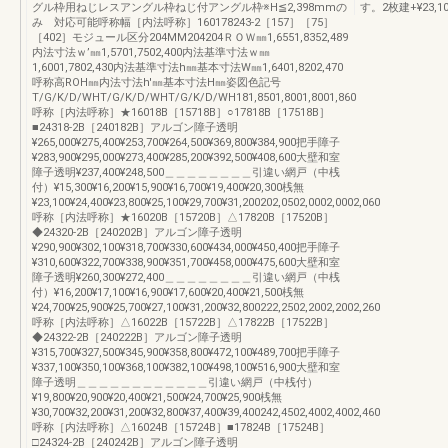
グル枠用ねじレスアングル枠ねじ付アングル枠※H≦2,398mmの
す。2枚建+¥23,
み 対応可能呼称幅［内法呼称］160178243-2［157］［75］
［402］モジュール区分204MM204204ＲＯＷ㎜1,6551,8352,489
内法寸法ｗ’㎜1,5701,7502,400内法基準寸法ｗ㎜
1,6001,7802,430内法基準寸法h㎜基本寸法W㎜1,6401,8202,470
呼称高ROH㎜内法寸法h'㎜基本寸法H㎜姿図色記号
T/G/K/D/WHT/G/K/D/WHT/G/K/D/WH181,8501,8001,8001,860
呼称［内法呼称］★16018B［15718B］○17818B［17518B］
■24318-2B［240182B］アルゴン障子透明
¥265,000¥275,400¥253,700¥264,500¥369,800¥384,900把手障子
¥283,900¥295,000¥273,400¥285,200¥392,500¥408,600大壁和室
障子透明¥237,400¥248,500＿＿＿＿＿＿＿＿引違い網戸（中桟
付）¥15,300¥16,200¥15,900¥16,700¥19,400¥20,300桟無
¥23,100¥24,400¥23,800¥25,100¥29,700¥31,200202,0502,0002,0002,060
呼称［内法呼称］★16020B［15720B］△17820B［17520B］
◆24320-2B［240202B］アルゴン障子透明
¥290,900¥302,100¥318,700¥330,600¥434,000¥450,400把手障子
¥310,600¥322,700¥338,900¥351,700¥458,000¥475,600大壁和室
障子透明¥260,300¥272,400＿＿＿＿＿＿＿＿引違い網戸（中桟
付）¥16,200¥17,100¥16,900¥17,600¥20,400¥21,500桟無
¥24,700¥25,900¥25,700¥27,100¥31,200¥32,800222,2502,2002,2002,260
呼称［内法呼称］△16022B［15722B］△17822B［17522B］
◆24322-2B［240222B］アルゴン障子透明
¥315,700¥327,500¥345,900¥358,800¥472,100¥489,700把手障子
¥337,100¥350,100¥368,100¥382,100¥498,100¥516,900大壁和室
障子透明＿＿＿＿＿＿＿＿＿＿＿＿引違い網戸（中桟付）
¥19,800¥20,900¥20,400¥21,500¥24,700¥25,900桟無
¥30,700¥32,200¥31,200¥32,800¥37,400¥39,400242,4502,4002,4002,460
呼称［内法呼称］△16024B［15724B］■17824B［17524B］
□24324-2B［240242B］アルゴン障子透明