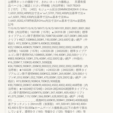
は標準ネットの価格です。きれいネットの価格は、 共通有償
品ページをご確認ください呼称幅［内法呼称］160178243-
2［157］［75］［402］モジュール区分204MM204204ＲＯＷ㎜
1,6551,8352,489内法寸法ｗ’㎜1,5701,7502,400内法基準寸法ｗ
㎜1,6001,7802,430内法基準寸法h㎜基本寸法W㎜
1,6401,8202,470呼称高ROH㎜内法寸法h'㎜基本寸法H㎜姿図色
記号
T/G/K/D/WHT/G/K/D/WHT/G/K/D/WH181,8501,8001,8001,860
呼称［内法呼称］16018B［157B］▲24318-2B［240182B］標準
タイプアルゴン障子透明¥720,700¥758,600¥1,027,000¥1,080,600
クリプト¥827,100¥865,000¥1,190,000¥1,243,600引違い網戸（中
桟付）¥15,300¥16,200¥19,400¥20,300桟無
¥23,100¥24,400¥29,700¥31,200202,0502,0002,0002,060呼称［内
法呼称］16020B［157B］○24320-2B［240202B］標準タイプア
ルゴン障子透明¥765,100¥805,300¥1,194,400¥1,250,500クリプト
¥883,900¥924,100¥1,376,400¥1,432,500引違い網戸（中桟付）
¥16,200¥17,100¥20,400¥21,500桟無
¥24,700¥25,900¥31,200¥32,800222,2502,2002,2002,260呼称［内
法呼称］★16022B［15722B］○24322-2B［240222B］標準タイ
プアルゴン障子透明¥880,500¥922,300¥1,269,800¥1,329,000クリ
プト¥1,010,900¥1,052,700¥1,470,000¥1,529,200引違い網戸（中
桟付）¥19,800¥20,900¥24,700¥25,900桟無
¥30,700¥32,200¥37,400¥39,400242,4502,4002,4002,460呼称［内
法呼称］★16024B[15724B]☆24324-2B[240242B]標準タイプアル
ゴン障子透明¥932,600¥976,500¥1,347,400¥1,409,400クリプト
¥1,075,200¥1,119,100¥1,566,800¥1,628,800引違い網戸（中桟
付）＿＿＿＿＿＿＿＿桟無¥33,600¥35,300¥41,200¥43,400単純段
差アタッチメント24mm用（加算額）+¥1,500+¥1,500+¥2,400+
¥2,400Ｓ型￥50,000●ホームデバイス価格表は以下の条件で算出
しています。透明S-3（160）等級S-2（120）等級S-1（80）等