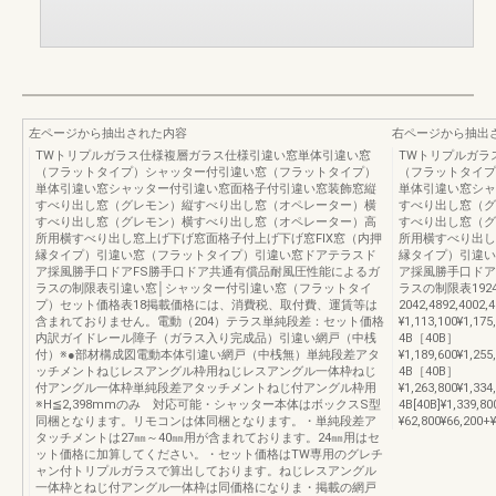
左ページから抽出された内容
右ページから抽出
TWトリプルガラス仕様複層ガラス仕様引違い窓単体引違い窓
TWトリプルガラ
（フラットタイプ）シャッター付引違い窓（フラットタイプ）
（フラットタイプ
単体引違い窓シャッター付引違い窓面格子付引違い窓装飾窓縦
単体引違い窓シャ
すべり出し窓（グレモン）縦すべり出し窓（オペレーター）横
すべり出し窓（グ
すべり出し窓（グレモン）横すべり出し窓（オペレーター）高
すべり出し窓（グ
所用横すべり出し窓上げ下げ窓面格子付上げ下げ窓FIX窓（内押
所用横すべり出し
縁タイプ）引違い窓（フラットタイプ）引違い窓ドアテラスド
縁タイプ）引違い
ア採風勝手口ドアFS勝手口ドア共通有償品耐風圧性能によるガ
ア採風勝手口ドア
ラスの制限表引違い窓│シャッター付引違い窓（フラットタイ
ラスの制限表1924
プ）セット価格表18掲載価格には、消費税、取付費、運賃等は
2042,4892,4002
含まれておりません。電動（204）テラス単純段差：セット価格
¥1,113,100¥1,175
内訳ガイドレール障子（ガラス入り完成品）引違い網戸（中桟
4B［40B］
付）※●部材構成図電動本体引違い網戸（中桟無）単純段差アタ
¥1,189,600¥1,255
ッチメントねじレスアングル枠用ねじレスアングル一体枠ねじ
4B［40B］
付アングル一体枠単純段差アタッチメントねじ付アングル枠用
¥1,263,800¥1,334
※H≦2,398mmのみ 対応可能・シャッター本体はボックスS型
4B[40B]¥1,339,8
同梱となります。リモコンは体同梱となります。・単純段差ア
¥62,800¥66,200+¥
タッチメントは27㎜～40㎜用が含まれております。24㎜用はセ
ット価格に加算してください。・セット価格はTW専用のグレチ
ャン付トリプルガラスで算出しております。ねじレスアングル
一体枠とねじ付アングル一体枠は同価格になりま・掲載の網戸