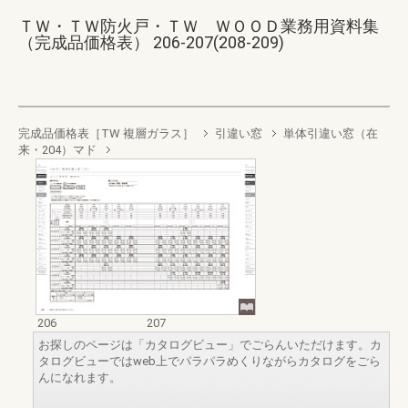
ＴＷ・ＴＷ防火戸・ＴＷ ＷＯＯＤ業務用資料集
（完成品価格表） 206-207(208-209)
完成品価格表［TW 複層ガラス］
引違い窓
単体引違い窓（在
来・204）マド
206
207
お探しのページは「カタログビュー」でごらんいただけます。カ
タログビューではweb上でパラパラめくりながらカタログをごら
んになれます。