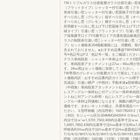
TWトリプルガラス仕様複層ガラス仕様引違い窓
（フラットタイプ）シャッター付引違い窓（フラ
単体引違い窓シャッター付引違い窓面格子付引違
すべり出し窓（グレモン）縦すべり出し窓（オペ
すべり出し窓（グレモン）横すべり出し窓（オペ
所用横すべり出し窓上げ下げ窓面格子付上げ下げ窓
縁タイプ）引違い窓（フラットタイプ）引違い窓
ア採風勝手口ドアFS勝手口ドア共通有償品耐風
ラスの制限表引違い窓│シャッター付引違い窓（
プ）セット価格表204掲載価格には、消費税、取
含まれておりません。●おすすめ品番@TWHSM
号※色記号はP.2「色記号一覧」をご確認ください
テラス単純段差・シャッター本体はボックスS型
す。単純段差アタッチメントは27㎜～40㎜用が
す。24㎜用はセット価格に加算してください。
TW専用のグレチャン付複層ガラスで算出してお
ト価格内訳：おすすめ品番内訳ガイドレール障子
完成品）引違い網戸（中桟付）手動本体●部材構
（中桟無）単純段差アタッチメントねじレスアン
レスアングル一体枠ねじ付アングル一体枠単純段
ントねじ付アングル枠用・ねじレスアングル一体
ングル一体枠は同価格になります。掲載の網戸は
価格です。きれいネットの格は、共通有償品ペー
ださい。Ｓ型呼称幅［内法呼称］160178243-2［1
［402］モジュール区分204MM204204ＲＯＷ㎜1,655
内法寸法ｗ’㎜1,5701,7502,400内法基準寸法ｗ㎜
1,6001,7802,430内法基準寸法h㎜基本寸法W㎜1,640
呼称高ROH㎜内法寸法h'㎜基本寸法H㎜姿図色記
T/G/K/D/WHT/G/K/D/WHT/G/K/D/WH181,8501,
呼称［内法呼称］16018B［157B］17818B［75B］