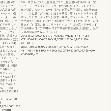
単体引違い窓
TWトリプルガラス仕様複層ガラス仕様引違い窓単体引違い窓
ットタイプ）
（フラットタイプ）シャッター付引違い窓（フラットタイプ）
い窓装飾窓縦
単体引違い窓シャッター付引違い窓面格子付引違い窓装飾窓縦
レーター）横
すべり出し窓（グレモン）縦すべり出し窓（オペレーター）横
レーター）高
すべり出し窓（グレモン）横すべり出し窓（オペレーター）高
FIX窓（内押
所用横すべり出し窓上げ下げ窓面格子付上げ下げ窓FIX窓（内押
ドアテラスド
縁タイプ）引違い窓（フラットタイプ）引違い窓ドアテラスド
圧性能によるガ
ア採風勝手口ドアFS勝手口ドア共通有償品耐風圧性能によるガ
フラットタイ
ラスの制限表205243-4［404］
付費、運賃等は
2042,4892,4002,4302,470T/G/K/D/WH24318-4B［40B］
SF－呼称－色記
¥791,800¥841,900¥27,900¥29,500¥42,600¥44,90024320-
。手動（204）
4B［40B］
同梱となりま
¥843,100¥896,000¥29,900¥31,400¥45,700¥48,10024322-
含まれておりま
4B［40B］¥893,100¥949,100¥37,300¥39,200¥57,000¥59,900+
・セット価格は
¥2,400+¥2,400
ります。：セッ
（ガラス入り
成図引違い網戸
グル枠用ねじ
差アタッチメ
枠とねじ付ア
標準ネットの
ジをご確認く
57］［75］
1,8352,489
1,8202,470
号
8001,8001,860
○24318-