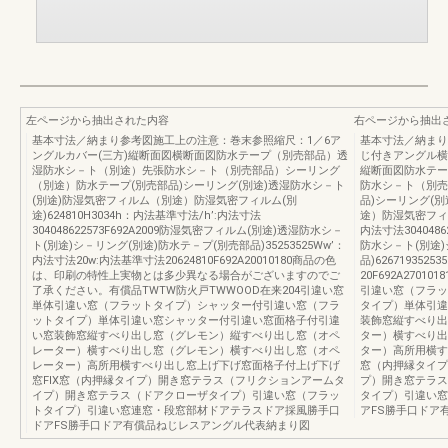
左ページから抽出された内容
右ページから抽出
基本寸法／納まり参考図施工上の注意：巻末参照縮尺：1／6ア
基本寸法／納まり
ングルカバー(三方)縦断面図横断面図防水テープ（別売部品）透
じ付きアングル横
湿防水シ－ト（別途）先張防水シ－ト（別売部品）シーリング
縦断面図防水テー
（別途）防水テープ(別売部品)シーリング(別途)透湿防水シ－ト
防水シ－ト（別売
(別途)防湿気密フィルム（別途）防湿気密フィルム(別
品)シーリング(
途)624810H3034h：内法基準寸法/h’:内法寸法
途）防湿気密フィルム
304048622573F692A2009防湿気密フィルム(別途)透湿防水シ－
内法寸法3040486
ト(別途)シ－リング(別途)防水テ－プ(別売部品)35253525Ww’：
防水シ－ト(別途)
内法寸法20w:内法基準寸法20624810F692A20010180商品の色
品)626719352
は、印刷の特性上実物とは多少異なる場合がございますのでご
20F692A270
了承ください。有償品TWTW防火戸TWWOOD在来204引違い窓
引違い窓（フラッ
単体引違い窓（フラットタイプ）シャッター付引違い窓（フラ
タイプ）単体引違
ットタイプ）単体引違い窓シャッター付引違い窓面格子付引違
装飾窓縦すべり出
い窓装飾窓縦すべり出し窓（グレモン）縦すべり出し窓（オペ
ター）横すべり出
レーター）横すべり出し窓（グレモン）横すべり出し窓（オペ
ター）高所用横す
レーター）高所用横すべり出し窓上げ下げ窓面格子付上げ下げ
窓（内押縁タイプ
窓FIX窓（内押縁タイプ）開き窓テラス（フリクションアームタ
プ）開き窓テラス
イプ）開き窓テラス（ドアクローザタイプ）引違い窓（フラッ
タイプ）引違い窓
トタイプ）引違い窓連窓・段窓部材ドアテラスドア採風勝手口
アFS勝手口ドア
ドアFS勝手口ドア有償品ねじレスアングル代表納まり図