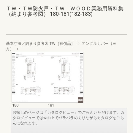
ＴＷ・ＴＷ防火戸・ＴＷ ＷＯＯＤ業務用資料集
（納まり参考図） 180-181(182-183)
基本寸法／納まり参考図 TW［有償品］
アングルカバー（三
方）
180
181
お探しのページは「カタログビュー」でごらんいただけます。カ
タログビューではweb上でパラパラめくりながらカタログをごら
んになれます。