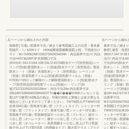
左ページから抽出された内容
右ページから抽出
装飾窓│引違い窓基本寸法／納まり参考図施工上の注意：巻末参
基本寸法／納まり
照縮尺：1／6204マド HKK縦断面図横断面図上桟・下桟使分け
飾窓│連窓・段窓
マド：W>169062481530273303034034h：内法基準寸法/h’:内法
38Sh7.547.9138
寸法H4313624815P木部開口寸法
法/h’:内法寸法403
(ROH)41.543.51044.538.536.5145758防水テープ(別売部品)シー
寸法(ROH)防
リング(別途)透湿防水シ－ト(別途)防水テープ（別売部品）透湿
防水シ－ト（別売
防水シ－ト（別途）先張防水シ－ト（別売部品）シーリング
（別途）防水テー
（別途）防湿気密フィルム(別途)防湿気密フィルム（別途）
(別途)防湿気密フ
H703G1105ロック解除ロック解除透湿防水シ－ト(別途)防水テ
品）透湿防水シ－
－プ(別売部品)防湿気密フィルム(別途)シ－リング(別
リング（別途）防
途)7227223352533525Ww’：内法寸法20w:内法基準寸法
シーリング(別途
2062481528404032840403TTH��G���VHKKクレセント位
途)W+66216718
置はP.12参照162商品の色は、印刷の特性上実物とは多少異なる
法基準寸法
場合がございますのでご了承ください。TWTW防火戸TWWOOD
W21535355075022
在来204引違い窓単体引違い窓（フラットタイプ）シャッター付
木部開口寸法(ROW)
引違い窓（フラットタイプ）単体引違い窓シャッター付引違い
TWWOOD在来
窓面格子付引違い窓装飾窓縦すべり出し窓（グレモン）縦すべ
ャッター付引違い
り出し窓（オペレーター）横すべり出し窓（グレモン）横すべ
ー付引違い窓面格
り出し窓（オペレーター）高所用横すべり出し窓上げ下げ窓面
ン）縦すべり出し
格子付上げ下げ窓FIX窓（内押縁タイプ）開き窓テラス（フリク
ン）横すべり出し