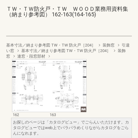
ＴＷ・ＴＷ防火戸・ＴＷ ＷＯＯＤ業務用資料集
（納まり参考図） 162-163(164-165)
基本寸法／納まり参考図 TW・TW 防火戸［204］
装飾窓
引違
い窓
基本寸法／納まり参考図 TW・TW 防火戸［204］
装飾
窓
連窓・段窓部材
162
163
お探しのページは「カタログビュー」でごらんいただけます。カ
タログビューではweb上でパラパラめくりながらカタログをごら
んになれます。