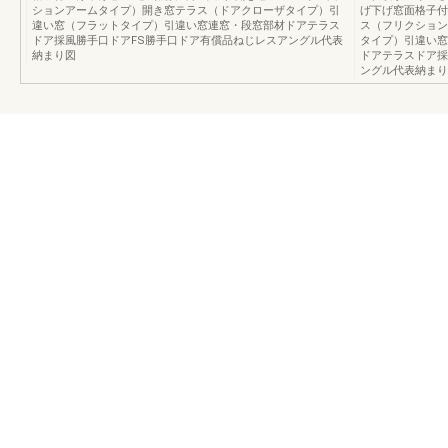
ションアームタイプ）開き窓テラス（ドアクローザタイプ）引
げ下げ窓面格子付
違い窓（フラットタイプ）引違い窓連窓・段窓部材ドアテラス
ス（フリクション
ドア採風勝手口ドアFS勝手口ドア有償品ねじレスアングル代表
タイプ）引違い窓
納まり図
ドアテラスドア採
ングル代表納まり