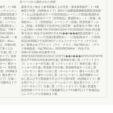
右ページから抽出された内容
縮尺：1／6装
基本寸法／納まり参考図施工上の注意：巻末参照縮尺：1／6装
アタッチメント／
飾窓│FIX窓（内押縁タイプ）204マド縦断面図横断面図防湿気密
面図防湿気密フ
フィルム(別途)防水テープ(別売部品)シーリング(別途)透湿防水
プ（別売部品）
シ－ト(別途)防水テープ（別売部品）透湿防水シ－ト（別途）先
品）シーリン
張防水シ－ト（別売部品）シーリング（別途）防湿気密フィル
)透湿防水シ－
ム（別途）木部開口寸法(ROH)上枠芯材・金具使分け780＜Wま
売部品）下枠ア
たは1400＜H304.750.7H35361522H+13133330267.562h:内法基
5361522H＋
準寸法/h’:内法寸法40357.514.5G��A���B防湿気密フィル
段差24㎜用＞＜単
ム(別途)シ－リング(別途)透湿防水シ－ト(別途)防水テ－プ(別売
27～40㎜）
部品)木部開口寸法(ROW)アングルコーナーピース（テラスの
品の色は、印刷の特
み）躯体止めブラケット（マド、テラス：H≧790のみ）（テラ
了承くださ
ス単純段差：H≧780のみ）3525356236Ww’：内法寸法
体引違い窓（フ
33W+61520w:内法基準寸法
タイプ）単体
2050722227502518.518.51.510TTG��A���AFVFU153TWTW
装飾窓縦すべ
防火戸TWWOOD在来204引違い窓単体引違い窓（フラットタイ
ター）横すべ
プ）シャッター付引違い窓（フラットタイプ）単体引違い窓シ
ター）高所用
ャッター付引違い窓面格子付引違い窓装飾窓縦すべり出し窓
X窓（内押縁タ
（グレモン）縦すべり出し窓（オペレーター）横すべり出し窓
）開き窓テラ
（グレモン）横すべり出し窓（オペレーター）高所用横すべり
イプ）引違い
出し窓上げ下げ窓面格子付上げ下げ窓FIX窓（内押縁タイプ）開
FS勝手口ドア
き窓テラス（フリクションアームタイプ）開き窓テラス（ドア
クローザタイプ）引違い窓（フラットタイプ）引違い窓連窓・
段窓部材ドアテラスドア採風勝手口ドアFS勝手口ドア有償品ね
じレスアングル代表納まり図