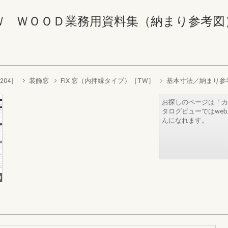
ＯＯＤ業務用資料集（納まり参考図） 152-1
204］
装飾窓
FIX 窓（内押縁タイプ）［TW］
基本寸法／納まり参考
お探しのページは「カ
タログビューではwe
んになれます。