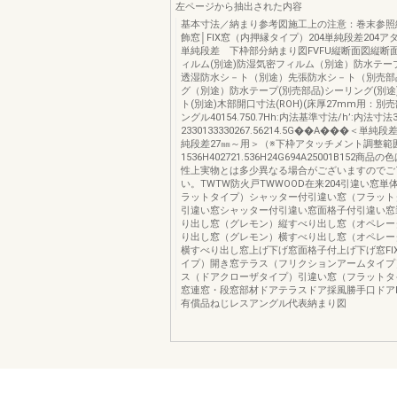
左ページから抽出された内容
基本寸法／納まり参考図施工上の注意：巻末参照
飾窓│FIX窓（内押縁タイプ）204単純段差204
単純段差 下枠部分納まり図FVFU縦断面図縦断
ィルム(別途)防湿気密フィルム（別途）防水テー
透湿防水シ－ト（別途）先張防水シ－ト（別売部
グ（別途）防水テープ(別売部品)シーリング(別途
ト(別途)木部開口寸法(ROH)(床厚27mm用：別
ングル40154.750.7Hh:内法基準寸法/h’:内法寸法3
2330133330267.56214.5G��A���＜単純
純段差27㎜～用＞（※下枠アタッチメント調整範囲
1536H402721.536H24G694A25001B152商
性上実物とは多少異なる場合がございますのでご
い。TWTW防火戸TWWOOD在来204引違い窓単
ラットタイプ）シャッター付引違い窓（フラット
引違い窓シャッター付引違い窓面格子付引違い窓
り出し窓（グレモン）縦すべり出し窓（オペレー
り出し窓（グレモン）横すべり出し窓（オペレー
横すべり出し窓上げ下げ窓面格子付上げ下げ窓FI
イプ）開き窓テラス（フリクションアームタイプ
ス（ドアクローザタイプ）引違い窓（フラットタ
窓連窓・段窓部材ドアテラスドア採風勝手口ドア
有償品ねじレスアングル代表納まり図