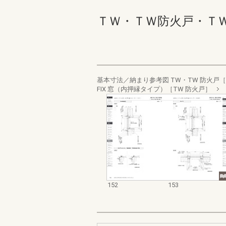
ＴＷ・ＴＷ防火戸・ＴＷ Ｗ
基本寸法／納まり参考図 TW・TW 防火戸［
FIX 窓（内押縁タイプ）［TW 防火戸］
152
153