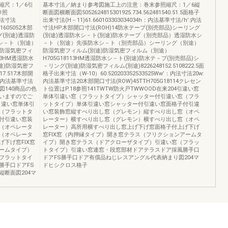
縮尺：1／6引
基本寸法／納まり参考図施工上の注意：巻末参照縮尺：1／6縦
参照
断面図横断面図5052624815301925.734.562481540.51.5面格子
:内法寸法
出来寸法(H－11)61.660103303034034h：内法基準寸法/h’:内法
61605052木部
寸法HP木部開口寸法(ROH)14防水テープ(別売部品)シーリング
グ(別途)透湿防
(別途)透湿防水シ－ト(別途)防水テープ（別売部品）透湿防水シ
シ－ト（別途）
－ト（別途）先張防水シ－ト（別売部品）シーリング（別途）
防湿気密フィ
防湿気密フィルム(別途)防湿気密フィルム（別途）
03HM透湿防水
H705G18113HM透湿防水シ－ト(別途)防水テ－プ(別売部品)シ
途)防湿気密フ
－リング(別途)防湿気密フィルム(別途)8226248152.5108222.5面
7.517木部開
格子出来寸法（W-10）60.520203352533525Ww’：内法寸法20w:
0w:内法基準寸法
内法基準寸法20木部開口寸法(ROW)45TTH705G18114クレセン
横断面図140商品の色
ト位置はP.18参照141TWTW防火戸TWWOOD在来204引違い窓
いますのでご
単体引違い窓（フラットタイプ）シャッター付引違い窓（フラ
引違い窓単体引
ットタイプ）単体引違い窓シャッター付引違い窓面格子付引違
（フラットタ
い窓装飾窓縦すべり出し窓（グレモン）縦すべり出し窓（オペ
付引違い窓装
レーター）横すべり出し窓（グレモン）横すべり出し窓（オペ
（オペレータ
レーター）高所用横すべり出し窓上げ下げ窓面格子付上げ下げ
（オペレータ
窓FIX窓（内押縁タイプ）開き窓テラス（フリクションアームタ
下げ窓FIX窓
イプ）開き窓テラス（ドアクローザタイプ）引違い窓（フラッ
ームタイプ）
トタイプ）引違い窓連窓・段窓部材ドアテラスドア採風勝手口
フラットタイ
ドアFS勝手口ドア有償品ねじレスアングル代表納まり図204マ
勝手口ドアFS
ドヒシクロス格子
断面図204マ