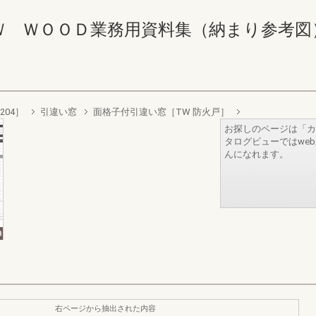
ＯＯＤ業務用資料集（納まり参考図） 140-1
204］
引違い窓
面格子付引違い窓［TW 防火戸］
お探しのページは「カ
タログビューではwe
んになれます。
右ページから抽出された内容