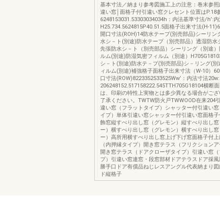
基本寸法／納まり参考図施工上の注意：巻末参照
違い窓│面格子付引違い窓クレセント位置はP.18
6248153031.53303034034h：内法基準寸法/h’
H25.734.5624815P40.51.5面格子出来寸法(H-11)
開口寸法(ROH)14防水テープ(別売部品)シーリン
水シ－ト(別途)防水テープ（別売部品）透湿防水
先張防水シ－ト（別売部品）シーリング（別途）
ルム(別途)防湿気密フィルム（別途）H705G181
シ－ト(別途)防水テ－プ(別売部品)シ－リング(別
ィルム(別途)補強格子面格子出来寸法（W-10）601
口寸法(ROW)8223352533525Ww’：内法寸法2
206248152.517158222.545TTH705G18104
は、印刷の特性上実物とは多少異なる場合がござ
了承ください。TWTW防火戸TWWOOD在来204
違い窓（フラットタイプ）シャッター付引違い窓
イプ）単体引違い窓シャッター付引違い窓面格子
飾窓縦すべり出し窓（グレモン）縦すべり出し窓
ー）横すべり出し窓（グレモン）横すべり出し窓
ー）高所用横すべり出し窓上げ下げ窓面格子付上げ
（内押縁タイプ）開き窓テラス（フリクションア
開き窓テラス（ドアクローザタイプ）引違い窓（
プ）引違い窓連窓・段窓部材ドアテラスドア採風
勝手口ドア有償品ねじレスアングル代表納まり図縦
ド縦格子