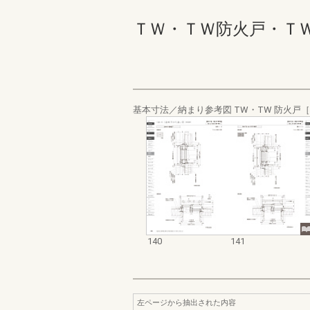
ＴＷ・ＴＷ防火戸・ＴＷ Ｗ
基本寸法／納まり参考図 TW・TW 防火戸［
140
141
左ページから抽出された内容