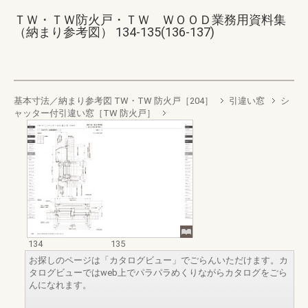
ＴＷ・ＴＷ防火戸・ＴＷ ＷＯＯＤ業務用資料集
（納まり参考図） 134-135(136-137)
基本寸法／納まり参考図 TW・TW 防火戸［204］
引違い窓
シ
ャッター付引違い窓［TW 防火戸］
134
135
お探しのページは「カタログビュー」でごらんいただけます。カ
タログビューではweb上でパラパラめくりながらカタログをごら
んになれます。