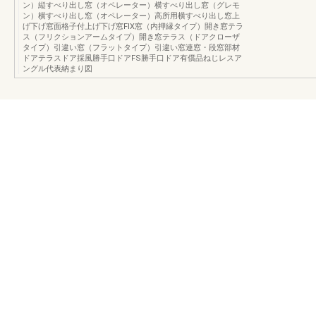
ン）縦すべり出し窓（オペレーター）横すべり出し窓（グレモ
ン）横すべり出し窓（オペレーター）高所用横すべり出し窓上
げ下げ窓面格子付上げ下げ窓FIX窓（内押縁タイプ）開き窓テラ
ス（フリクションアームタイプ）開き窓テラス（ドアクローザ
タイプ）引違い窓（フラットタイプ）引違い窓連窓・段窓部材
ドアテラスドア採風勝手口ドアFS勝手口ドア有償品ねじレスア
ングル代表納まり図