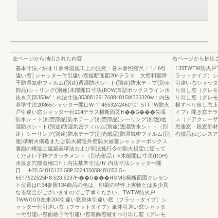
左ページから抽出された内容
右ページから抽出
基本寸法／納まり参考図施工上の注意：巻末参照縮尺：1／6引
135TWTW防火
違い窓│シャッター付引違い窓縦断面図204テラス 大壁和室障
ラットタイプ）シ
子防湿気密フィルム(別途)透湿防水シ－ト(別途)防水テ－プ(別売
引違い窓シャッタ
部品)シ－リング(別途)木部開口寸法(ROW)S型ボックスライン水
り出し窓（グレモ
抜き穴部353w’：内法寸法35388129176884815W333320w：内法
り出し窓（グレモ
基準寸法20365シャッター開口W-114653242460101.5TTTW防火
横すべり出し窓上
戸引違い窓シャッター付204テラス横断面図H��G���先張
イプ）開き窓テラ
防水シ－ト(別売部品)防水テープ(別売部品)シーリング(別途)透
ス（ドアクローザ
湿防水シ－ト(別途)防湿気密フィルム(別途)透湿防水シ－ト（別
窓連窓・段窓部材
途）シーリング(別途)防水テープ(別売部品)防湿気密フィルム(別
有償品ねじレスア
途)準耐火構造または防火構造外壁防火被覆シャッターボックス
裏面の構造は建築基準法および同法施行令の防火規定に従って
ください下枠アタッチメント（別売部品）※木部開口寸法(ROH)
水抜き穴部点検口h：内法基準寸法/h’:内法寸法シャッター開
口 H-25.54815133.58P302435058481052.5～
6517622525H8.523.5237H��G���HSMS横断面図クレセン
ト位置はP.34参照134商品の色は、印刷の特性上実物とは多少異
なる場合がございますのでご了承ください。TWTW防火戸
TWWOOD在来204引違い窓単体引違い窓（フラットタイプ）シ
ャッター付引違い窓（フラットタイプ）単体引違い窓シャッタ
ー付引違い窓面格子付引違い窓装飾窓縦すべり出し窓（グレモ