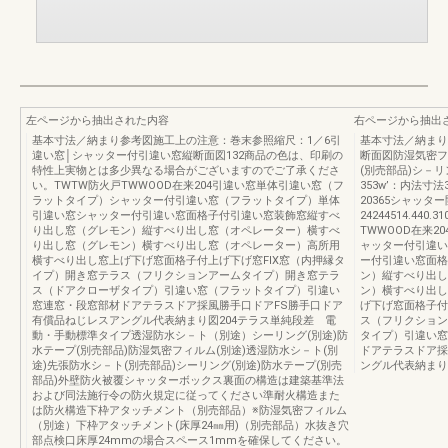
左ページから抽出された内容
右ページから抽出
基本寸法／納まり参考図施工上の注意：巻末参照縮尺：1／6引
基本寸法／納まり
違い窓│シャッター付引違い窓縦断面図132商品の色は、印刷の
断面図防湿気密フ
特性上実物とは多少異なる場合がございますのでご了承くださ
(別売部品)シ－
い。TWTW防火戸TWWOOD在来204引違い窓単体引違い窓（フ
353w’：内法寸法3
ラットタイプ）シャッター付引違い窓（フラットタイプ）単体
20365シャッター
引違い窓シャッター付引違い窓面格子付引違い窓装飾窓縦すべ
24244514.440
り出し窓（グレモン）縦すべり出し窓（オペレーター）横すべ
TWWOOD在来
り出し窓（グレモン）横すべり出し窓（オペレーター）高所用
ャッター付引違い
横すべり出し窓上げ下げ窓面格子付上げ下げ窓FIX窓（内押縁タ
ー付引違い窓面格
イプ）開き窓テラス（フリクションアームタイプ）開き窓テラ
ン）縦すべり出し
ス（ドアクローザタイプ）引違い窓（フラットタイプ）引違い
ン）横すべり出し
窓連窓・段窓部材ドアテラスドア採風勝手口ドアFS勝手口ドア
げ下げ窓面格子付
有償品ねじレスアングル代表納まり図204テラス単純段差 電
ス（フリクション
動・手動標準タイプ透湿防水シ－ト（別途）シーリング(別途)防
タイプ）引違い窓
水テープ(別売部品)防湿気密フィルム(別途)透湿防水シ－ト(別
ドアテラスドア採
途)先張防水シ－ト(別売部品)シーリング(別途)防水テープ(別売
ングル代表納まり
部品)外壁防火被覆シャッターボックス裏面の構造は建築基準法
および同法施行令の防火規定に従ってください準耐火構造また
は防火構造下枠アタッチメント（別売部品）※防湿気密フィルム
（別途）下枠アタッチメント(床厚24㎜用)（別売部品）水抜き穴
部点検口床厚24mmの場合スペース1mmを確保してください。