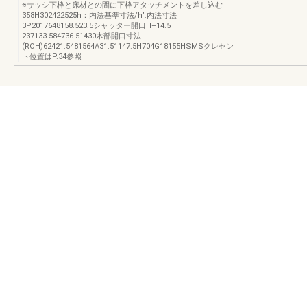
※サッシ下枠と床材との間に下枠アタッチメントを差し込む
358H302422525h：内法基準寸法/h’:内法寸法
3P2017648158.523.5シャッター開口H+14.5
237133.584736.51430木部開口寸法
(ROH)62421.5481564A31.51147.5H704G18155HSMSクレセン
ト位置はP.34参照