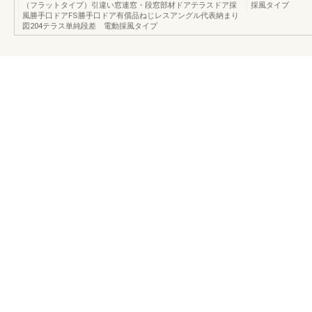
（フラットタイプ）引違い窓連窓・段窓部材ドアテラスドア採
採風タイプ
風勝手口ドアFS勝手口ドア有償品ねじレスアングル代表納まり
図204テラス単純段差 電動採風タイプ