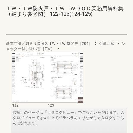
ＴＷ・ＴＷ防火戸・ＴＷ ＷＯＯＤ業務用資料集
（納まり参考図） 122-123(124-125)
基本寸法／納まり参考図 TW・TW 防火戸［204］
引違い窓
シ
ャッター付引違い窓［TW］
122
123
お探しのページは「カタログビュー」でごらんいただけます。カ
タログビューではweb上でパラパラめくりながらカタログをごら
んになれます。