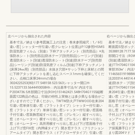
左ページから抽出された内容
右ページから抽出
基本寸法／納まり参考図施工上の注意：巻末参照縮尺：1／6引
基本寸法／納まり
違い窓│シャッター付引違い窓クレセント位置はP.12参照HSMS
断面図S型ボック
防湿気密フィルム（別途）下枠アタッチメント（別売部品）※先
35388128.717
張防水シ－ト(別売部品)防水テープ(別売部品)シーリング(別途)
部開口寸法（ROW
透湿防水シ－ト(別途)透湿防水シ－ト(別途)防水テープ(別売部
(別途)透湿防水シ
品)シーリング(別途)防湿気密フィルム(別途)下枠アタッチメント
途)TTH704G
(床厚24㎜用)（別売部品）水抜き穴部※サッシ下枠と床材との間
掌部353w’：内法寸
に下枠アタッチメントを差し込むスペース1mmを確保してくだ
1146565191
さい。点検口床厚24mmの場合
法203314.445
3024225253(80)177.548158.523.563シャッター開口H-
途)防水テ－プ(
15.5237133.5644493058Hh：内法基準寸法/h’:内法寸法
途)TTH704G1
P2034736.5木部開口寸法(ROH)151462421.548H704G1155縦断
来204引違い窓
面図122商品の色は、印刷の特性上実物とは多少異なる場合がご
違い窓（フラット
ざいますのでご了承ください。TWTW防火戸TWWOOD在来204
面格子付引違い窓
引違い窓単体引違い窓（フラットタイプ）シャッター付引違い
出し窓（オペレー
窓（フラットタイプ）単体引違い窓シャッター付引違い窓面格
出し窓（オペレー
子付引違い窓装飾窓縦すべり出し窓（グレモン）縦すべり出し
子付上げ下げ窓F
窓（オペレーター）横すべり出し窓（グレモン）横すべり出し
ョンアームタイプ
窓（オペレーター）高所用横すべり出し窓上げ下げ窓面格子付
い窓（フラットタ
上げ下げ窓FIX窓（内押縁タイプ）開き窓テラス（フリクション
ア採風勝手口ドア
アームタイプ）開き窓テラス（ドアクローザタイプ）引違い窓
まり図204マド 