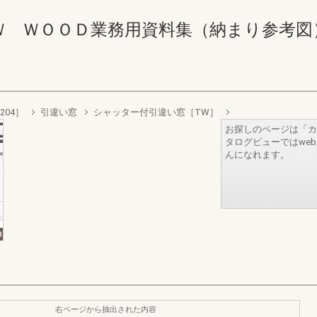
ＯＯＤ業務用資料集（納まり参考図） 116-1
204］
引違い窓
シャッター付引違い窓［TW］
お探しのページは「カ
タログビューではwe
んになれます。
右ページから抽出された内容