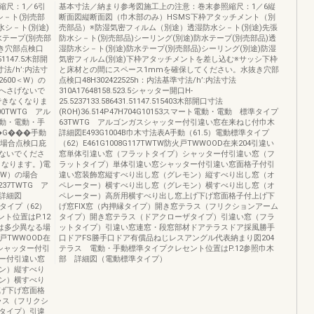
縮尺：1／6引
基本寸法／納まり参考図施工上の注意：巻末参照縮尺：1／6縦
シ－ト(別売部
断面図縦断面図（巾木部のみ）HSMS下枠アタッチメント（別
水シ－ト(別途)
売部品）※防湿気密フィルム（別途）透湿防水シ－ト(別途)先張
水テープ(別売部
防水シ－ト(別売部品)シーリング(別途)防水テープ(別売部品)透
抜き穴部点検口
湿防水シ－ト(別途)防水テープ(別売部品)シーリング(別途)防湿
.51147.5木部開
気密フィルム(別途)下枠アタッチメントを差し込む※サッシ下枠
準寸法/h’:内法寸
と床材との間にスペース1mmを確保してください。水抜き穴部
（2600＜W）の
点検口48H302422525h：内法基準寸法/h’:内法寸法
へさげないで
310A17648158.523.5シャッター開口H-
できなくなりま
25.5237133.586431.51147.515403木部開口寸法
4100TWTG アル
(ROH)36.514P47H704G10153スマート電動・電動 標準タイプ
動・電動・手
63TWTG アルゴンガスシャッター付引違い窓在来ねじ付巾木
�G���手動
詳細図E493G1004B巾木寸法表A手動（61.5）電動標準タイプ
の場合点検口庇
（62）E461G1008G117TWTW防火戸TWWOOD在来204引違い
ないでくださ
窓単体引違い窓（フラットタイプ）シャッター付引違い窓（フ
なります。)電
ラットタイプ）単体引違い窓シャッター付引違い窓面格子付引
＜W）の場合
違い窓装飾窓縦すべり出し窓（グレモン）縦すべり出し窓（オ
005237TWTG ア
ペレーター）横すべり出し窓（グレモン）横すべり出し窓（オ
詳細図
ペレーター）高所用横すべり出し窓上げ下げ窓面格子付上げ下
準タイプ（62）
げ窓FIX窓（内押縁タイプ）開き窓テラス（フリクションアーム
ト位置はP.12
タイプ）開き窓テラス（ドアクローザタイプ）引違い窓（フラ
とは多少異なる場
ットタイプ）引違い窓連窓・段窓部材ドアテラスドア採風勝手
戸TWWOOD在
口ドアFS勝手口ドア有償品ねじレスアングル代表納まり図204
シャッター付引
テラス 電動・手動標準タイプクレセント位置はP.12参照巾木
ー付引違い窓
部 詳細図（電動標準タイプ）
ン）縦すべり
ン）横すべり
げ下げ窓面格
ラス（フリクシ
タイプ）引違