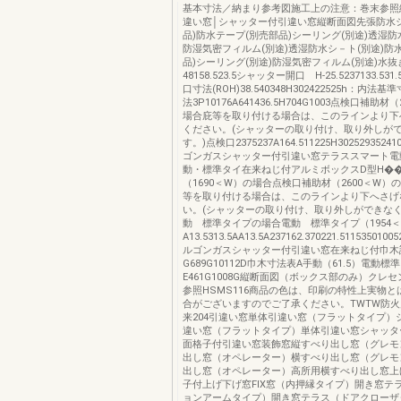
基本寸法／納まり参考図施工上の注意：巻末参照
違い窓│シャッター付引違い窓縦断面図先張防水
品)防水テープ(別売部品)シーリング(別途)透湿防
防湿気密フィルム(別途)透湿防水シ－ト(別途)防
品)シーリング(別途)防湿気密フィルム(別途)水
48158.523.5シャッター開口 H-25.5237133.531
口寸法(ROH)38.540348H302422525h：内法基
法3P10176A641436.5H704G1003点検口補助材
場合庇等を取り付ける場合は、このラインより下
ください。(シャッターの取り付け、取り外しが
す。)点検口2375237A164.511225H302529352
ゴンガスシャッター付引違い窓テラススマート電
動・標準タイ在来ねじ付アルミボックスD型H�
（1690＜W）の場合点検口補助材（2600＜W）
等を取り付ける場合は、このラインより下へさげ
い。(シャッターの取り付け、取り外しができなく
動 標準タイプの場合電動 標準タイプ（1954
A13.5313.5AA13.5A237162.370221.51153501
ルゴンガスシャッター付引違い窓在来ねじ付巾木
G689G10112D巾木寸法表A手動（61.5）電動標
E461G1008G縦断面図（ボックス部のみ）クレセン
参照HSMS116商品の色は、印刷の特性上実物
合がございますのでご了承ください。TWTW防火
来204引違い窓単体引違い窓（フラットタイプ）
違い窓（フラットタイプ）単体引違い窓シャッタ
面格子付引違い窓装飾窓縦すべり出し窓（グレモ
出し窓（オペレーター）横すべり出し窓（グレモ
出し窓（オペレーター）高所用横すべり出し窓上
子付上げ下げ窓FIX窓（内押縁タイプ）開き窓テ
ョンアームタイプ）開き窓テラス（ドアクローザ