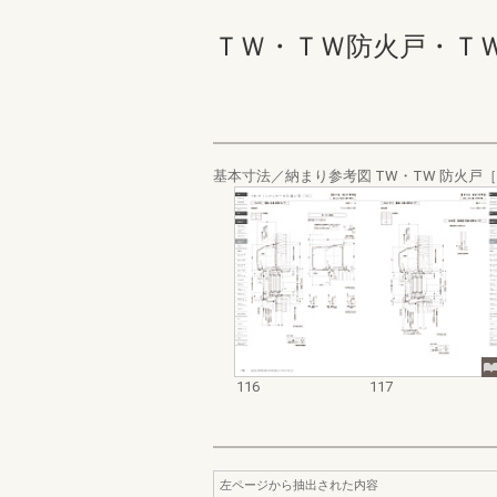
ＴＷ・ＴＷ防火戸・ＴＷ Ｗ
基本寸法／納まり参考図 TW・TW 防火戸［
116
117
左ページから抽出された内容