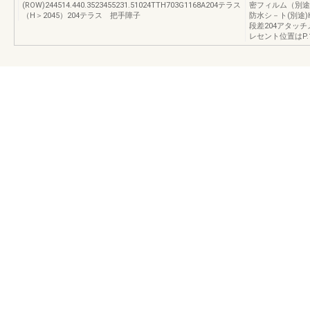
(ROW)244514.440.3523455231.51024TTH703G1168A204テラス
密フィルム（別途
（H＞2045）204テラス 把手障子
防水シ－ト(別途)
段差204アタッ
レセント位置はP.