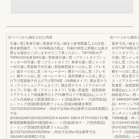
左ページから抽出された内容
右ページから抽出
引違い窓│単体引違い窓基本寸法／納まり参考図施工上の注意：
基本寸法／納まり
巻末参照縮尺：1／6106商品の色は、印刷の特性上実物とは多少
6107TWTW防
異なる場合がございますのでご了承ください。TWTW防火戸
ラットタイプ）シ
TWWOOD在来204引違い窓単体引違い窓（フラットタイプ）シ
引違い窓シャッタ
ャッター付引違い窓（フラットタイプ）単体引違い窓シャッタ
り出し窓（グレモ
ー付引違い窓面格子付引違い窓装飾窓縦すべり出し窓（グレモ
り出し窓（グレモ
ン）縦すべり出し窓（オペレーター）横すべり出し窓（グレモ
横すべり出し窓上
ン）横すべり出し窓（オペレーター）高所用横すべり出し窓上
イプ）開き窓テラ
げ下げ窓面格子付上げ下げ窓FIX窓（内押縁タイプ）開き窓テラ
ス（ドアクローザ
ス（フリクションアームタイプ）開き窓テラス（ドアクローザ
窓連窓・段窓部材
タイプ）引違い窓（フラットタイプ）引違い窓連窓・段窓部材
有償品ねじレスア
ドアテラスドア採風勝手口ドアFS勝手口ドア有償品ねじレスア
純段差27㎜～用
ングル代表納まり図透湿防水シ－ト(別途)防水テ－プ(別売部品)
21.548H6241
シ－リング(別途)防湿気密フィルム(別途)4枚建合掌部
品）※※サッシ下
7227223352533525Ww’：内法寸法20w:内法基準寸法20木部開口
むスペース1mm
寸法
タッチメント(床
(ROW)62481524105234552314.424451.54814.4TTH703G1167横
19004枚建：W＞3
断面図横断面図HH透湿防水シ－ト(別途)防水テ－プ(別売部品)
法寸法H4313木
シ－リング(別途)防湿気密フィルム(別
(ROH)302733062
途)7227223352533525Ww’：内法寸法20w:内法基準寸法
テープ（別売部品
20624815木部開口寸法
（別売部品）シー